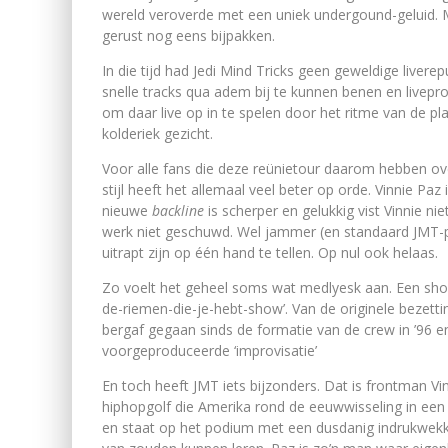
wereld veroverde met een uniek undergound-geluid. Me
gerust nog eens bijpakken.
In die tijd had Jedi Mind Tricks geen geweldige liver
snelle tracks qua adem bij te kunnen benen en livepr
om daar live op in te spelen door het ritme van de p
kolderiek gezicht.
Voor alle fans die deze reünietour daarom hebben o
stijl heeft het allemaal veel beter op orde. Vinnie Paz 
nieuwe
backline
is scherper en gelukkig vist Vinnie ni
werk niet geschuwd. Wel jammer (en standaard JMT-pr
uitrapt zijn op één hand te tellen. Op nul ook helaas.
Zo voelt het geheel soms wat medlyesk aan. Een show
de-riemen-die-je-hebt-show’. Van de originele bezettin
bergaf gegaan sinds de formatie van de crew in ’96 
voorgeproduceerde ‘improvisatie’
En toch heeft JMT iets bijzonders. Dat is frontman 
hiphopgolf die Amerika rond de eeuwwisseling in een i
en staat op het podium met een dusdanig indrukwekk