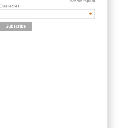
indicates required
Emailadres
*