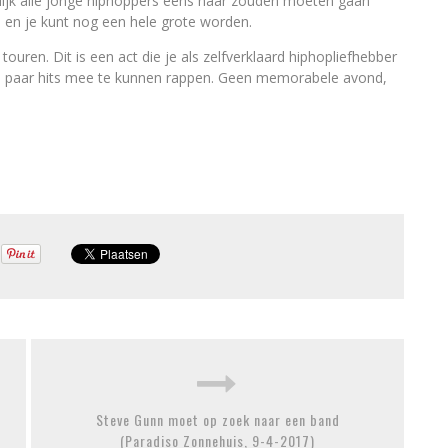
lijk alle jonge hiphoppers eens naar zouden moeten gaan
 en je kunt nog een hele grote worden.
uren. Dit is een act die je als zelfverklaard hiphopliefhebber
 die paar hits mee te kunnen rappen. Geen memorabele avond,
Steve Gunn moet op zoek naar een band
(Paradiso Zonnehuis, 9-4-2017)