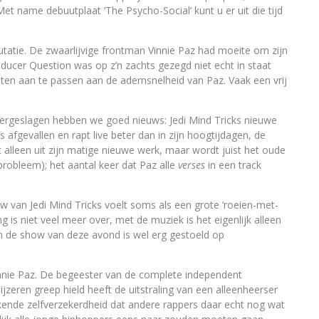
t name debuutplaat ‘The Psycho-Social’ kunt u er uit die tijd
eputatie. De zwaarlijvige frontman Vinnie Paz had moeite om zijn
oducer Question was op z’n zachts gezegd niet echt in staat
laten aan te passen aan de ademsnelheid van Paz. Vaak een vrij
vergeslagen hebben we goed nieuws: Jedi Mind Tricks nieuwe
is afgevallen en rapt live beter dan in zijn hoogtijdagen, de
et alleen uit zijn matige nieuwe werk, maar wordt juist het oude
obleem); het aantal keer dat Paz alle
verses
in een track
 van Jedi Mind Tricks voelt soms als een grote ‘roeien-met-
g is niet veel meer over, met de muziek is het eigenlijk alleen
en de show van deze avond is wel erg gestoeld op
Vinnie Paz. De begeester van de complete independent
jzeren greep hield heeft de uitstraling van een alleenheerser
ende zelfverzekerdheid dat andere rappers daar echt nog wat