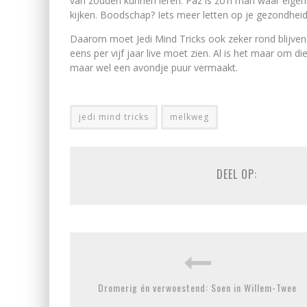
van zouden kunnen leren. Paz is zo’n man waar eigen
kijken. Boodschap? Iets meer letten op je gezondheid
Daarom moet Jedi Mind Tricks ook zeker rond blijven to
eens per vijf jaar live moet zien. Al is het maar om
maar wel een avondje puur vermaakt.
jedi mind tricks
melkweg
DEEL OP:
Dromerig én verwoestend: Soen in Willem-Twee