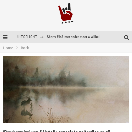
UITGELICHT
Shorts #148 met onder meer A Wilhelm Scream, Static Dress, Vovoid en Super Sometimes
Home
Rock
Emocore kopstukken van Koyo pakken alle ruimte op energieke ‘Barely Here’
Britse emorockers van Basement maken tweede comeback met het indrukwekkende ‘Wired’
Shorts #149 met onder meer No Cure, Eva Under Fire, The Hu en Sleeping With Sirens