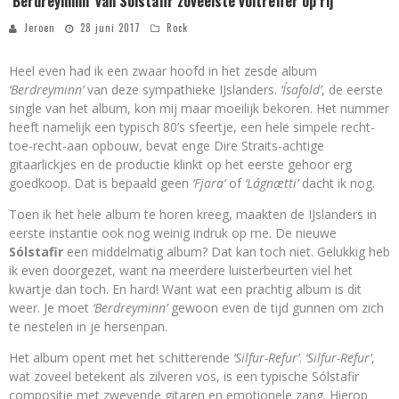
‘Berdreyminn’ van Sólstafir zoveelste voltreffer op rij
Jeroen
28 juni 2017
Rock
Heel even had ik een zwaar hoofd in het zesde album
‘Berdreyminn’
van deze sympathieke IJslanders.
‘Ísafold’
, de eerste
single van het album, kon mij maar moeilijk bekoren. Het nummer
heeft namelijk een typisch 80’s sfeertje, een hele simpele recht-
toe-recht-aan opbouw, bevat enge Dire Straits-achtige
gitaarlickjes en de productie klinkt op het eerste gehoor erg
goedkoop. Dat is bepaald geen
‘Fjara’
of
‘Lágnætti’
dacht ik nog.
Toen ik het hele album te horen kreeg, maakten de IJslanders in
eerste instantie ook nog weinig indruk op me. De nieuwe
Sólstafir
een middelmatig album? Dat kan toch niet. Gelukkig heb
ik even doorgezet, want na meerdere luisterbeurten viel het
kwartje dan toch. En hard! Want wat een prachtig album is dit
weer. Je moet
‘Berdreyminn’
gewoon even de tijd gunnen om zich
te nestelen in je hersenpan.
Het album opent met het schitterende
‘Silfur-Refur’
.
‘Silfur-Refur’
,
wat zoveel betekent als zilveren vos, is een typische Sólstafir
compositie met zwevende gitaren en emotionele zang. Hierop