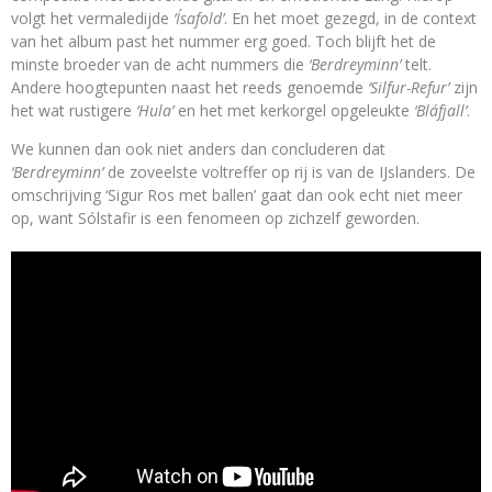
volgt het vermaledijde
‘Ísafold’
. En het moet gezegd, in de context
van het album past het nummer erg goed. Toch blijft het de
minste broeder van de acht nummers die
‘Berdreyminn’
telt.
Andere hoogtepunten naast het reeds genoemde
‘Silfur-Refur’
zijn
het wat rustigere
‘Hula’
en het met kerkorgel opgeleukte
‘Bláfjall’
.
We kunnen dan ook niet anders dan concluderen dat
‘Berdreyminn’
de zoveelste voltreffer op rij is van de IJslanders. De
omschrijving ‘Sigur Ros met ballen’ gaat dan ook echt niet meer
op, want Sólstafir is een fenomeen op zichzelf geworden.