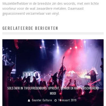
Muziekliefhebber in de breedste zin des woords, met een lichte
voorkeur voor de wat zwaardere metalen. Daarnaast
gepassioneerd verzamelaar van vinyl.
GERELATEERDE BERICHTEN
SOLSTAFIR IN TIVOLIVREDENBURG: OPRECHT, DONKER EN HARTVERSCHEUREND
MOOI
Counter Culture
14 maart 2019