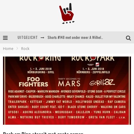
UITGELICHT
Shorts #148 met onder meer A Wilhelm Scream, Static Dress, Vovoid en Super Sometimes
Home
Rock
Emocore kopstukken van Koyo pakken alle ruimte op energieke ‘Barely Here’
Britse emorockers van Basement maken tweede comeback met het indrukwekkende ‘Wired’
Shorts #149 met onder meer No Cure, Eva Under Fire, The Hu en Sleeping With Sirens