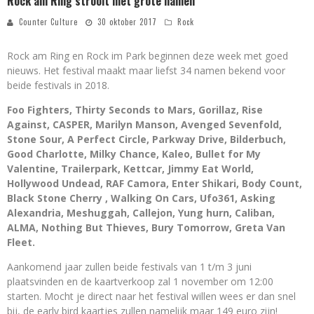
Rock am Ring strooit met grote namen
Counter Culture
30 oktober 2017
Rock
Rock am Ring en Rock im Park beginnen deze week met goed
nieuws. Het festival maakt maar liefst 34 namen bekend voor
beide festivals in 2018.
Foo Fighters, Thirty Seconds to Mars, Gorillaz, Rise
Against, CASPER, Marilyn Manson, Avenged Sevenfold,
Stone Sour, A Perfect Circle, Parkway Drive, Bilderbuch,
Good Charlotte, Milky Chance, Kaleo, Bullet for My
Valentine,
Trailerpark, Kettcar, Jimmy Eat World,
Hollywood Undead, RAF Camora, Enter Shikari, Body Count,
Black Stone Cherry , Walking On Cars, Ufo361, Asking
Alexandria, M
eshuggah
, Callejon, Yung hurn, Caliban,
ALMA, Nothing But Thieves, Bury Tomorrow, Greta Van
Fleet.
Aankomend jaar zullen beide festivals van 1 t/m 3 juni
plaatsvinden en de kaartverkoop zal 1 november om 12:00
starten. Mocht je direct naar het festival willen wees er dan snel
bij, de early bird kaartjes zullen namelijk maar 149 euro zijn!