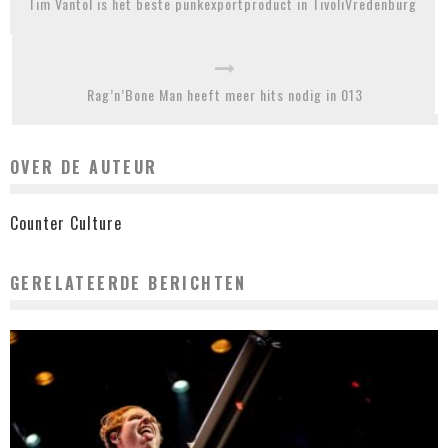
Tim Vantol is het beste punkexportproduct in TivoliVredenburg
Rag’n’Bone Man heeft meer hits nodig in 013
OVER DE AUTEUR
Counter Culture
GERELATEERDE BERICHTEN