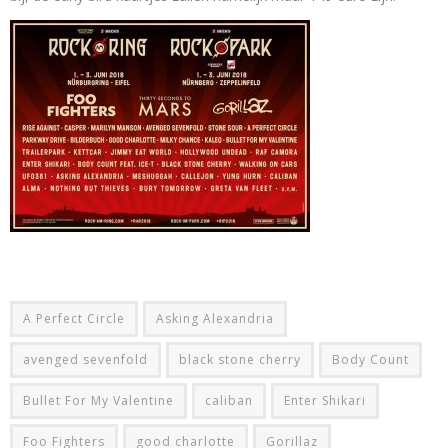
A Perfect Circle
Asking Alexandria
avenged sevenfold
black stone cherry
Body Count
Bullet For My Valentine
caliban
Enter Shikari
Foo Fighters
good charlotte
Gorillaz