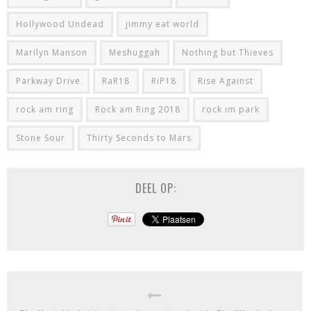
Hollywood Undead
jimmy eat world
Marilyn Manson
Meshuggah
Nothing but Thieves
Parkway Drive
RaR18
RiP18
Rise Against
rock am ring
Rock am Ring 2018
rock im park
Stone Sour
Thirty Seconds to Mars
DEEL OP: