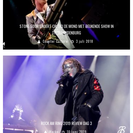
STONE SOUR SNOERT CRITICI DE MOND MET BEUKENDE SHOW IN
TIVOLIVREDENBURG
Counter Culture
3 juli 2018
ROCK AM RING 2019 REVIEW DAG 3
Haiko
10 juni 2019