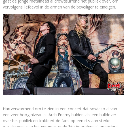
gaat de jonge metalhead al crowdsurfend het publiek over, om
vervolgens liefdevol in de armen van de beveiliger te eindigen.
Hartverwarmend om te zien in een concert dat sowieso al van
een zeer hoog niveau is. Arch Enemy buldert als een bulldozer
over het publiek en trakteert de fans op een rits aan sterke
metalsongs: van het verwoestende ‘My Apocalypse’, opgesierd