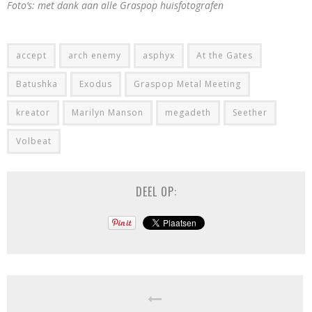
Foto’s: met dank aan alle Graspop huisfotografen
accept
arch enemy
asphyx
At the Gates
Batushka
Exodus
Graspop Metal Meeting
kreator
Marilyn Manson
megadeth
Seether
Volbeat
DEEL OP: