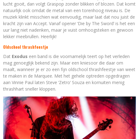
lucht gooit, dan volgt Graspop zonder blikken of blozen. Dat komt
natuurlijk ook omdat de metal van een torenhoog niveau is. De
muziek klinkt misschien wat eenvoudig, maar laat dat nou juist de
kracht zijn van Accept. Vanaf opener ‘Die by The Sword’ is het een
uur lang niet nadenken, maar je vuist omhoogsteken en gewoon
lekker meebrullen. Heerlijk!
Oldschool thrashfeestje
Dat
Exodus
een band is die voornamelijk teert op het verleden
mag genoeglijk bekend zijn. Maar een kniesoor die daar om
maalt, wanneer je er zo een fijn oldschool thrashfeestje van weet
te maken in de Marquee. Met het gehele optreden opgedragen
aan Vinnie Paul laten Steve ‘Zetro’ Souza en kornuiten menig
thrashhart sneller kloppen.