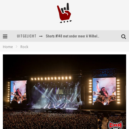
Shorts #148 met onder meer A Wilhelm Scream, Static Dress, Vovoid en Super Sometimes
UITGELICHT
Emocore kopstukken van Koyo pakken alle ruimte op energieke ‘Barely Here’
Home
Rock
Britse emorockers van Basement maken tweede comeback met het indrukwekkende ‘Wired’
Shorts #149 met onder meer No Cure, Eva Under Fire, The Hu en Sleeping With Sirens