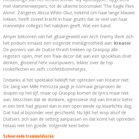
met vlammenwerpers, tot de ultieme boosmaker ‘The Eagle Flies
Alone’. Zangeres Alissa White-Gluz, bekend om haar lange blauwe
lokken, heeft zoveel kracht in haar grunts dat ze veel van haar
mannelijke collega’s het nakijken geeft. Wat een band.
Amper bekomen van het gitaargeweld van Arch Enemy dient zich
het podium ernaast een volgende metalgrootheid aan:
Kreator
.
De pioniers van de Duitse thrash trekken op Graspop alle
registers open, met een fraai decor dat aan een spookhuis doet
denken, gloeiend hete vuurspuwers, lekker over de top
rookeffecten en zelfs confettibommetjes.
Ondanks al het spektakel beklijft het optreden van Kreator niet.
De zang van Mille Petrozza jaagt je normaal gesproken de
stuipen op het lijf, maar op Graspop komen de lyrics maar niet
aan. Misschien dat de donkere, agressieve stijl van Kreator beter
in een tent had gepast dan in een open weide op klaarlichte dag.
Dat had al bijzonder veel gescheeld. Nu lijkt het erop alsof de
Duitsers zich aan de setting aanpassen en dat komt het optreden
helaas niet ten goede. Volgende keer beter.
Scheurende trommelvliezen