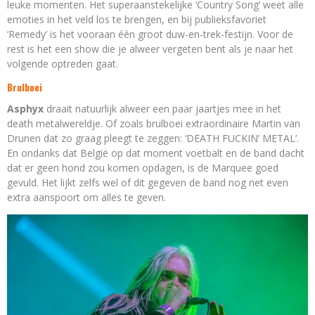
leuke momenten. Het superaanstekelijke ‘Country Song’ weet alle
emoties in het veld los te brengen, en bij publieksfavoriet
‘Remedy’ is het vooraan één groot duw-en-trek-festijn. Voor de
rest is het een show die je alweer vergeten bent als je naar het
volgende optreden gaat.
Brulboei
Asphyx
draait natuurlijk alweer een paar jaartjes mee in het
death metalwereldje. Of zoals brulboei extraordinaire Martin van
Drunen dat zo graag pleegt te zeggen: ‘DEATH FUCKIN’ METAL’.
En ondanks dat België op dat moment voetbalt en de band dacht
dat er geen hond zou komen opdagen, is de Marquee goed
gevuld. Het lijkt zelfs wel of dit gegeven de band nog net even
extra aanspoort om alles te geven.