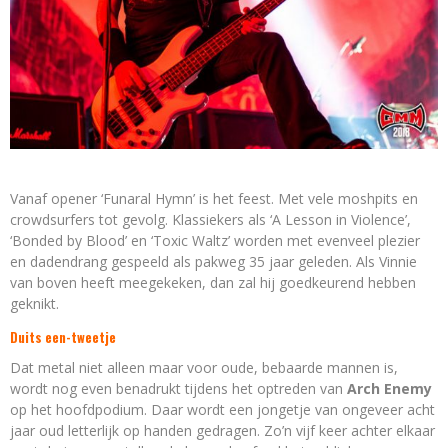
Vanaf opener ‘Funaral Hymn’ is het feest. Met vele moshpits en
crowdsurfers tot gevolg. Klassiekers als ‘A Lesson in Violence’,
‘Bonded by Blood’ en ‘Toxic Waltz’ worden met evenveel plezier
en dadendrang gespeeld als pakweg 35 jaar geleden. Als Vinnie
van boven heeft meegekeken, dan zal hij goedkeurend hebben
geknikt.
Duits een-tweetje
Dat metal niet alleen maar voor oude, bebaarde mannen is,
wordt nog even benadrukt tijdens het optreden van
Arch Enemy
op het hoofdpodium. Daar wordt een jongetje van ongeveer acht
jaar oud letterlijk op handen gedragen. Zo’n vijf keer achter elkaar