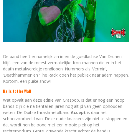
De band heeft er namelijk zin in en de goedlachse Van Drunen
blijft een van de meest vermakelijke frontmannen die er in het
death metalwereldje rondlopen. Nummers als ‘Vermin’,
‘Deathhammer’ en ‘The Rack’ doen het publiek naar adem happen.
Kortom, een puike show!
Balls tot he Wall
Wat opvalt aan deze editie van Graspop, is dat er nog een hoop
bands zijn die na tientallen jaren nog altijd van geen ophouden
weten. De Duitse thrashmetalband
Accept
is daar het
schoolvoorbeeld van. Deze oude knakkers zijn niet te stoppen en
dat wordt hen beloond met een mooie plek op het
rechterpodium. Grote, drijvende kracht achter de band is