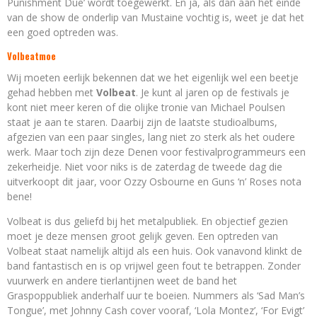
Punishment Due’ wordt toegewerkt. En ja, als dan aan het einde
van de show de onderlip van Mustaine vochtig is, weet je dat het
een goed optreden was.
Volbeatmoe
Wij moeten eerlijk bekennen dat we het eigenlijk wel een beetje
gehad hebben met
Volbeat
. Je kunt al jaren op de festivals je
kont niet meer keren of die olijke tronie van Michael Poulsen
staat je aan te staren. Daarbij zijn de laatste studioalbums,
afgezien van een paar singles, lang niet zo sterk als het oudere
werk. Maar toch zijn deze Denen voor festivalprogrammeurs een
zekerheidje. Niet voor niks is de zaterdag de tweede dag die
uitverkoopt dit jaar, voor Ozzy Osbourne en Guns ‘n’ Roses nota
bene!
Volbeat is dus geliefd bij het metalpubliek. En objectief gezien
moet je deze mensen groot gelijk geven. Een optreden van
Volbeat staat namelijk altijd als een huis. Ook vanavond klinkt de
band fantastisch en is op vrijwel geen fout te betrappen. Zonder
vuurwerk en andere tierlantijnen weet de band het
Graspoppubliek anderhalf uur te boeien. Nummers als ‘Sad Man’s
Tongue’, met Johnny Cash cover vooraf, ‘Lola Montez’, ‘For Evigt’