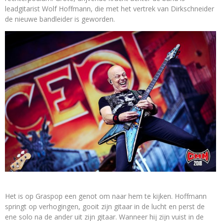
leadgitarist Wolf Hoffmann, die met het vertrek van Dirkschneider
de nieuwe bandleider is geworden.
Het is op Graspop een genot om naar hem te kijken. Hoffmann
springt op verhogingen, gooit zijn gitaar in de lucht en perst de
ene solo na de ander uit zijn gitaar. Wanneer hij zijn vuist in de