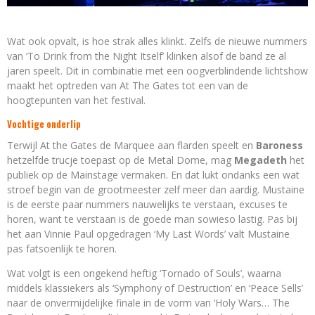
Wat ook opvalt, is hoe strak alles klinkt. Zelfs de nieuwe nummers
van ‘To Drink from the Night Itself’ klinken alsof de band ze al
jaren speelt. Dit in combinatie met een oogverblindende lichtshow
maakt het optreden van At The Gates tot een van de
hoogtepunten van het festival.
Vochtige onderlip
Terwijl At the Gates de Marquee aan flarden speelt en
Baroness
hetzelfde trucje toepast op de Metal Dome, mag
Megadeth
het
publiek op de Mainstage vermaken. En dat lukt ondanks een wat
stroef begin van de grootmeester zelf meer dan aardig. Mustaine
is de eerste paar nummers nauwelijks te verstaan, excuses te
horen, want te verstaan is de goede man sowieso lastig. Pas bij
het aan Vinnie Paul opgedragen ‘My Last Words’ valt Mustaine
pas fatsoenlijk te horen.
Wat volgt is een ongekend heftig ‘Tornado of Souls’, waarna
middels klassiekers als ‘Symphony of Destruction’ en ‘Peace Sells’
naar de onvermijdelijke finale in de vorm van ‘Holy Wars… The