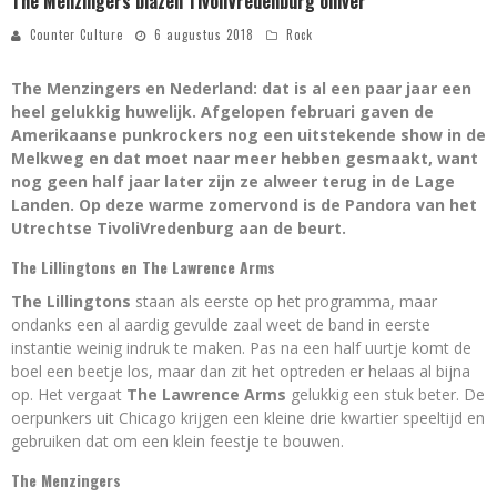
The Menzingers blazen TivoliVredenburg omver
Counter Culture
6 augustus 2018
Rock
The Menzingers en Nederland: dat is al een paar jaar een
heel gelukkig huwelijk. Afgelopen februari gaven de
Amerikaanse punkrockers nog een uitstekende show in de
Melkweg en dat moet naar meer hebben gesmaakt, want
nog geen half jaar later zijn ze alweer terug in de Lage
Landen. Op deze warme zomervond is de Pandora van het
Utrechtse TivoliVredenburg aan de beurt.
The Lillingtons en The Lawrence Arms
The Lillingtons
staan als eerste op het programma, maar
ondanks een al aardig gevulde zaal weet de band in eerste
instantie weinig indruk te maken. Pas na een half uurtje komt de
boel een beetje los, maar dan zit het optreden er helaas al bijna
op. Het vergaat
The Lawrence Arms
gelukkig een stuk beter. De
oerpunkers uit Chicago krijgen een kleine drie kwartier speeltijd en
gebruiken dat om een klein feestje te bouwen.
The Menzingers