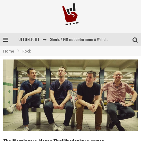
UITGELICHT
Shorts #148 met onder meer A Wilhelm Scream, Static Dress, Vovoid en Super Sometimes
Home
Rock
Emocore kopstukken van Koyo pakken alle ruimte op energieke ‘Barely Here’
Britse emorockers van Basement maken tweede comeback met het indrukwekkende ‘Wired’
Shorts #149 met onder meer No Cure, Eva Under Fire, The Hu en Sleeping With Sirens