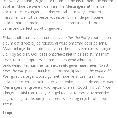
toe wat vlak klinkt, is goed te horen dat de instrumentatie enorm
strak is. Maar de ware troef van The Menzingers zit ‘m in de
vocalen: beide zangers, en dan vooral Tom May, behoren
misschien wel tot de beste vocalisten binnen de punkscene.
Helder, hard en melodieus: een ideale combinatie die ook
vanavond perfect wordt uitgevoerd.
Er komt uiteraard veel materiaal van
After the Party
voorbij, een
album dat direct bij de release al werd omarmd door de fans.
Maar onlangs bracht de band vanuit het niets een nieuwe single
uit, ‘Toy Soldier’. Ook deze ontbreekt niet in de setlist, maar of
deze track een opmars is naar een volgend album blijft
onduidelijk. Het nummer smaakt in elk geval naar meer. Naast
After the Party
is natuurlijk ook doorbraakplaat
On the Impossible
Past
goed vertegenwoordigd met maar liefst zes nummers.
Helaas betekent dit ook dat er geen enkel lied van de eerste twee
Menzingers-langspelers voorbijkomt, maar ‘Good Things’, ‘Nice
Things’ en afsluiter ‘Casey’ zijn gelukkig stuk voor stuk heerlijke
eigenzinnige tracks die je over een week nog in je hoofd hebt
zitten.
Tempo