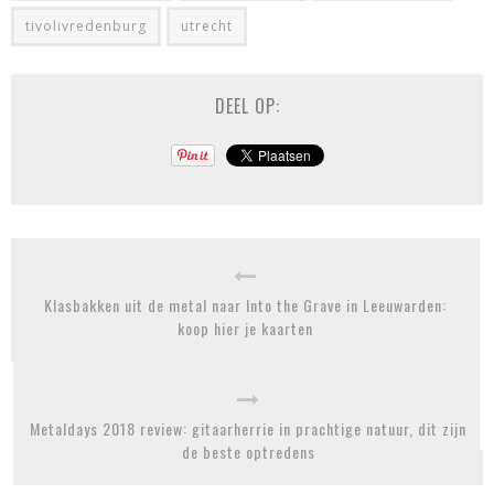
tivolivredenburg
utrecht
DEEL OP:
Klasbakken uit de metal naar Into the Grave in Leeuwarden:
koop hier je kaarten
Metaldays 2018 review: gitaarherrie in prachtige natuur, dit zijn
de beste optredens