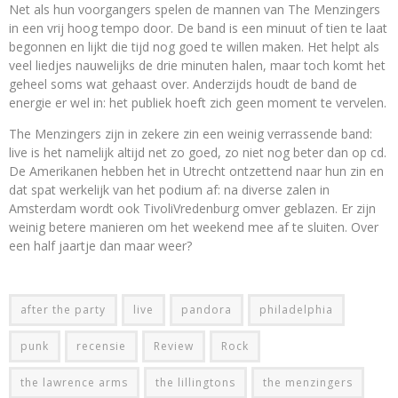
Net als hun voorgangers spelen de mannen van The Menzingers
in een vrij hoog tempo door. De band is een minuut of tien te laat
begonnen en lijkt die tijd nog goed te willen maken. Het helpt als
veel liedjes nauwelijks de drie minuten halen, maar toch komt het
geheel soms wat gehaast over. Anderzijds houdt de band de
energie er wel in: het publiek hoeft zich geen moment te vervelen.
The Menzingers zijn in zekere zin een weinig verrassende band:
live is het namelijk altijd net zo goed, zo niet nog beter dan op cd.
De Amerikanen hebben het in Utrecht ontzettend naar hun zin en
dat spat werkelijk van het podium af: na diverse zalen in
Amsterdam wordt ook TivoliVredenburg omver geblazen. Er zijn
weinig betere manieren om het weekend mee af te sluiten. Over
een half jaartje dan maar weer?
after the party
live
pandora
philadelphia
punk
recensie
Review
Rock
the lawrence arms
the lillingtons
the menzingers