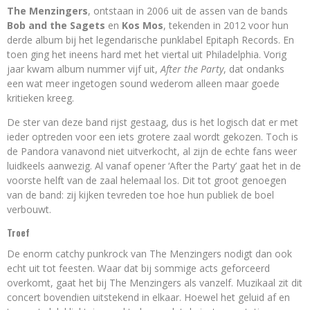
The Menzingers
, ontstaan in 2006 uit de assen van de bands
Bob and the Sagets
en
Kos Mos
, tekenden in 2012 voor hun
derde album bij het legendarische punklabel Epitaph Records. En
toen ging het ineens hard met het viertal uit Philadelphia. Vorig
jaar kwam album nummer vijf uit,
After the Party
, dat ondanks
een wat meer ingetogen sound wederom alleen maar goede
kritieken kreeg.
De ster van deze band rijst gestaag, dus is het logisch dat er met
ieder optreden voor een iets grotere zaal wordt gekozen. Toch is
de Pandora vanavond niet uitverkocht, al zijn de echte fans weer
luidkeels aanwezig. Al vanaf opener ‘After the Party’ gaat het in de
voorste helft van de zaal helemaal los. Dit tot groot genoegen
van de band: zij kijken tevreden toe hoe hun publiek de boel
verbouwt.
Troef
De enorm catchy punkrock van The Menzingers nodigt dan ook
echt uit tot feesten. Waar dat bij sommige acts geforceerd
overkomt, gaat het bij The Menzingers als vanzelf. Muzikaal zit dit
concert bovendien uitstekend in elkaar. Hoewel het geluid af en