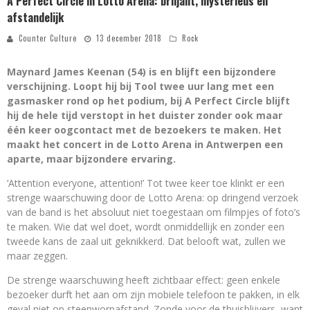
A Perfect Circle in Lotto Arena: briljant, mysterieus en
afstandelijk
Counter Culture
13 december 2018
Rock
Maynard James Keenan (54) is en blijft een bijzondere
verschijning. Loopt hij bij Tool twee uur lang met een
gasmasker rond op het podium, bij A Perfect Circle blijft
hij de hele tijd verstopt in het duister zonder ook maar
één keer oogcontact met de bezoekers te maken. Het
maakt het concert in de Lotto Arena in Antwerpen een
aparte, maar bijzondere ervaring.
‘Attention everyone, attention!’ Tot twee keer toe klinkt er een
strenge waarschuwing door de Lotto Arena: op dringend verzoek
van de band is het absoluut niet toegestaan om filmpjes of foto’s
te maken. Wie dat wel doet, wordt onmiddellijk en zonder een
tweede kans de zaal uit geknikkerd. Dat belooft wat, zullen we
maar zeggen.
De strenge waarschuwing heeft zichtbaar effect: geen enkele
bezoeker durft het aan om zijn mobiele telefoon te pakken, in elk
geval niet op steenworpafstand. Zonde voor de thuisblijvers, want