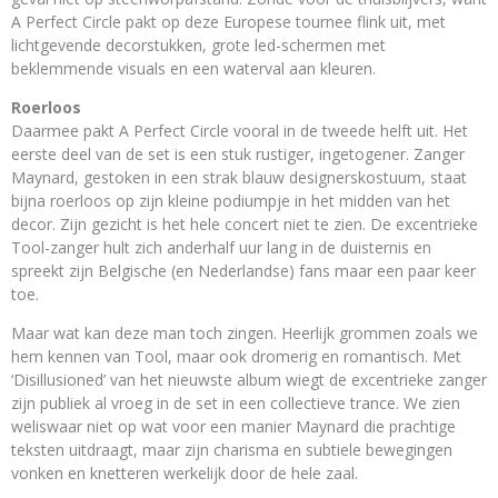
A Perfect Circle pakt op deze Europese tournee flink uit, met
lichtgevende decorstukken, grote led-schermen met
beklemmende visuals en een waterval aan kleuren.
Roerloos
Daarmee pakt A Perfect Circle vooral in de tweede helft uit. Het
eerste deel van de set is een stuk rustiger, ingetogener. Zanger
Maynard, gestoken in een strak blauw designerskostuum, staat
bijna roerloos op zijn kleine podiumpje in het midden van het
decor. Zijn gezicht is het hele concert niet te zien. De excentrieke
Tool-zanger hult zich anderhalf uur lang in de duisternis en
spreekt zijn Belgische (en Nederlandse) fans maar een paar keer
toe.
Maar wat kan deze man toch zingen. Heerlijk grommen zoals we
hem kennen van Tool, maar ook dromerig en romantisch. Met
‘Disillusioned’ van het nieuwste album wiegt de excentrieke zanger
zijn publiek al vroeg in de set in een collectieve trance. We zien
weliswaar niet op wat voor een manier Maynard die prachtige
teksten uitdraagt, maar zijn charisma en subtiele bewegingen
vonken en knetteren werkelijk door de hele zaal.