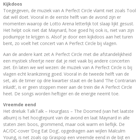
Kijkdoos
Toegegeven, de muziek van A Perfect Circle vlamt niet zoals Tool
dat wél doet. Vooral in de eerste helft van de avond zijn er
momenten waarop de Lotto Arena letterlijk tot slaap lijkt gesust.
Het helpt ook niet dat Maynard, hoe goed hij ook is, niet van zijn
podiumpje te krijgen is. Alsof je door een kijkdoos aan het turen
bent, zo voelt het concert van A Perfect Circle bij vlagen.
Aan de andere kant zet A Perfect Circle met die afstandelijkheid
een mystiek sfeertje neer dat je niet vaak bij andere concerten
ziet. En laten we wel wezen: de muziek van A Perfect Circle is bij
vlagen echt krankzinnig goed. Vooral in de tweede helft van de
set, als de timer op drie kwartier staat en de band ‘The Contrarian
inluidt’, is er geen stoppen meer aan de trein die A Perfect Circle
heet. De songs worden heftiger en de energie neemt toe.
Vreemde eend
Het drieluik TalkTalk – Hourglass – The Doomed (van het laatste
album) is het hoogtepunt van de avond en laat Maynard in alle
staten zien: boos, grommend, maar ook warm en lieflijk. De
AC/DC-cover ‘Dog Eat Dog’, opgedragen aan wijlen Malculm
Young, is net zoals op Graspop een vreemde eend in de bijt en