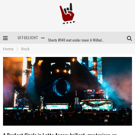
UITGELICHT
Shorts #148 met onder meer A Wilhelm Scream, Static Dress, Vovoid en Super Sometimes
Home
Rock
Emocore kopstukken van Koyo pakken alle ruimte op energieke ‘Barely Here’
Britse emorockers van Basement maken tweede comeback met het indrukwekkende ‘Wired’
Shorts #149 met onder meer No Cure, Eva Under Fire, The Hu en Sleeping With Sirens