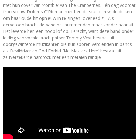
met hun cover van ‘Zombie’ van The Cranberries. Eén dag voordat
frontvrouw Dolores O’Riordan met hen de studio in wilde duiken
om haar oude hit opnieuw in te zingen, overleed zij. Als
eerbetoon bracht de band het nummer dan maar zonder haar uit.
Het leverde hen een hoop lof op. Terecht, want deze band onder
leiding van vocale krachtpatser Tommy Vext bestaat uit
doorgewinterde muzikanten die hun sporen verdienden in bands
als Devildriver en God Forbid. ‘No Masters Here’ bestaat uit
zelfverzekerde hardrock met een metalen randje.