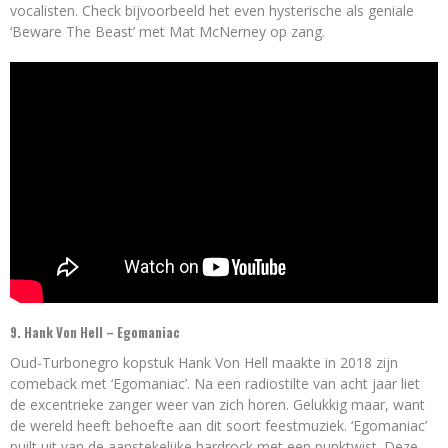
vocalisten. Check bijvoorbeeld het even hysterische als geniale
‘Beware The Beast’ met Mat McNerney op zang.
9. Hank Von Hell – Egomaniac
Oud-Turbonegro kopstuk Hank Von Hell maakte in 2018 zijn
comeback met ‘Egomaniac’. Na een radiostilte van acht jaar liet
de excentrieke zanger weer van zich horen. Gelukkig maar, want
de wereld heeft behoefte aan dit soort feestmuziek. ‘Egomaniac’
puilt uit van de aanstekelijke hardrock met een punktwist. Deze