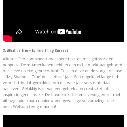
2. Alkaline Trio – Is This Thing Cursed?
Alkaline Trio combineert macabere teksten met gothrock en
poppunk. Deze Amerikanen hebben een niche markt aangeboord
met deze unieke genrecocktail. Tussen deze en de vorige release
– ‘My Shame Is True’ dus – zit vijf jaar. Een ongekend lange tijd
voor dit trio dat gemiddeld om de twee jaar vers materiaal
aanlevert. Gelukkig is er van een gebrek aan creativiteit of
inspiratie geen sprake. De band klinkt fris en levendig en zet met
dit negende album opnieuw een geweldige verzameling tracks
neer. Welkom terug mannen!