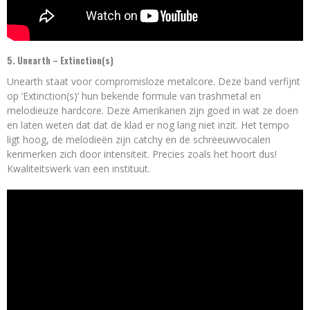
5. Unearth – Extinction(s)
Unearth staat voor compromisloze metalcore. Deze band verfijnt
op ‘Extinction(s)’ hun bekende formule van trashmetal en
melodieuze hardcore. Deze Amerikanen zijn goed in wat ze doen
en laten weten dat dat de klad er nog lang niet inzit. Het tempo
ligt hoog, de melodieën zijn catchy en de schreeuwvocalen
kenmerken zich door intensiteit. Precies zoals het hoort dus!
Kwaliteitswerk van een instituut.