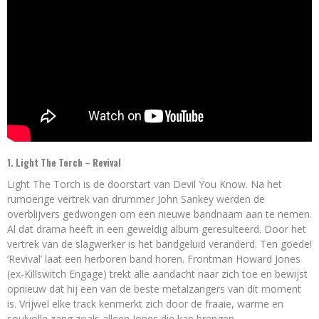
1. Light The Torch – Revival
Light The Torch is de doorstart van Devil You Know. Na het
rumoerige vertrek van drummer John Sankey werden de
overblijvers gedwongen om een nieuwe bandnaam aan te nemen.
Al dat drama heeft in een geweldig album geresulteerd. Door het
vertrek van de slagwerker is het bandgeluid veranderd. Ten goede!
‘Revival’ laat een herboren band horen. Frontman Howard Jones
(ex-Killswitch Engage) trekt alle aandacht naar zich toe en bewijst
opnieuw dat hij een van de beste metalzangers van dit moment
is. Vrijwel elke track kenmerkt zich door de fraaie, warme en
soulvolle zang zoals alleen Jones die kan brengen.