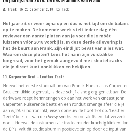
De jaarlijst van 2018: De beste albums van Frank
Frank
25 december 2018
Rock
Het jaar zit er weer bijna op en dus is het tijd om de balans
op te maken. De komende week stelt iedere dag één
reviewer een aantal platen aan je voor die je móét
luisteren vóór 2018 voorbij is. In deze derde aflevering is
het de beurt aan Frank. Zijn eindlijst bevat van alles wat.
Waarom deze platen? Lees het na in zijn vuistdikke
longread, voor het gemak aangevuld met sleuteltracks
die je direct kunt aanklikken en bekijken.
10. Carpenter Brut – Leather Teeth
Hoewel het eerste studioalbum van Franck Hueso alias Carpenter
Brut een tikkie tegenvalt, is deze schijf alsnog erg genietbaar. De
darkwave roept herinneringen op aan het werk van cineast John
Carpenter. Pulserende beats en een ronduit smerige sfeer die je
aan
eighties
horror linkt, eisen opnieuw de hoofdrol op. ‘Leather
Teeth’ bulkt uit van de
cheesy
synths en metalriffs en dat verveelt
nooit. Hoewel de instrumentale tracks minder krachtig klinken dan
de EP’s, valt dit studioalbum in positieve zin op door de input van