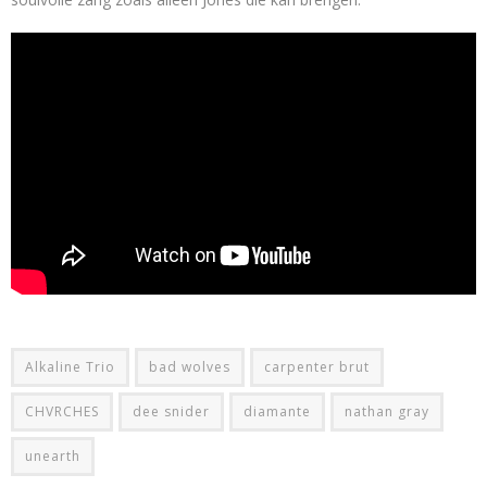
Alkaline Trio
bad wolves
carpenter brut
CHVRCHES
dee snider
diamante
nathan gray
unearth