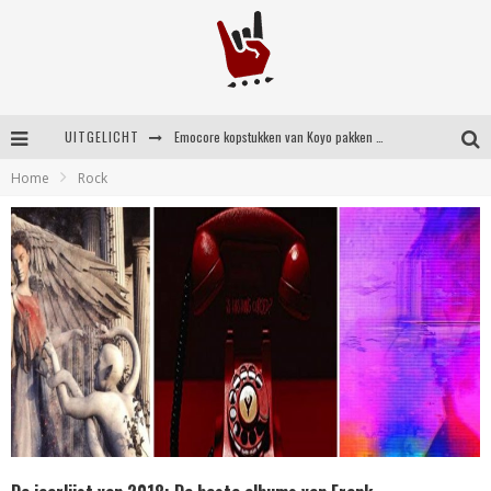
UITGELICHT
Emocore kopstukken van Koyo pakken alle ruimte op energieke ‘Barely Here’
Home
Rock
Britse emorockers van Basement maken tweede comeback met het indrukwekkende ‘Wired’
Shorts #149 met onder meer No Cure, Eva Under Fire, The Hu en Sleeping With Sirens
Shorts #148 met onder meer A Wilhelm Scream, Static Dress, Vovoid en Super Sometimes