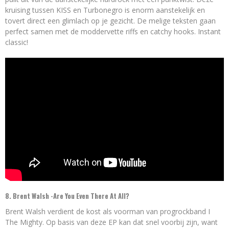
kruising tussen KISS en Turbonegro is enorm aanstekelijk en
tovert direct een glimlach op je gezicht. De melige teksten gaan
perfect samen met de moddervette riffs en catchy hooks. Instant
classic!
8. Brent Walsh -Are You Even There At All?
Brent Walsh verdient de kost als voorman van progrockband I
The Mighty. Op basis van deze EP kan dat snel voorbij zijn, want