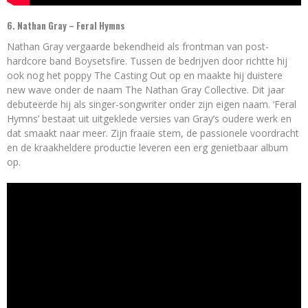
6.
Nathan Gray – Feral Hymns
Nathan Gray vergaarde bekendheid als frontman van post-
hardcore band Boysetsfire. Tussen de bedrijven door richtte hij
ook nog het poppy The Casting Out op en maakte hij duistere
new wave onder de naam The Nathan Gray Collective. Dit jaar
debuteerde hij als singer-songwriter onder zijn eigen naam. ‘Feral
Hymns’ bestaat uit uitgeklede versies van Gray’s oudere werk en
dat smaakt naar meer. Zijn fraaie stem, de passionele voordracht
en de kraakheldere productie leveren een erg genietbaar album
op.