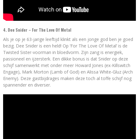
4. Dee Snider – For The Love Of Metal
Als je op je 63-jarige leeftijd klinkt als een jonge god ben je goed
bezig. Dee Snider is een held! Op ‘For The Love Of Metal’ is de
Twisted Sister-voorman in bloedvorm. Zijn zang is energiek,
passioneel en ijzersterk. Een dikke bonus is dat Snider op deze
schijf samenwerkt met onder meer Howard Jones (ex-Killswitch
Engage), Mark Morton (Lamb of God) en Alissa White-Gluz (Arch
Enemy). Deze gastbijdrages maken deze toch al toffe schijf nog
spannender en diverser.