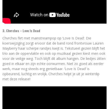
3. Chvrches – Love Is Dead
Chvrches flirt met mainstreampop op ‘Love Is Dead’. Die
koerswijziging zorgt ervoor dat de band rond frontvrouw Lauren
Mayberry haar scherpe randjes kwijt is. Tekstueel gezien blijft het
trio aan de oppervlakte en ook op muzikaal gezien kiest men ook
voor de veilige weg. Toch blijft dit album hangen. De liedjes zitten
goed in elkaar en zijn echte oorwurmen. Niet zo goed als eerder
werk, maar nog steeds erg genietbaar. ‘Love Is Dead’ is
opbeurend, luchtig en vrolijk. Chvrches helpt je uit je winterdip
met deze release!