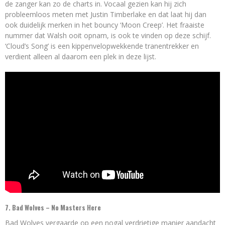
de zanger kan zo de charts in. Vocaal gezien kan hij zich
probleemloos meten met Justin Timberlake en dat laat hij dan
ook duidelijk merken in het bouncy ‘Moon Creep’. Het fraaiste
nummer dat Walsh ooit opnam, is ook te vinden op deze schijf.
‘Cloud’s Song’ is een kippenvelopwekkende tranentrekker en
verdient alleen al daarom een plek in deze lijst.
7.
Bad Wolves – No Masters Here
Bad Wolves vergaarde op een nogal verdrietige manier aandacht