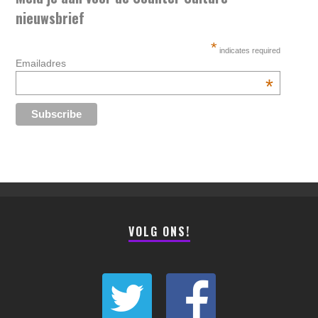
nieuwsbrief
*
indicates required
Emailadres
*
VOLG ONS!