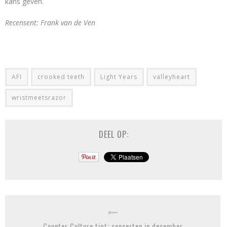
kans geven.
Recensent: Frank van de Ven
AFI
crooked teeth
Light Years
valleyheart
wristmeetsrazor
DEEL OP:
Counter Culture tipt: concerten in december