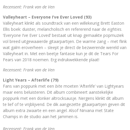
Recensent: Frank van de Ven
Valleyheart – Everyone I’ve Ever Loved (93)
Valleyheart klinkt als soundtrack van een willekeurig Brett Easton
Ellis boek: duister, melancholisch en refererend naar de
eighties
.
‘Everyone I’ve Ever Loved’ bestaat uit knap gemaakte popmuziek
vol breed uitgewaaierde gitaarpartijen. De warme zang – met flink
wat galm eroverheen – sleept je direct de bezwerende wereld van
Valleyheart in. Met een beetje fantasie kun je dit de Tears For
Fears van 2018 noemen. Erg indrukwekkende plaat!
Recensent: Frank van de Ven
Light Years – Afterlife (79)
Fans van poppunk met een
bit
e moeten ‘Afterlife’ van Lightyears
maar eens beluisteren. Dit album combineert aanstekelijke
poppunk met een donker altrocksausje. Nergens klinkt dit album
te lief of te vrijblijvend. De dik aangezette gitaarpartijen geven dit
album extra zwaarte en een angel. Alsof Nirvana met State
Champs in de studio aan het jammen is.
Recensent: Frank van de Ven