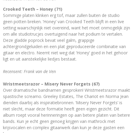
Crooked Teeth – Honey (71)
Sommige platen klinken erg tof, maar zullen buiten de studio
geen potten breken. ‘Honey’ van Crooked Teeth blijft in een live
setting waarschijnlijk niet overeind, want het moet onmogelijk zijn
om alle studiotrucjes overtuigend naar het podium te vertalen.
Deze gladde poprock bevat veel galm, grappige
achtergrondgeluiden en een plat geproduceerde combinatie van
gitaar en electro. Neemt niet weg dat ‘Honey’ goed in het gehoor
ligt en uit aanstekelijke liedjes bestaat.
Recensent: Frank van de Ven
Wristmeetsrazor – Misery Never Forgets (67)
Over dramatische bandnamen gesproken! Wristmeetsrazor maakt
spastische screamo. Greeley Estates, The Chariot en Norma Jean
dienden daarbij als inspiratiebronnen. ‘Misery Never Forgets’ is
niet slecht, maar deze formatie heeft geen eigen gezicht. Dit
album roept vooral herinneringen op aan betere platen van betere
bands. Kun je echt geen genoeg krijgen van mathrock met
krijsvocalen en complex gitaarwerk dan kun je deze gasten een