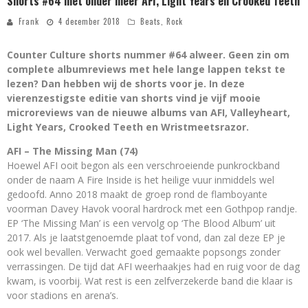
Shorts #64 met onder meer AFI, Light Years en Crooked Teeth
Frank
4 december 2018
Beats
,
Rock
Counter Culture shorts nummer #64 alweer. Geen zin om
complete albumreviews met hele lange lappen tekst te
lezen? Dan hebben wij de shorts voor je. In deze
vierenzestigste editie van shorts vind je vijf mooie
microreviews van de nieuwe albums van AFI, Valleyheart,
Light Years, Crooked Teeth en Wristmeetsrazor.
AFI – The Missing Man (74)
Hoewel AFI ooit begon als een verschroeiende punkrockband
onder de naam A Fire Inside is het heilige vuur inmiddels wel
gedoofd. Anno 2018 maakt de groep rond de flamboyante
voorman Davey Havok vooral hardrock met een Gothpop randje.
EP ‘The Missing Man’ is een vervolg op ‘The Blood Album’ uit
2017. Als je laatstgenoemde plaat tof vond, dan zal deze EP je
ook wel bevallen. Verwacht goed gemaakte popsongs zonder
verrassingen. De tijd dat AFI weerhaakjes had en ruig voor de dag
kwam, is voorbij. Wat rest is een zelfverzekerde band die klaar is
voor stadions en arena’s.