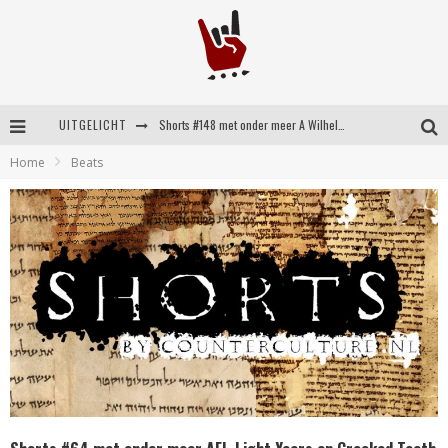
UITGELICHT
Shorts #148 met onder meer A Wilhelm Scream, Static Dress, Vovoid en Super Sometimes
Home
Beats
Emocore kopstukken van Koyo pakken alle ruimte op energieke ‘Barely Here’
Britse emorockers van Basement maken tweede comeback met het indrukwekkende ‘Wired’
Shorts #149 met onder meer No Cure, Eva Under Fire, The Hu en Sleeping With Sirens