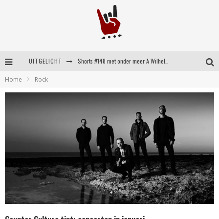
Shorts #148 met onder meer A Wilhelm Scream, Static Dress, Vovoid en Super Sometimes
UITGELICHT
Emocore kopstukken van Koyo pakken alle ruimte op energieke ‘Barely Here’
Home
Rock
Britse emorockers van Basement maken tweede comeback met het indrukwekkende ‘Wired’
Shorts #149 met onder meer No Cure, Eva Under Fire, The Hu en Sleeping With Sirens