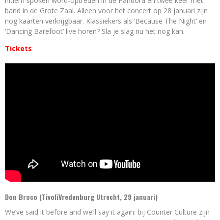
intiem spoken word-optreden in de Pandora en twee keer met
band in de Grote Zaal. Alleen voor het concert op 28 januari zijn
nog kaarten verkrijgbaar. Klassiekers als ‘Because The Night’ en
‘Dancing Barefoot’ live horen? Sla je slag nu het nog kan.
Tickets
Don Broco (TivoliVredenburg Utrecht, 29 januari)
We’ve said it before and we’ll say it again: bij Counter Culture zijn