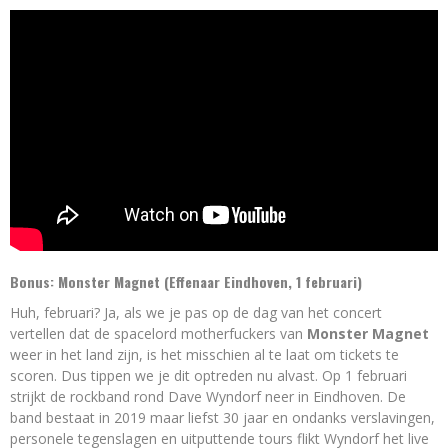
Bonus: Monster Magnet (Effenaar Eindhoven, 1 februari)
Huh, februari? Ja, als we je pas op de dag van het concert
vertellen dat de spacelord motherfuckers van
Monster Magnet
weer in het land zijn, is het misschien al te laat om tickets te
scoren. Dus tippen we je dit optreden nu alvast. Op 1 februari
strijkt de rockband rond Dave Wyndorf neer in Eindhoven. De
band bestaat in 2019 maar liefst 30 jaar en ondanks verslavingen,
personele tegenslagen en uitputtende tours flikt Wyndorf het live