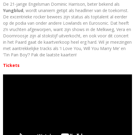
De 21-jarige Engelsman Dominic Harrison, beter bekend als
Yungblud
, wordt unaniem getipt als headliner van de toekomst.
De excentrieke rocker bewees zijn status als toptalent al eerder
op de podia van onder andere Lowlands en Eurosonic. Dat heeft
z’n vruchten afgeworpen, want zijn shows in de Melkweg, Vera en
Doornroosje zijn al stokstijf uitverkocht, en ook voor dit concert
in het Paard gaat de kaartverkoop heel erg hard. Wil je meezingen
met aantrekkelijke tracks als ‘I Love You, Will You Marry Me’ en
‘Tin Pan Boy’? Pak die laatste kaarten!
Tickets