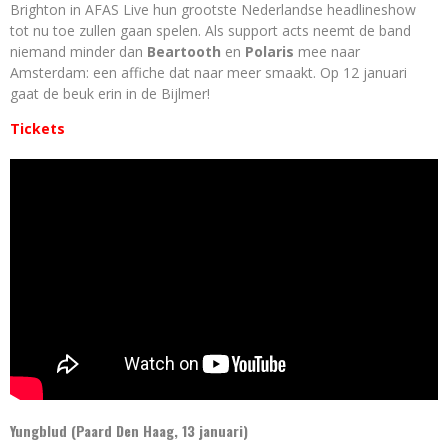
Brighton in AFAS Live hun grootste Nederlandse headlineshow
tot nu toe zullen gaan spelen. Als support acts neemt de band
niemand minder dan
Beartooth
en
Polaris
mee naar
Amsterdam: een affiche dat naar meer smaakt. Op 12 januari
gaat de beuk erin in de Bijlmer!
Tickets
Yungblud (Paard Den Haag, 13 januari)