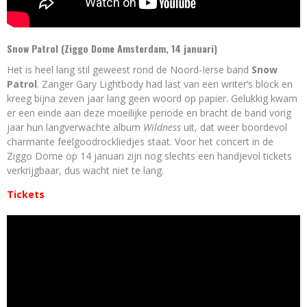
Snow Patrol (Ziggo Dome Amsterdam, 14 januari)
Het is heel lang stil geweest rond de Noord-Ierse band
Snow
Patrol
. Zanger Gary Lightbody had last van een writer’s block en
kreeg bijna zeven jaar lang geen woord op papier. Gelukkig kwam
er een einde aan deze moeilijke periode en bracht de band vorig
jaar hun langverwachte album
Wildness
uit, dat weer boordevol
charmante feelgoodrockliedjes staat. Voor het concert in de
Ziggo Dome op 14 januari zijn nog slechts een handjevol tickets
verkrijgbaar, dus wacht niet te lang.
Tickets