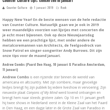
Counter Culture tipt: concerten in januari
Counter Culture
1 januari 2019
Rock
Happy New Year! En de beste wensen van de hele redactie
van Counter Culture. Natuurlijk gaan we je ook in 2019
weer maandelijks voorzien van lijstjes met concerten die
je echt moet bijwonen. Ook op deze Nieuwjaarsdag
hebben we een prachtige lijst, met onder andere de
metalcoremannen van Architects, de feelgoodrock van
Snow Patrol en singer-songwriter Andy Burrows. Dit zijn
onze tips voor de maand januari.
Andrew Combs (Paard Den Haag, 10 januari & Paradiso Amsterdam,
11 januari)
Andrew Combs
is een rijzende ster binnen de wereld van
americana en altcountry. Met zijn sombere, maar gevoelige
liedjes brengt hij zijn publiek bij iedere liveshow in vervoering. Zijn
nieuwste plaat
Canyons of My Mind
werd lovend ontvangen en
brengt hem naar steeds grotere zalen. Op 10 en 11 januari geeft
hij twee shows in Nederland: eerst in de Kleine Zaal van het Paard
in Den Haag, en een dagje later in de Grote Zaal van Paradiso in