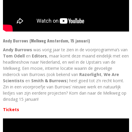
Andy Burrows (Melkweg Amsterdam, 15 januari)
Andy Burrows
was vorig jaar te zien in de voorprogramma’s van
Tom Odell
en
Editors
, maar komt deze maand eindelijk met een
headlineshow naar Nederland, en wel in de Upstairs van de
Melkweg. Een mooie, intieme locatie waarin de gevoelige
indierock van Burrows (ook bekend van
Razorlight
,
We Are
Scientists
en
Smith & Burrows
) heel goed tot z’n recht komt.
Zin in een voorproefje van Burrows’ nieuwe werk en natuurlijk
liedjes van zijn eerdere projecten? Kom dan naar de Melkweg op
dinsdag 15 januari!
Tickets