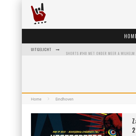
HOM
UITGELICHT
Home
Eindhoven
Z
2