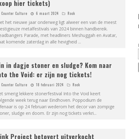
koop hier tickets)
Counter Culture
6 maart 2024
Rock
et het nieuwe jaar onderweg ligt alweer een van de meest
estigieuze metalfestivals van 2024 binnen handbereik.
eadbangers Parade, met headliners Meshuggah en Avatar,
aat komende zaterdag in alle hevigheid
...
in in dagje stoner en sludge? Kom naar
nto the Void: er zijn nog tickets!
Counter Culture
18 februari 2024
Rock
t smerig lekkere stonerfestival Into the Void keert
olgende week terug naar Eindhoven. Poppodium de
ffenaar is op 24 februari wederom het decor van zompige
oner, sludge en doom. Er zijn nog tickets verkri
...
ink Project betovert uitverkocht