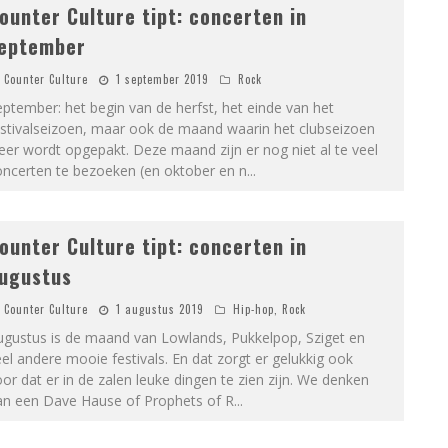
ounter Culture tipt: concerten in
eptember
Counter Culture
1 september 2019
Rock
ptember: het begin van de herfst, het einde van het
estivalseizoen, maar ook de maand waarin het clubseizoen
er wordt opgepakt. Deze maand zijn er nog niet al te veel
oncerten te bezoeken (en oktober en n
...
ounter Culture tipt: concerten in
ugustus
Counter Culture
1 augustus 2019
Hip-hop
,
Rock
ugustus is de maand van Lowlands, Pukkelpop, Sziget en
el andere mooie festivals. En dat zorgt er gelukkig ook
or dat er in de zalen leuke dingen te zien zijn. We denken
an een Dave Hause of Prophets of R
...