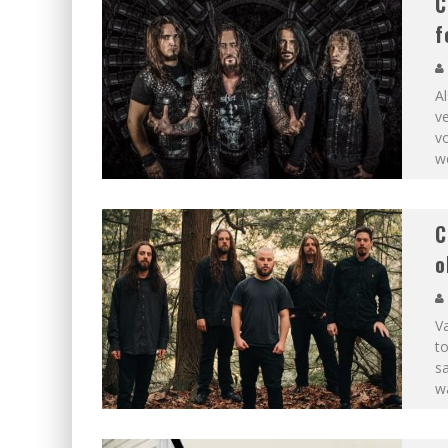
C
f
Al
v
vo
we
C
o
V
t
s
wa