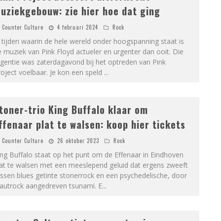
uziekgebouw: zie hier hoe dat ging
Counter Culture
4 februari 2024
Rock
 tijden waarin de hele wereld onder hoogspanning staat is
 muziek van Pink Floyd actueler en urgenter dan ooit. Die
gentie was zaterdagavond bij het optreden van Pink
oject voelbaar. Je kon een speld
...
toner-trio King Buffalo klaar om
ffenaar plat te walsen: koop hier tickets
Counter Culture
26 oktober 2023
Rock
ng Buffalo staat op het punt om de Effenaar in Eindhoven
lat te walsen met een meeslepend geluid dat ergens zweeft
ssen blues getinte stonerrock en een psychedelische, door
rautrock aangedreven tsunami. E
...