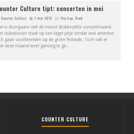
ounter Culture tipt: concerten in mei
Counter Culture
1 mei 2019
Hip-hop
,
Rock
ei is doorgaans niet de meest drukbezette concertmaand.
t clubseizoen staat op een lager pitje omdat veel artiesten
ch gaan voorbereiden op de grote festivals. Toch valt er
ok deze maand weer genoeg te ge
...
COUNTER CULTURE