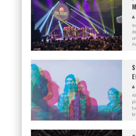
M
In
de
ur
Pr
S
E
Ki
p
tu
k