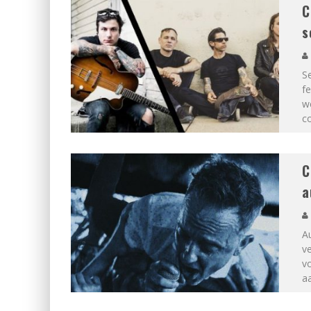
C
s
Se
f
we
c
C
a
A
ve
vo
a