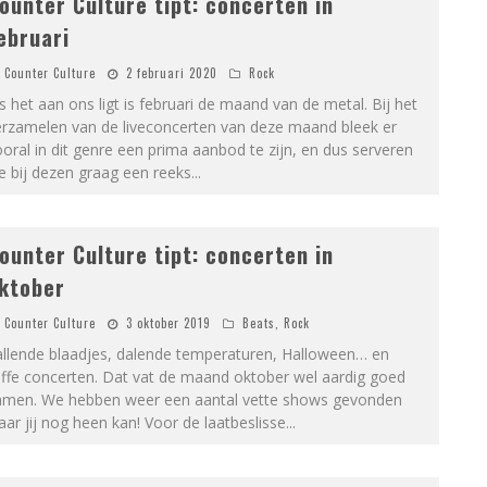
ounter Culture tipt: concerten in
ebruari
Counter Culture
2 februari 2020
Rock
s het aan ons ligt is februari de maand van de metal. Bij het
erzamelen van de liveconcerten van deze maand bleek er
oral in dit genre een prima aanbod te zijn, en dus serveren
 bij dezen graag een reeks
...
ounter Culture tipt: concerten in
ktober
Counter Culture
3 oktober 2019
Beats
,
Rock
allende blaadjes, dalende temperaturen, Halloween… en
offe concerten. Dat vat de maand oktober wel aardig goed
amen. We hebben weer een aantal vette shows gevonden
ar jij nog heen kan! Voor de laatbeslisse
...