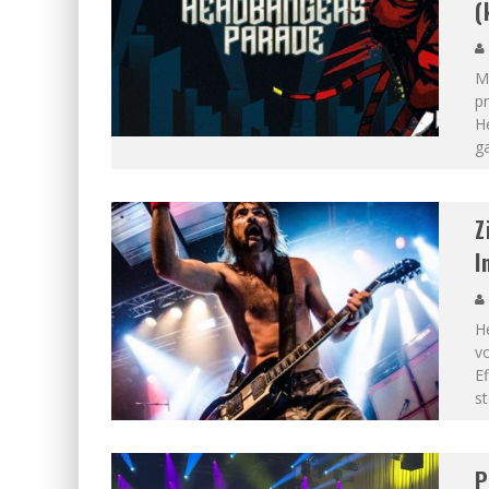
(
M
pr
H
g
Z
I
He
v
E
st
P