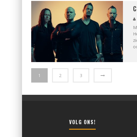
C
M
He
zi
o
1
2
3
VOLG ONS!