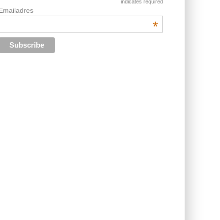
indicates required
Emailadres
*