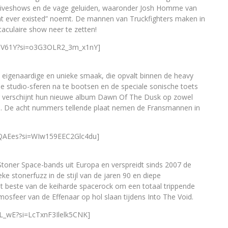
e liveshows en de vage geluiden, waaronder Josh Homme van
at ever existed” noemt. De mannen van Truckfighters maken in
aculaire show neer te zetten!
8eV61Y?si=o3G3OLR2_3m_x1nY]
n eigenaardige en unieke smaak, die opvalt binnen de heavy
de studio-sferen na te bootsen en de speciale sonische toets
r verschijnt hun nieuwe album Dawn Of The Dusk op zowel
ds. De acht nummers tellende plaat nemen de Fransmannen in
4QAEes?si=WIw159EEC2Glc4du]
toner Space-bands uit Europa en verspreidt sinds 2007 de
e stonerfuzz in de stijl van de jaren 90 en diepe
 beste van de keiharde spacerock om een ​​totaal trippende
mosfeer van de Effenaar op hol slaan tijdens Into The Void.
L_wE?si=LcTxnF3Ilelk5CNK]