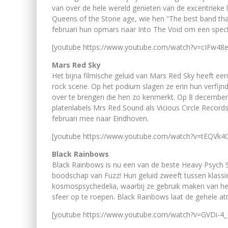
van over de hele wereld genieten van de excentriek
Queens of the Stone age, wie hen “The best band th
februari hun opmars naar Into The Void om een spect
[youtube https://www.youtube.com/watch?v=cIFw4
Mars Red Sky
Het bijna filmische geluid van Mars Red Sky heeft ee
rock scene. Op het podium slagen ze erin hun verfijn
over te brengen die hen zo kenmerkt. Op 8 decembe
platenlabels Mrs Red Sound als Vicious Circle Recor
februari mee naar Eindhoven.
[youtube https://www.youtube.com/watch?v=tEQVk
Black Rainbows
Black Rainbows is nu een van de beste Heavy Psych S
boodschap van Fuzz! Hun geluid zweeft tussen klassiek
kosmospsychedelia, waarbij ze gebruik maken van het
sfeer op te roepen. Black Rainbows laat de gehele at
[youtube https://www.youtube.com/watch?v=GVDi-4_