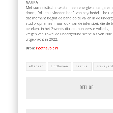
GAUPA
Met surrealistische teksten, een energieke zangeres
doom, folk en invloeden heeft van psychedelische rock
dat moment begint de band op te vallen in de undergr
studio-opnames, maar ook van de intensiteit die de ban
betekent in het Zweeds dialect, hun eerste volledig
kregen van zowel de underground scene als van Nucl
uitgebracht in 2022.
Bron:
intothevoid.nl
effenaar
Eindhoven
Festival
graveyar
DEEL OP: