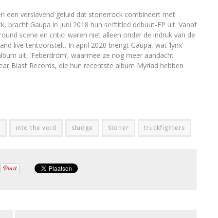
 en een verslavend geluid dat stonerrock combineert met
, bracht Gaupa in juni 2018 hun selftitled debuut-EP uit. Vanaf
ound scene en critici waren niet alleen onder de indruk van de
d live tentoonstelt. In april 2020 brengt Gaupa, wat ‘lynx’
e album uit, ‘Feberdröm’, waarmee ze nog meer aandacht
ear Blast Records, die hun recentste album Myriad hebben
d
into the void
sludge
Stoner
truckfighters