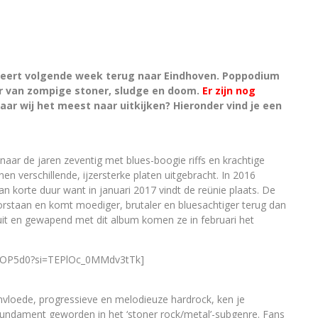
eert volgende week terug naar Eindhoven. Poppodium
or van zompige stoner, sludge en doom.
Er zijn nog
r wij het meest naar uitkijken? Hieronder vind je een
aar de jaren zeventig met blues-boogie riffs en krachtige
en verschillende, ijzersterke platen uitgebracht. In 2016
n korte duur want in januari 2017 vindt de reünie plaats. De
oorstaan en komt moediger, brutaler en bluesachtiger terug dan
uit en gewapend met dit album komen ze in februari het
XOP5d0?si=TEPlOc_0MMdv3tTk]
ïnvloede, progressieve en melodieuze hardrock, ken je
en fundament geworden in het ‘stoner rock/metal’-subgenre. Fans