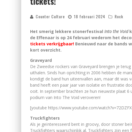
tickets!
Counter Culture
18 februari 2024
Rock
Het smerig lekkere stonerfestival
Into the Void
k
de Effenaar is op 24 februari wederom het dec
tickets verkrijgbaar!
Benieuwd naar de bands waa
kort overzicht.
Graveyard
De Zweedse rockers van Graveyard brengen je terug n
uithalen. Sinds hun oprichting in 2006 hebben de mann
kondigt de band hun uiteenvallen aan, maar dit was va
band heeft een paar jaar van isolatie en frustratie d
ooit. In september brachten ze hun nieuwste plaat 6 
podium van Into The Void veroveren!
[youtube https://www.youtube.com/watch?v=72DZF
Truckfighters
Als je geïnteresseerd bent in groovy, door stoner be
Truckfighters waarschijnlijk al. Truckfighters zijn e