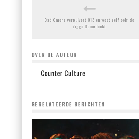
Bad Omens verpulvert 013 en weet zelf ook: de
Ziggo Dome lonkt
OVER DE AUTEUR
Counter Culture
GERELATEERDE BERICHTEN