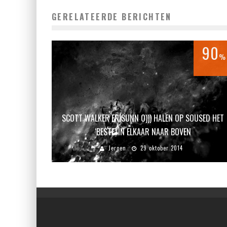
GERELATEERDE BERICHTEN
90
%
SCOTT WALKER EN SUNN O))) HALEN OP SOUSED HET
‘BESTE’ IN ELKAAR NAAR BOVEN
Jeroen
29 oktober 2014