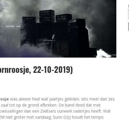
ornroosje, 22-10-2019)
osje
was alweer heel wat jaartjes geleden. Iets meer dan zes
e zaal tot op de grond afbreken. De band deed dat met
isselingen dan een Zwitsers uurwerk radertjes heeft. Wat
hil niet groter met vandaag. Sunn O))) houdt het tempo