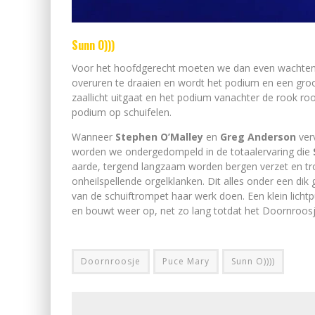
Sunn O)))
Voor het hoofdgerecht moeten we dan even wachten. 
overuren te draaien en wordt het podium en een groo
zaallicht uitgaat en het podium vanachter de rook roo
podium op schuifelen.
Wanneer
Stephen O’Malley
en
Greg Anderson
ver
worden we ondergedompeld in de totaalervaring die
aarde, tergend langzaam worden bergen verzet en t
onheilspellende orgelklanken. Dit alles onder een dik
van de schuiftrompet haar werk doen. Een klein licht
en bouwt weer op, net zo lang totdat het Doornroos
Doornroosje
Puce Mary
Sunn O))))