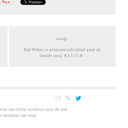
Bad Wolves is grensoverschrijdend goed op
tweede worp ‘N.A.T.I.O.N.’
 met een lichte voorkeur voor de wat
zamelaar van vinyl.