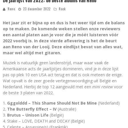
De jaarlijst van 2022: de beste albums van Reno
Reno
23 december 2022
Rock
Het jaar zit er bijna op en dus is het weer tijd om de balans
op te maken. De komende weken stellen onze reviewers
een aantal platen aan je voor die je móét luisteren vóór
2022 voorbij is. In deze vierde aflevering is het de beurt
aan Reno van der Looij. Deze eindlijst bevat van alles wat,
maar wel altijd met gitaren.
Muziek is natuurlijk geen landenstrijd, maar waar vaak de
Amerikaanse acts de jaarlijstjes domineren, vind je in deze lijst
pas op plek 10 een USA act terug en dat is ook meteen de enige.
Wat opvalt is de zeer goede vertegenwoordiging uit België en
Nederland. Hierbij de top 12 aangevuld met een
mini review
voor
de beste 3 platen van 2022.
Gggolddd – This Shame Should Not Be Mine
(Nederland)
The Butterfly Effect – IV
(Australië)
Brutus – Unison Life
(België)
Stake – LOVE, DEATH and DECAY (België)
Celeste – Assassine(s) (Frankrijk)