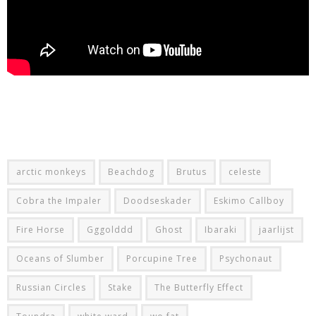
arctic monkeys
Beachdog
Brutus
celeste
Cobra the Impaler
Doodseskader
Eskimo Callboy
Fire Horse
Gggolddd
Ghost
Ibaraki
jaarlijst
Oceans of Slumber
Porcupine Tree
Psychonaut
Russian Circles
Stake
The Butterfly Effect