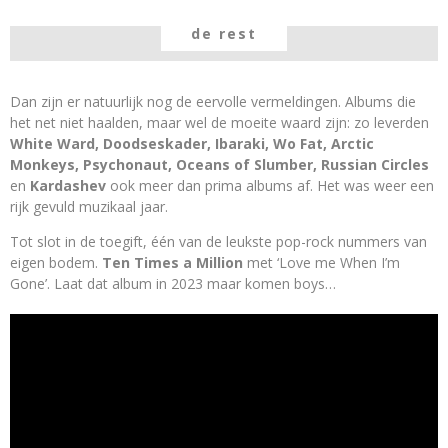
de rest
Dan zijn er natuurlijk nog de eervolle vermeldingen. Albums die
het net niet haalden, maar wel de moeite waard zijn: zo leverden
White Ward, Doodseskader, Ibaraki, Wo Fat, Arctic
Monkeys, Psychonaut, Oceans of Slumber, Russian Circles
en
Kardashev
ook meer dan prima albums af. Het was weer een
rijk gevuld muzikaal jaar.
Tot slot in de toegift, één van de leukste pop-rock nummers van
eigen bodem.
Ten Times a Million
met ‘Love me When I’m
Gone’. Laat dat album in 2023 maar komen boys…