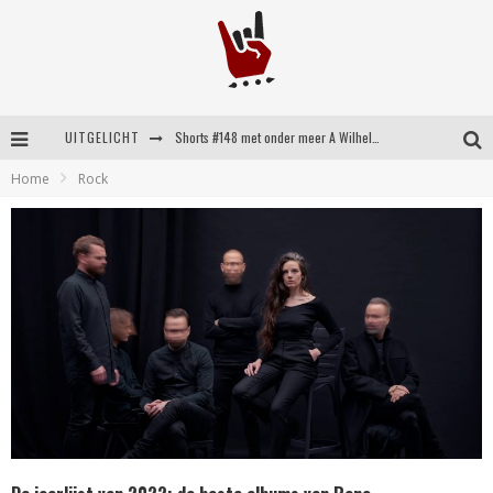
Shorts #148 met onder meer A Wilhelm Scream, Static Dress, Vovoid en Super Sometimes
UITGELICHT
Home
Rock
Emocore kopstukken van Koyo pakken alle ruimte op energieke ‘Barely Here’
Britse emorockers van Basement maken tweede comeback met het indrukwekkende ‘Wired’
Shorts #149 met onder meer No Cure, Eva Under Fire, The Hu en Sleeping With Sirens