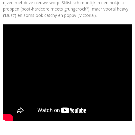
rijzen met deze nieuwe worp. Stilistisch moeilijk in een hokje te
proppen (post-hardcore meets grungerock?), maar vooral heavy
(‘Dust’) en soms ook catchy en poppy (‘Victoria’).