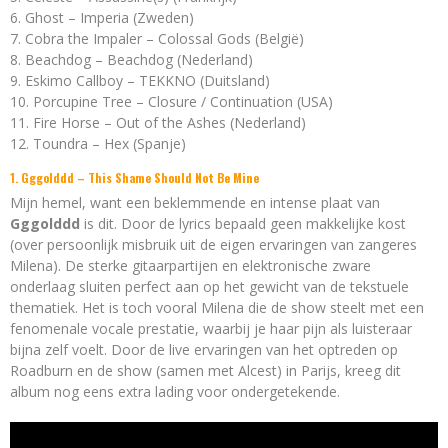
Ghost – Imperia (Zweden)
Cobra the Impaler – Colossal Gods (België)
Beachdog – Beachdog (Nederland)
Eskimo Callboy – TEKKNO (Duitsland)
Porcupine Tree – Closure / Continuation (USA)
Fire Horse – Out of the Ashes (Nederland)
Toundra – Hex (Spanje)
1. Gggolddd – This Shame Should Not Be Mine
Mijn hemel, want een beklemmende en intense plaat van
Gggolddd
is dit. Door de lyrics bepaald geen makkelijke kost
(over persoonlijk misbruik uit de eigen ervaringen van zangeres
Milena). De sterke gitaarpartijen en elektronische zware
onderlaag sluiten perfect aan op het gewicht van de tekstuele
thematiek. Het is toch vooral Milena die de show steelt met een
fenomenale vocale prestatie, waarbij je haar pijn als luisteraar
bijna zelf voelt. Door de live ervaringen van het optreden op
Roadburn en de show (samen met Alcest) in Parijs, kreeg dit
album nog eens extra lading voor ondergetekende.