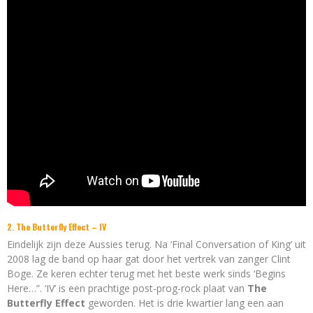
2. The Butterfly Effect – IV
Eindelijk zijn deze Aussies terug. Na ‘Final Conversation of King’ uit
2008 lag de band op haar gat door het vertrek van zanger Clint
Boge. Ze keren echter terug met het beste werk sinds ‘Begins
Here…”. ‘IV’ is een prachtige post-prog-rock plaat van
The
Butterfly Effect
geworden. Het is drie kwartier lang een aan