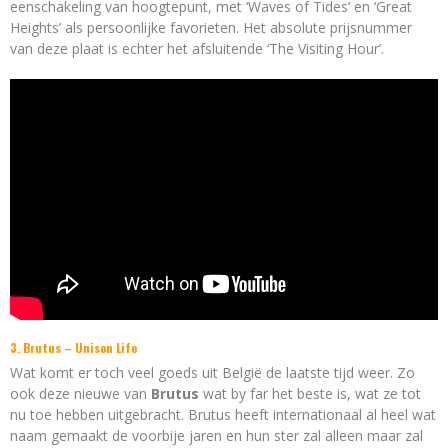
eenschakeling van hoogtepunt, met ‘Waves of Tides’ en ‘Great
Heights’ als persoonlijke favorieten. Het absolute prijsnummer
van deze plaat is echter het afsluitende ‘The Visiting Hour’.
3. Brutus – Unison Life
Wat komt er toch veel goeds uit België de laatste tijd weer. Zo
ook deze nieuwe van
Brutus
wat by far het beste is, wat ze tot
nu toe hebben uitgebracht. Brutus heeft internationaal al heel wat
naam gemaakt de voorbije jaren en hun ster zal alleen maar zal