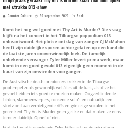
In opspraak geraakt Thy Art is Murder slaat zich door ophef
met strakke 013-show
Counter Culture
30 september 2023
Rock
Komt het nog wel goed met Thy Art is Murder? Die vraag
blijft na het concert in het Tilburgse poppodium 013
onbeantwoord. Het plotse ontslag van zanger CJ McMahon
heeft zijn duidelijke sporen achtergelaten op een band die
de laatste jaren onoverwinnelijk leek. De tamelijk
onbekende vervanger Tyler Miller levert prima werk, maar
komt in een goed gevuld 013 eigenlijk geen
moment in de
buurt van zijn omstreden voorganger.
De Australische deathcorepioniers trekken in de Tilburgse
poptempel zoals gewoonlijk wel álles uit de kast, alsof ze het
gevoel hebben iets goed te moeten maken. Oogverblindende
lichten, vlammenwerpers, ronkende solo’s en natuurlijk een
stortvloed aan vernietigende riffs en griezelige vocalen: in het
genre kent Thy Art is Murder geen gelijke en dat maken ze eens
temeer duidelijk. Ophef of niet.
Met de tamelijk onbekende Tyler Miller achter de microfoon