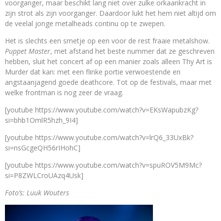
voorganger, maar beschikt lang niet over zulke orkaankracht in
zijn strot als zijn voorganger. Daardoor lukt het hem niet altijd om
de veelal jonge metalheads continu op te zwepen.
Het is slechts een smetje op een voor de rest fraaie metalshow.
Puppet Master
, met afstand het beste nummer dat ze geschreven
hebben, sluit het concert af op een manier zoals alleen Thy Art is
Murder dat kan: met een flinke portie verwoestende en
angstaanjagend goede deathcore. Tot op de festivals, maar met
welke frontman is nog zeer de vraag.
[youtube https://www.youtube.com/watch?v=EKsWapubzKg?
si=bhb1OmlR5hzh_9I4]
[youtube https://www.youtube.com/watch?v=lrQ6_33UxBk?
si=nsGcgeQH56rIHohC]
[youtube https://www.youtube.com/watch?v=spuROV5M9Mc?
si=P8ZWLCroUAzq4Usk]
Foto’s: Luuk Wouters