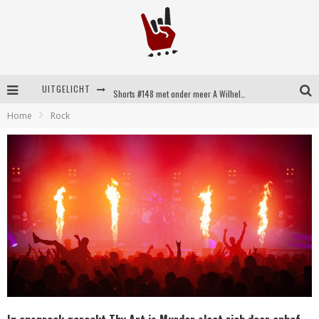
UITGELICHT
Shorts #148 met onder meer A Wilhelm Scream, Static Dress, Vovoid en Super Sometimes
Home
Rock
Emocore kopstukken van Koyo pakken alle ruimte op energieke ‘Barely Here’
Britse emorockers van Basement maken tweede comeback met het indrukwekkende ‘Wired’
Shorts #149 met onder meer No Cure, Eva Under Fire, The Hu en Sleeping With Sirens