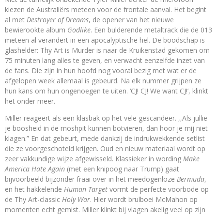
kiezen de Australiërs meteen voor de frontale aanval. Het begint
al met
Destroyer of Dreams
, de opener van het nieuwe
bewierookte album
Godlike
. Een bulderende metaltrack die de 013
meteen al verandert in een apocalyptische hel. De boodschap is
glashelder: Thy Art is Murder is naar de Kruikenstad gekomen om
75 minuten lang alles te geven, en verwacht eenzelfde inzet van
de fans. Die zijn in hun hoofd nog vooral bezig met wat er de
afgelopen week allemaal is gebeurd. Na elk nummer grijpen ze
hun kans om hun ongenoegen te uiten. ‘CJ! CJ! We want CJ!’, klinkt
het onder meer.
Miller reageert als een klasbak op het vele gescandeer. ,,Als jullie
je boosheid in de moshpit kunnen botvieren, dan hoor je mij niet
klagen.” En dat gebeurt, mede dankzij de indrukwekkende setlist
die ze voorgeschoteld krijgen. Oud en nieuw materiaal wordt op
zeer vakkundige wijze afgewisseld. Klassieker in wording
Make
America Hate Again
(met een knipoog naar Trump) gaat
bijvoorbeeld bijzonder fraai over in het meedogenloze
Bermuda
,
en het hakkelende
Human Target
vormt de perfecte voorbode op
de Thy Art-classic
Holy War
. Hier wordt brulboei McMahon op
momenten echt gemist. Miller klinkt bij vlagen akelig veel op zijn