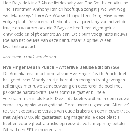
Hoe Bayside klinkt? Als de liefdesbaby van The Smiths en Alkaline
Trio. Frontman Anthony Ranieri heeft qua zangstijl wel wat weg
van Morrissey. ‘There Are Worse Things Than Being Alive’ is een
veilige plaat. De voorman bedient zich al jarenlang van hetzelfde
trucje en waarom ook niet? Bayside heeft een eigen geluid
ontwikkeld en blijft daar trouw aan. Dit album voegt niets nieuws
toe aan het oeuvre van deze band, maar is opnieuw een
kwaliteitsproduct.
Recensent: Frank van de Ven
Five Finger Death Punch – Afterlive Deluxe Edition (56)
De Amerikaanse machometal van Five Finger Death Punch doet
het goed. Ivan Moody en zijn kornuiten mengen fraai gezongen
refreintjes met ruwe schreeuwzang en decoreren de boel met
pakkende hardrockriffs. Deze formule gaat er bij hele
volksstammen in als koek. Diezelfde koek wordt nu in een nieuwe
verpakking opnieuw opgediend. Deze luxere uitgave van ‘Afterlive’
telt vier akoestische versies van oude krakers en een nieuwe track
met wijlen DMX als gastartiest. Erg mager als je deze plaat al
hebt en voor vijf extra tracks opnieuw de volle mep mag betalen.
Dit had een EP’tje moeten zijn.