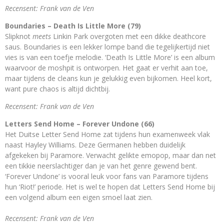
Recensent: Frank van de Ven
Boundaries – Death Is Little More (79)
Slipknot
meets
Linkin Park overgoten met een dikke deathcore
saus. Boundaries is een lekker lompe band die tegelijkertijd niet
vies is van een toefje melodie. ‘Death Is Little More’ is een album
waarvoor de moshpit is ontworpen. Het gaat er verhit aan toe,
maar tijdens de cleans kun je gelukkig even bijkomen. Heel kort,
want pure chaos is altijd dichtbij.
Recensent: Frank van de Ven
Letters Send Home – Forever Undone (66)
Het Duitse Letter Send Home zat tijdens hun examenweek vlak
naast Hayley Williams. Deze Germanen hebben duidelijk
afgekeken bij Paramore. Verwacht gelikte emopop, maar dan net
een tikkie neerslachtiger dan je van het genre gewend bent.
‘Forever Undone’ is vooral leuk voor fans van Paramore tijdens
hun ‘Riot!’ periode. Het is wel te hopen dat Letters Send Home bij
een volgend album een eigen smoel laat zien.
Recensent: Frank van de Ven