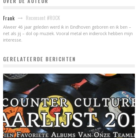
OVER DE AUTEUR
Recensent #ROCK
Frank
Alweer 46 jaar geleden werd ik in Eindhoven geboren en ik ben –
net als jij – dol op muziek. Vooral metal en indierock hebben mijn
interesse.
GERELATEERDE BERICHTEN