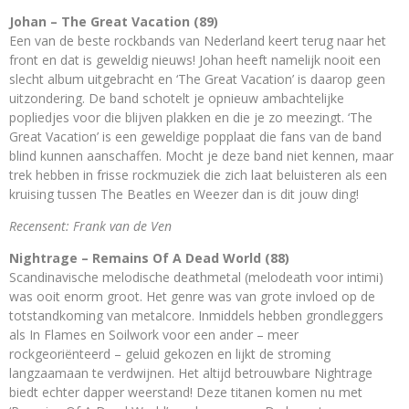
Johan – The Great Vacation (89)
Een van de beste rockbands van Nederland keert terug naar het
front en dat is geweldig nieuws! Johan heeft namelijk nooit een
slecht album uitgebracht en ‘The Great Vacation’ is daarop geen
uitzondering. De band schotelt je opnieuw ambachtelijke
popliedjes voor die blijven plakken en die je zo meezingt. ‘The
Great Vacation’ is een geweldige popplaat die fans van de band
blind kunnen aanschaffen. Mocht je deze band niet kennen, maar
trek hebben in frisse rockmuziek die zich laat beluisteren als een
kruising tussen The Beatles en Weezer dan is dit jouw ding!
Recensent: Frank van de Ven
Nightrage – Remains Of A Dead World (88)
Scandinavische melodische deathmetal (melodeath voor intimi)
was ooit enorm groot. Het genre was van grote invloed op de
totstandkoming van metalcore. Inmiddels hebben grondleggers
als In Flames en Soilwork voor een ander – meer
rockgeoriënteerd – geluid gekozen en lijkt de stroming
langzaamaan te verdwijnen. Het altijd betrouwbare Nightrage
biedt echter dapper weerstand! Deze titanen komen nu met