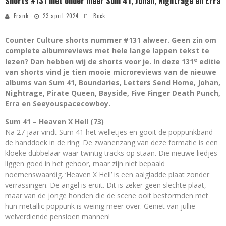
Shorts #131 met onder meer Sum 41, Johan, Nightrage en Erra
Frank
23 april 2024
Rock
Counter Culture shorts nummer #131 alweer. Geen zin om
complete albumreviews met hele lange lappen tekst te
e
lezen? Dan hebben wij de shorts voor je. In deze 131
editie
van shorts vind je tien mooie microreviews van de nieuwe
albums van Sum 41, Boundaries, Letters Send Home, Johan,
Nightrage, Pirate Queen, Bayside, Five Finger Death Punch,
Erra en Seeyouspacecowboy.
Sum 41 – Heaven X Hell (73)
Na 27 jaar vindt Sum 41 het welletjes en gooit de poppunkband
de handdoek in de ring. De zwanenzang van deze formatie is een
kloeke dubbelaar waar twintig tracks op staan. Die nieuwe liedjes
liggen goed in het gehoor, maar zijn niet bepaald
noemenswaardig. ‘Heaven X Hell’ is een aalgladde plaat zonder
verrassingen. De angel is eruit. Dit is zeker geen slechte plaat,
maar van de jonge honden die de scene ooit bestormden met
hun metallic poppunk is weinig meer over. Geniet van jullie
welverdiende pensioen mannen!