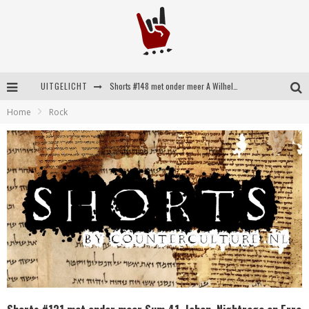
UITGELICHT
Shorts #148 met onder meer A Wilhelm Scream, Static Dress, Vovoid en Super Sometimes
Home
Rock
Emocore kopstukken van Koyo pakken alle ruimte op energieke ‘Barely Here’
Britse emorockers van Basement maken tweede comeback met het indrukwekkende ‘Wired’
Shorts #149 met onder meer No Cure, Eva Under Fire, The Hu en Sleeping With Sirens