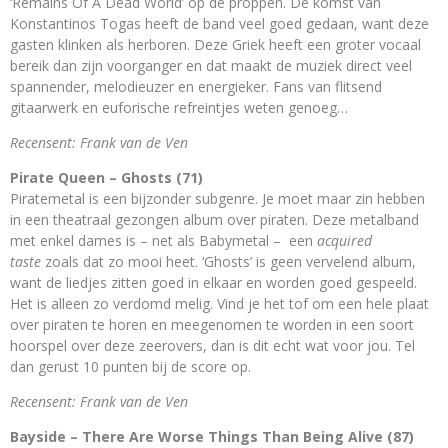
‘Remains Of A Dead World’ op de proppen. De komst van
Konstantinos Togas heeft de band veel goed gedaan, want deze
gasten klinken als herboren. Deze Griek heeft een groter vocaal
bereik dan zijn voorganger en dat maakt de muziek direct veel
spannender, melodieuzer en energieker. Fans van flitsend
gitaarwerk en euforische refreintjes weten genoeg…
Recensent: Frank van de Ven
Pirate Queen – Ghosts (71)
Piratemetal is een bijzonder subgenre. Je moet maar zin hebben
in een theatraal gezongen album over piraten. Deze metalband
met enkel dames is – net als Babymetal – een
acquired
taste
zoals dat zo mooi heet. ‘Ghosts’ is geen vervelend album,
want de liedjes zitten goed in elkaar en worden goed gespeeld.
Het is alleen zo verdomd melig. Vind je het tof om een hele plaat
over piraten te horen en meegenomen te worden in een soort
hoorspel over deze zeerovers, dan is dit echt wat voor jou. Tel
dan gerust 10 punten bij de score op.
Recensent: Frank van de Ven
Bayside – There Are Worse Things Than Being Alive (87)