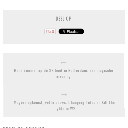
DEEL OP:
Hans Zimmer op de SS boot in Rotterdam: een magische
ervaring
Magere opkomst, vette shows: Changing Tides en Kill The
Lights in W2