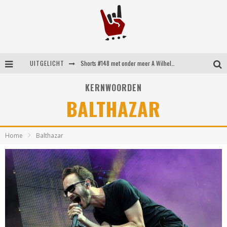
UITGELICHT
Shorts #148 met onder meer A Wilhelm Scream, Static Dress, Vovoid en Super Sometimes
Emocore kopstukken van Koyo pakken alle ruimte op energieke ‘Barely Here’
KERNWOORDEN
BALTHAZAR
Britse emorockers van Basement maken tweede comeback met het indrukwekkende ‘Wired’
Shorts #149 met onder meer No Cure, Eva Under Fire, The Hu en Sleeping With Sirens
Home
Balthazar