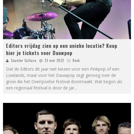
Editors vrijdag zien op een unieke locatie? Koop
hier je tickets voor Dauwpop
Counter Culture
23 mei 2022
Rock
Dat de Editors dit jaar niet kiezen voor een Pinkpop of een
Lowlands, maar voor het Dauwpop zegt genoeg over de
groei die het Overijsselse festival doormaakt. Wat begon als
een regionaal festival is door de jar
...