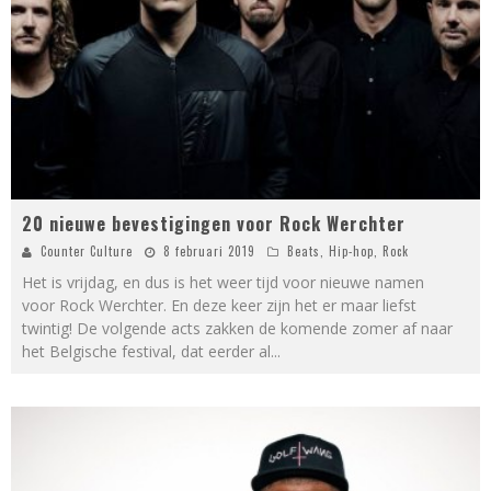
20 nieuwe bevestigingen voor Rock Werchter
Counter Culture
8 februari 2019
Beats
,
Hip-hop
,
Rock
Het is vrijdag, en dus is het weer tijd voor nieuwe namen
voor Rock Werchter. En deze keer zijn het er maar liefst
twintig! De volgende acts zakken de komende zomer af naar
het Belgische festival, dat eerder al
...