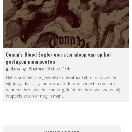
Conan’s Blood Eagle: een stormloop van op hol
geslagen mammoeten
Haiko
25 februari 2014
Rock
Het is snikheet, de gevoelstemperatuur ligt ruim boven de
vijftig graden. Uitgeput dwaal ik door de woestijn op zoek
naar een bron van beschutting, liefst een bron van water. Vijf
druppels zitten er nog in mijn
...