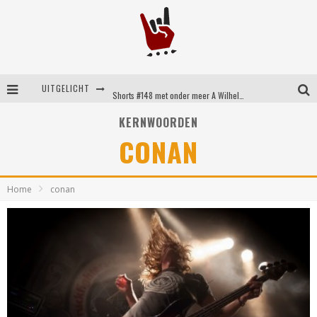
UITGELICHT
Shorts #148 met onder meer A Wilhelm Scream, Static Dress, Vovoid en Super Sometimes
Emocore kopstukken van Koyo pakken alle ruimte op energieke ‘Barely Here’
KERNWOORDEN
CONAN
Britse emorockers van Basement maken tweede comeback met het indrukwekkende ‘Wired’
Shorts #149 met onder meer No Cure, Eva Under Fire, The Hu en Sleeping With Sirens
Home
conan