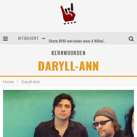
UITGELICHT
Shorts #148 met onder meer A Wilhelm Scream, Static Dress, Vovoid en Super Sometimes
Emocore kopstukken van Koyo pakken alle ruimte op energieke ‘Barely Here’
KERNWOORDEN
DARYLL-ANN
Britse emorockers van Basement maken tweede comeback met het indrukwekkende ‘Wired’
Shorts #149 met onder meer No Cure, Eva Under Fire, The Hu en Sleeping With Sirens
Home
Daryll-Ann