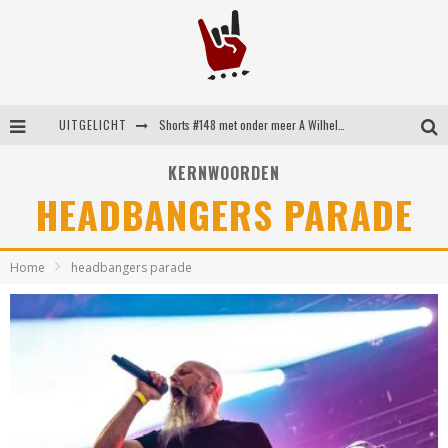
UITGELICHT
Shorts #148 met onder meer A Wilhelm Scream, Static Dress, Vovoid en Super Sometimes
Emocore kopstukken van Koyo pakken alle ruimte op energieke ‘Barely Here’
KERNWOORDEN
HEADBANGERS PARADE
Britse emorockers van Basement maken tweede comeback met het indrukwekkende ‘Wired’
Shorts #149 met onder meer No Cure, Eva Under Fire, The Hu en Sleeping With Sirens
Home
headbangers parade