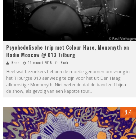
Psychedelische trip met Colour Haze, Monomyth en
Radio Moscow @ 013 Tilburg
Reno
13 maart 2015
Rock
Heel wat bezoekers hebben de moeite genomen om vroeg in
het Tilburgse 013 aanwezig te zijn voor het uit Den Haag
afkomstige Monomyth. Niet wetende dat de band zelf bijna
de show, als gevolg van een kapotte tour
...
8.4