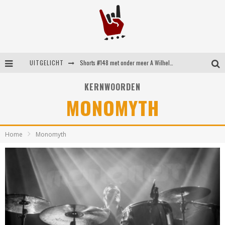
UITGELICHT
Shorts #148 met onder meer A Wilhelm Scream, Static Dress, Vovoid en Super Sometimes
Emocore kopstukken van Koyo pakken alle ruimte op energieke ‘Barely Here’
KERNWOORDEN
MONOMYTH
Britse emorockers van Basement maken tweede comeback met het indrukwekkende ‘Wired’
Shorts #149 met onder meer No Cure, Eva Under Fire, The Hu en Sleeping With Sirens
Home
Monomyth