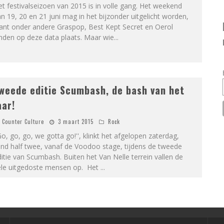
t festivalseizoen van 2015 is in volle gang. Het weekend
n 19, 20 en 21 juni mag in het bijzonder uitgelicht worden,
ant onder andere Graspop, Best Kept Secret en Oerol
nden op deze data plaats. Maar wie
...
weede editie Scumbash, de bash van het
aar!
Counter Culture
3 maart 2015
Rock
Go, go, go, we gotta go!'', klinkt het afgelopen zaterdag,
nd half twee, vanaf de Voodoo stage, tijdens de tweede
itie van Scumbash. Buiten het Van Nelle terrein vallen de
ele uitgedoste mensen op. Het
...