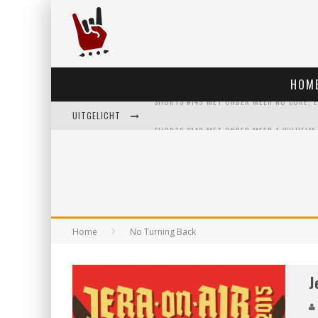
HOM
UITGELICHT
Home
No Turning Back
J