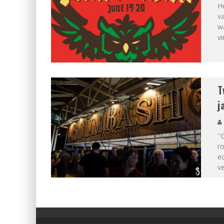
He
va
w
vi
T
j
''
ro
ed
v