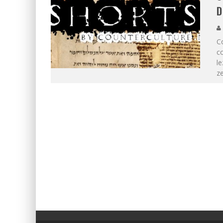
D
C
c
le
ze