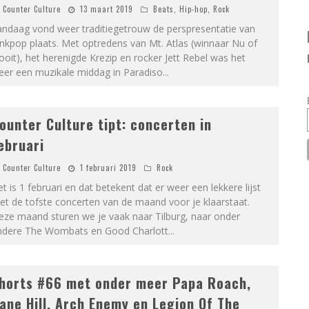
Counter Culture
13 maart 2019
Beats
,
Hip-hop
,
Rock
andaag vond weer traditiegetrouw de perspresentatie van
nkpop plaats. Met optredens van Mt. Atlas (winnaar Nu of
oit), het herenigde Krezip en rocker Jett Rebel was het
eer een muzikale middag in Paradiso
...
ounter Culture tipt: concerten in
ebruari
Counter Culture
1 februari 2019
Rock
t is 1 februari en dat betekent dat er weer een lekkere lijst
t de tofste concerten van de maand voor je klaarstaat.
eze maand sturen we je vaak naar Tilburg, naar onder
ndere The Wombats en Good Charlott
...
horts #66 met onder meer Papa Roach,
ane Hill, Arch Enemy en Legion Of The