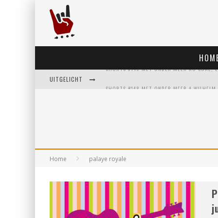
HOM
UITGELICHT
Home
palaye royale
P
j