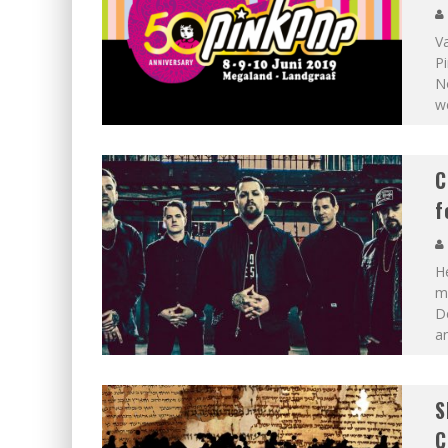
V
Pi
No
w
C
f
He
me
D
a
S
C