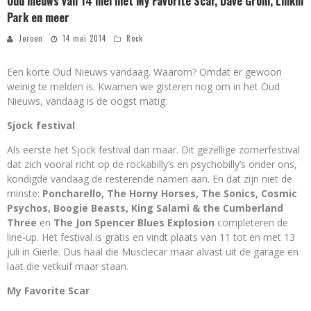
Oud nieuws van 14 mei met My Favorite Scar, Dave Grohl, Linkin
Park en meer
Jeroen
14 mei 2014
Rock
Een korte Oud Nieuws vandaag. Waarom? Omdat er gewoon
weinig te melden is. Kwamen we gisteren nog om in het Oud
Nieuws, vandaag is de oogst matig.
Sjock festival
Als eerste het Sjock festival dan maar. Dit gezellige zomerfestival
dat zich vooral richt op de rockabilly’s en psychobilly’s onder ons,
kondigde vandaag de resterende namen aan. En dat zijn niet de
minste:
Poncharello, The Horny Horses, The Sonics, Cosmic
Psychos, Boogie Beasts, King Salami & the Cumberland
Three
en
The Jon Spencer Blues Explosion
completeren de
line-up. Het festival is gratis en vindt plaats van 11 tot en met 13
juli in Gierle. Dus haal die Musclecar maar alvast uit de garage en
laat die vetkuif maar staan.
My Favorite Scar