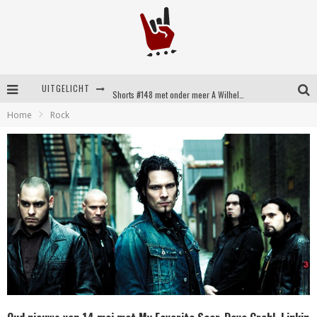
UITGELICHT
Shorts #148 met onder meer A Wilhelm Scream, Static Dress, Vovoid en Super Sometimes
Home
Rock
Emocore kopstukken van Koyo pakken alle ruimte op energieke ‘Barely Here’
Britse emorockers van Basement maken tweede comeback met het indrukwekkende ‘Wired’
Shorts #149 met onder meer No Cure, Eva Under Fire, The Hu en Sleeping With Sirens