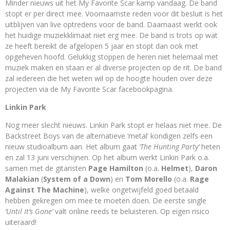
Minder nieuws uit het My Favorite Scar kamp vandaag. De band
stopt er per direct mee. Voornaamste reden voor dit besluit is het
uitblijven van live optredens voor de band. Daarnaast werkt ook
het huidige muziekklimaat niet erg mee. De band is trots op wat
ze heeft bereikt de afgelopen 5 jaar en stopt dan ook met
opgeheven hoofd. Gelukkig stoppen de heren niet helemaal met
muziek maken en staan er al diverse projecten op de rit. De band
zal iedereen die het weten wil op de hoogte houden over deze
projecten via de My Favorite Scar facebookpagina.
Linkin Park
Nog meer slecht nieuws. Linkin Park stopt er helaas niet mee. De
Backstreet Boys van de alternatieve ‘metal’ kondigen zelfs een
nieuw studioalbum aan. Het album gaat
‘The Hunting Party’
heten
en zal 13 juni verschijnen. Op het album werkt Linkin Park o.a.
samen met de gitaristen
Page Hamilton
(o.a.
Helmet
),
Daron
Malakian
(
System of a Down
) en
Tom Morello
(o.a.
Rage
Against The Machine
), welke ongetwijfeld goed betaald
hebben gekregen om mee te moeten doen. De eerste single
‘Until It’s Gone’
valt online reeds te beluisteren. Op eigen risico
uiteraard!