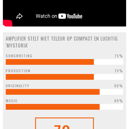
AMPLIFIER STELT NIET TELEUR OP COMPACT EN LUCHTIG
'MYSTORIA'
SONGWRITING
75%
PRODUCTION
75%
ORIGINALITY
80%
MUSIC
80%