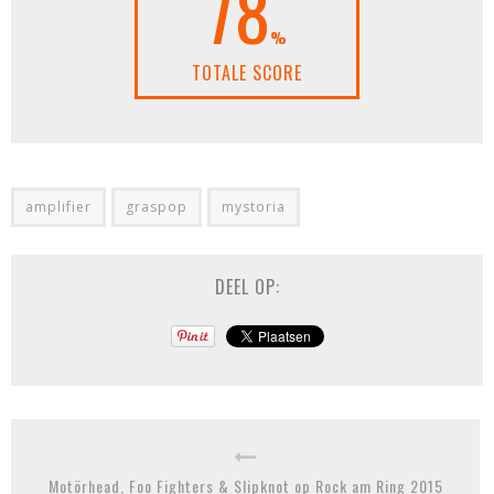
78
%
TOTALE SCORE
amplifier
graspop
mystoria
DEEL OP:
Motörhead, Foo Fighters & Slipknot op Rock am Ring 2015