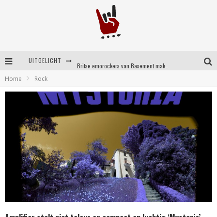
UITGELICHT
Britse emorockers van Basement maken tweede comeback met het indrukwekkende ‘Wired’
Home
Rock
Shorts #149 met onder meer No Cure, Eva Under Fire, The Hu en Sleeping With Sirens
Shorts #148 met onder meer A Wilhelm Scream, Static Dress, Vovoid en Super Sometimes
Emocore kopstukken van Koyo pakken alle ruimte op energieke ‘Barely Here’