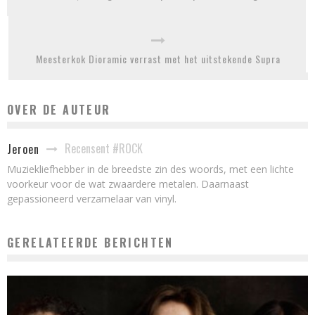
Meesterkok Dioramic verrast met het uitstekende Supra
OVER DE AUTEUR
Recensent #ROCK
Jeroen
Muziekliefhebber in de breedste zin des woords, met een lichte
voorkeur voor de wat zwaardere metalen. Daarnaast
gepassioneerd verzamelaar van vinyl.
GERELATEERDE BERICHTEN