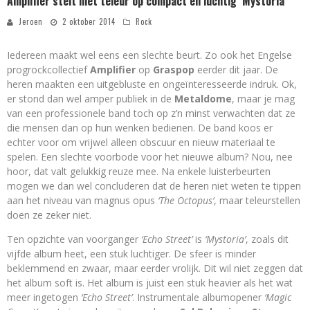
Amplifier stelt niet teleur op compact en luchtig ‘Mystoria’
Jeroen
2 oktober 2014
Rock
Iedereen maakt wel eens een slechte beurt. Zo ook het Engelse
progrockcollectief
Amplifier
op
Graspop
eerder dit jaar. De
heren maakten een uitgebluste en ongeïnteresseerde indruk. Ok,
er stond dan wel amper publiek in de
Metaldome
, maar je mag
van een professionele band toch op z’n minst verwachten dat ze
die mensen dan op hun wenken bedienen. De band koos er
echter voor om vrijwel alleen obscuur en nieuw materiaal te
spelen. Een slechte voorbode voor het nieuwe album? Nou, nee
hoor, dat valt gelukkig reuze mee. Na enkele luisterbeurten
mogen we dan wel concluderen dat de heren niet weten te tippen
aan het niveau van magnus opus
‘The Octopus’
, maar teleurstellen
doen ze zeker niet.
Ten opzichte van voorganger
‘Echo Street’
is
‘Mystoria’
, zoals dit
vijfde album heet, een stuk luchtiger. De sfeer is minder
beklemmend en zwaar, maar eerder vrolijk. Dit wil niet zeggen dat
het album soft is. Het album is juist een stuk heavier als het wat
meer ingetogen
‘Echo Street’
. Instrumentale albumopener
‘Magic