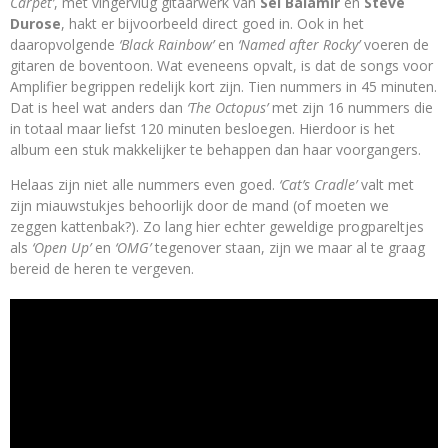
Carpet’
, met vingervlug gitaarwerk van
Sel Balamir
en
Steve
Durose
, hakt er bijvoorbeeld direct goed in. Ook in het
daaropvolgende
‘Black Rainbow’
en
‘Named after Rocky’
voeren de
gitaren de boventoon. Wat eveneens opvalt, is dat de songs voor
Amplifier begrippen redelijk kort zijn. Tien nummers in 45 minuten.
Dat is heel wat anders dan
‘The Octopus’
met zijn 16 nummers die
in totaal maar liefst 120 minuten besloegen. Hierdoor is het
album een stuk makkelijker te behappen dan haar voorgangers.
Helaas zijn niet alle nummers even goed.
‘Cat’s Cradle’
valt met
zijn miauwstukjes behoorlijk door de mand (of moeten we
zeggen kattenbak?). Zo lang hier echter geweldige progpareltjes
als
‘Open Up’
en
‘OMG’
tegenover staan, zijn we maar al te graag
bereid de heren te vergeven.