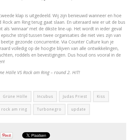
tweede klap is uitgedeeld. Wij zijn benieuwd wanneer en hoe
d Rock am Ring terug gaat slaan. En uiteraard wie er uit de bus
t als ‘winnaar’ met de dikste line-up. Het wordt in ieder geval
epische strijd tussen twee organisaties die niet vies zijn van
 beetje gezonde concurrentie. Via Counter Culture kun je
eraard volledig op de hoogte blijven van alle ontwikkelingen,
uchten, roddels en bevestigingen. Dus houd ons vooral in de
en!
ne Hölle VS Rock am Ring – round 2. HIT!
Grüne Hölle
Incubus
Judas Priest
Kiss
rock am ring
Turbonegro
update