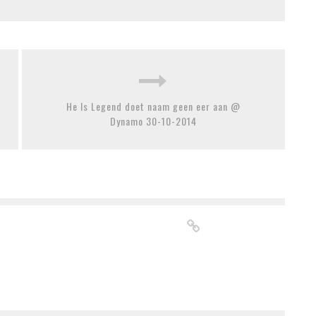
He Is Legend doet naam geen eer aan @
Dynamo 30-10-2014