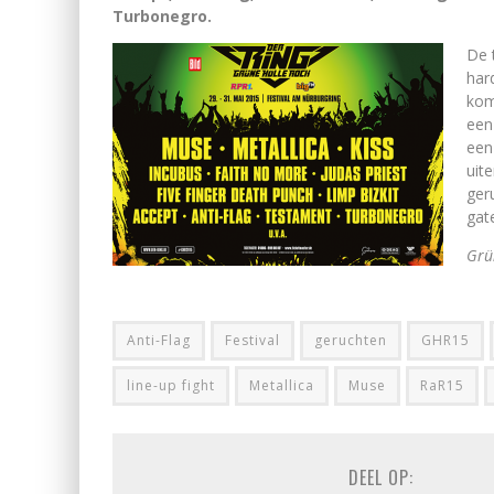
Turbonegro.
De 
har
kom
een 
een
uit
ger
gat
Grü
Anti-Flag
Festival
geruchten
GHR15
line-up fight
Metallica
Muse
RaR15
DEEL OP: