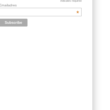
indicates required
Emailadres
*