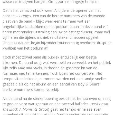
wisselaar is blijven hangen. Om door een ringetje te halen.
Dat is het vanavond ook weer. Al tijdens de opener van het
concert –
Bridges,
een van de betere nummers van de tweede
plaat van de band – blijkt weer eens te meer wat een
ongelofelijke klasbakken op het podium staan. In deze band vijf
heren met minder uitstraling dan uw belastingadviseur, maar wél
vijf heren die tijdens muziekles uitstekend hebben opgelet.
Ondanks dat het begin bijzonder routinematig overkomt druipt de
kwaliteit van het podium af.
Toch moet zowel band als publiek er duidelijk een beetje
inkomen. De band oogt wat vermoeid en verveeld, en het publiek
lijkt zelfs
Milk and Sticks,
in theorie de grootste hit van de
formatie, niet te herkennen. Toch boeit het concert wel. Het
tempo zit er lekker in, nummers worden net een tandje sneller
gespeeld als op het album en een aantal van Boy & Bear’s
sterkste nummers komen voorbij.
Als de band na de sterke opening besluit het tempo even omlaag
te gooien voor wat gepraat en een tweetal ballades (
Back Down
The Black, A Moments Grace
) gaat het tempo er helaas even
compleet uit en zakt het niveau. Publiek verliest de concentratie,