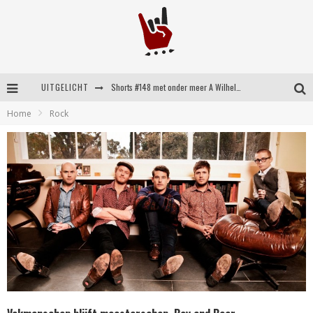
UITGELICHT
Shorts #148 met onder meer A Wilhelm Scream, Static Dress, Vovoid en Super Sometimes
Home
Rock
Emocore kopstukken van Koyo pakken alle ruimte op energieke ‘Barely Here’
Britse emorockers van Basement maken tweede comeback met het indrukwekkende ‘Wired’
Shorts #149 met onder meer No Cure, Eva Under Fire, The Hu en Sleeping With Sirens