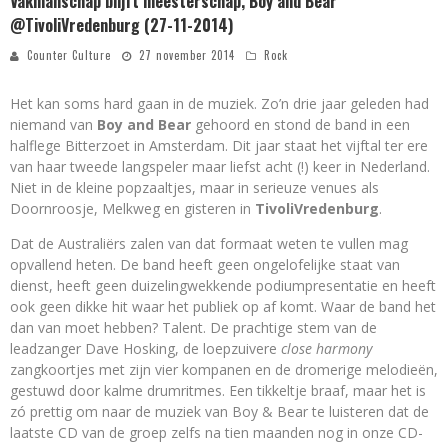
Vakmanschap blijft meesterschap, Boy and Bear
@TivoliVredenburg (27-11-2014)
Counter Culture
27 november 2014
Rock
Het kan soms hard gaan in de muziek. Zo’n drie jaar geleden had
niemand van
Boy and Bear
gehoord en stond de band in een
halflege Bitterzoet in Amsterdam. Dit jaar staat het vijftal ter ere
van haar tweede langspeler maar liefst acht (!) keer in Nederland.
Niet in de kleine popzaaltjes, maar in serieuze venues als
Doornroosje, Melkweg en gisteren in
TivoliVredenburg
.
Dat de Australiërs zalen van dat formaat weten te vullen mag
opvallend heten. De band heeft geen ongelofelijke staat van
dienst, heeft geen duizelingwekkende podiumpresentatie en heeft
ook geen dikke hit waar het publiek op af komt. Waar de band het
dan van moet hebben? Talent. De prachtige stem van de
leadzanger Dave Hosking, de loepzuivere
close harmony
zangkoortjes met zijn vier kompanen en de dromerige melodieën,
gestuwd door kalme drumritmes. Een tikkeltje braaf, maar het is
zó prettig om naar de muziek van Boy & Bear te luisteren dat de
laatste CD van de groep zelfs na tien maanden nog in onze CD-