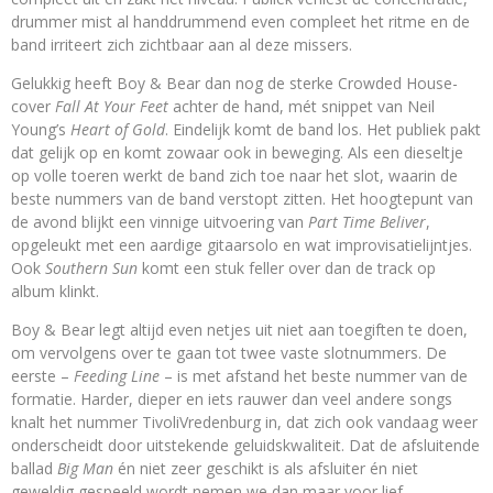
drummer mist al handdrummend even compleet het ritme en de
band irriteert zich zichtbaar aan al deze missers.
Gelukkig heeft Boy & Bear dan nog de sterke Crowded House-
cover
Fall At Your Feet
achter de hand, mét snippet van Neil
Young’s
Heart of Gold
. Eindelijk komt de band los. Het publiek pakt
dat gelijk op en komt zowaar ook in beweging. Als een dieseltje
op volle toeren werkt de band zich toe naar het slot, waarin de
beste nummers van de band verstopt zitten. Het hoogtepunt van
de avond blijkt een vinnige uitvoering van
Part Time Beliver
,
opgeleukt met een aardige gitaarsolo en wat improvisatielijntjes.
Ook
Southern Sun
komt een stuk feller over dan de track op
album klinkt.
Boy & Bear legt altijd even netjes uit niet aan toegiften te doen,
om vervolgens over te gaan tot twee vaste slotnummers. De
eerste –
Feeding Line
– is met afstand het beste nummer van de
formatie. Harder, dieper en iets rauwer dan veel andere songs
knalt het nummer TivoliVredenburg in, dat zich ook vandaag weer
onderscheidt door uitstekende geluidskwaliteit. Dat de afsluitende
ballad
Big Man
én niet zeer geschikt is als afsluiter én niet
geweldig gespeeld wordt nemen we dan maar voor lief.