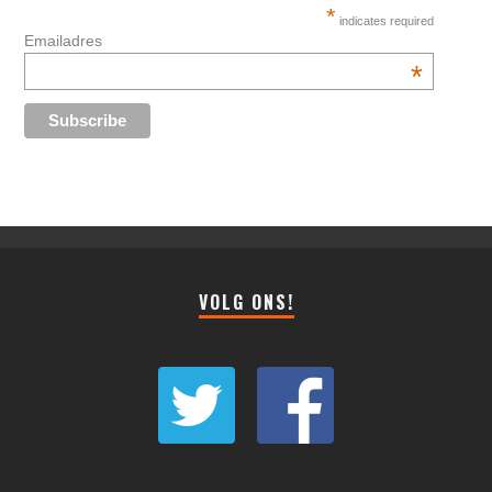
*
indicates required
Emailadres
*
VOLG ONS!