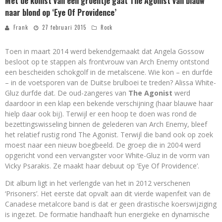
Met de komst van een groentje gaat The Agonist‏ van blauw
naar blond op ‘Eye Of Providence’
Frank
27 februari 2015
Rock
Toen in maart 2014 werd bekendgemaakt dat Angela Gossow
besloot op te stappen als frontvrouw van Arch Enemy ontstond
een bescheiden schokgolf in de metalscene. Wie kon – en durfde
– in de voetsporen van de Duitse brulboei te treden? Alissa White-
Gluz durfde dat. De oud-zangeres van
The Agonist
werd
daardoor in een klap een bekende verschijning (haar blauwe haar
hielp daar ook bij). Terwijl er een hoop te doen was rond de
bezettingswisseling binnen de gelederen van Arch Enemy, bleef
het relatief rustig rond The Agonist. Terwijl die band ook op zoek
moest naar een nieuw boegbeeld. De groep die in 2004 werd
opgericht vond een vervangster voor White-Gluz in de vorm van
Vicky Psarakis. Ze maakt haar debuut op ‘Eye Of Providence’.
Dit album ligt in het verlengde van het in 2012 verschenen
‘Prisoners’. Het eerste dat opvalt aan dit vierde wapenfeit van de
Canadese metalcore band is dat er geen drastische koerswijziging
is ingezet. De formatie handhaaft hun energieke en dynamische