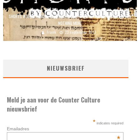
SHORTS #36 MET ONDER MEER ARCH ENEMY, ENTER SHIKARI, THE MOVIELIFE EN
NOTHING MORE
Frank
23 september 2017
NIEUWSBRIEF
Meld je aan voor de Counter Culture
nieuwsbrief
*
indicates required
Emailadres
*