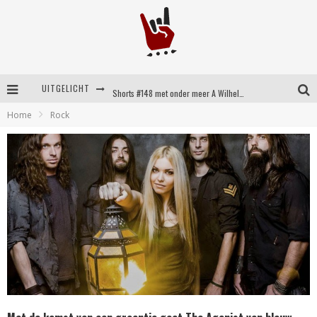
UITGELICHT
Shorts #148 met onder meer A Wilhelm Scream, Static Dress, Vovoid en Super Sometimes
Home
Rock
Emocore kopstukken van Koyo pakken alle ruimte op energieke ‘Barely Here’
Britse emorockers van Basement maken tweede comeback met het indrukwekkende ‘Wired’
Shorts #149 met onder meer No Cure, Eva Under Fire, The Hu en Sleeping With Sirens