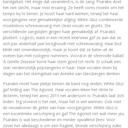
bandgeluid. Het enige dat veranderd is, is de zang. Psarakis doet
het niet slecht, maar mist ervaring. Ze heeft soms moeite om het
tempo bij te benen. Je hoort haar hard werken, terwijl het haar
voorgangster veel gemakkelijker afging. White-Gluz combineerde
moeiteloos schreeuwzang met clean vocals en grunts. Die
verschillende zangstijlen gingen haar gemakkelijk af. Psarakis
ploetert. Logisch, want in een recent interview gaf ze aan dat ze
zich pas anderhalf jaar bezighoudt met schreeuwzang. Haar brul
klinkt niet onverdienstelijk, maar je hoort dat ze beter uit de
voeten kan met rustigere nummers. Vooral in de sfeervolle ballad
‘A Gentle Disease’ komt haar stem goed tot recht. Er schuilt een
zeer verdienstelijk popzangeres in haar. Haar vocalen doen bij
vlagen aan het stemgeluid van Anneke van Giersbergen denken.
Psarakis moet haar plekje binnen de band nog vinden. White-Gluz
gaf leiding aan The Agonist. Haar vocalen leken het ritme te
dicteren, terwijl het anno 2015 net andersom is: Psarakis laat zich
leiden. Erg storend is het niet, maar het is wel wennen. Ook mist
de nieuwkomer de gekte van haar voorgangster. White-Gluz is
een excentrieke verschijning en gaf The Agonist net wat meer jeu.
Psarakis is wat bescheidener en minder opvallend (lees: Voor
zover het alledaags is om een fragiele, blonde verschijning zulke