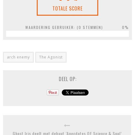
TOTALE SCORE
WAARDERING GEBRUIKER: (
0
STEMMEN)
0%
arch enemy
The Agonist
DEEL OP:
Ghost Iris deelt met debuut ‘Anecdotes Of Science & Soul’