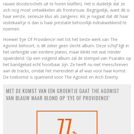
rauwe doodsrochels uit te horen blaffen). Het is duidelijk dat ze
zich nog moet ontwikkelen als frontvrouw. Begrijpelijk, want dit is
haar eerste, serieuze klus als zangeres. Als je nagaat dat dit haar
visitekaartje is dan is haar prestatie behoorlijk indrukwekkend te
noemen.
Hoewel ‘Eye Of Providence’ niet tot het beste werk van The
Agonist behoort, is dit zeker geen slecht album. Deze schijf ligt in
het verlengde van eerdere platen, maar klinkt net wat minder
opwindend. Op een volgend album zal de stempel van Psarakis op
het bandgeluid echt hoorbaar zijn. Ze heeft nu niet meeschreven
aan de tracks, omdat het merendeel al af was voor haar komst.
De toekomst is spannend voor The Agonist en Arch Enemy.
MET DE KOMST VAN EEN GROENTJE GAAT THE AGONIST‏
VAN BLAUW NAAR BLOND OP ‘EYE OF PROVIDENCE’
77
%