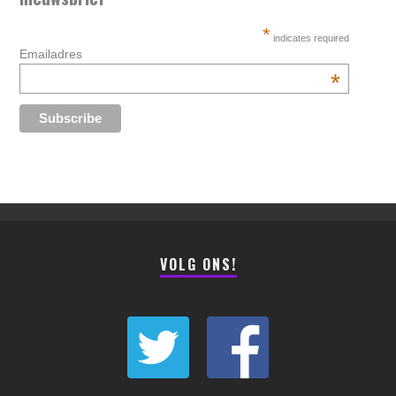
*
indicates required
Emailadres
*
VOLG ONS!