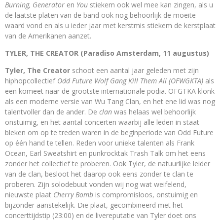
Burning, Generator
en
You
stiekem ook wel mee kan zingen, als u
de laatste platen van de band ook nog behoorlijk de moeite
waard vond en als u ieder jaar met kerstmis stiekem de kerstplaat
van de Amerikanen aanzet.
TYLER, THE CREATOR (Paradiso Amsterdam, 11 augustus)
Tyler, The Creator
schoot een aantal jaar geleden met zijn
hiphopcollectief
Odd Future Wolf Gang Kill Them All (OFWGKTA)
als
een komeet naar de grootste internationale podia. OFGTKA klonk
als een moderne versie van Wu Tang Clan, en het ene lid was nog
talentvoller dan de ander. De
clan
was helaas wel behoorlijk
onstuimig, en het aantal concerten waarbij alle leden in staat
bleken om op te treden waren in de beginperiode van Odd Future
op één hand te tellen. Reden voor unieke talenten als Frank
Ocean, Earl Sweatshirt en punkrocktak Trash Talk om het eens
zonder het collectief te proberen. Ook Tyler, de natuurlijke leider
van de clan, besloot het daarop ook eens zonder te clan te
proberen. Zijn solodebuut vonden wij nog wat weifelend,
nieuwste plaat
Cherry Bomb
is compromisloos, onstuimig en
bijzonder aanstekelijk. Die plaat, gecombineerd met het
concerttijdstip (23:00) en de livereputatie van Tyler doet ons