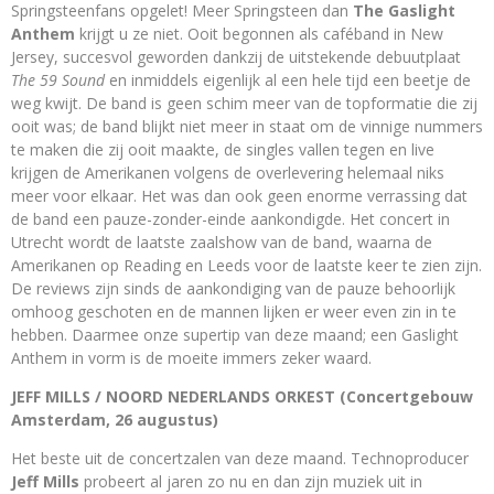
Springsteenfans opgelet! Meer Springsteen dan
The Gaslight
Anthem
krijgt u ze niet. Ooit begonnen als caféband in New
Jersey, succesvol geworden dankzij de uitstekende debuutplaat
The 59 Sound
en inmiddels eigenlijk al een hele tijd een beetje de
weg kwijt. De band is geen schim meer van de topformatie die zij
ooit was; de band blijkt niet meer in staat om de vinnige nummers
te maken die zij ooit maakte, de singles vallen tegen en live
krijgen de Amerikanen volgens de overlevering helemaal niks
meer voor elkaar. Het was dan ook geen enorme verrassing dat
de band een pauze-zonder-einde aankondigde. Het concert in
Utrecht wordt de laatste zaalshow van de band, waarna de
Amerikanen op Reading en Leeds voor de laatste keer te zien zijn.
De reviews zijn sinds de aankondiging van de pauze behoorlijk
omhoog geschoten en de mannen lijken er weer even zin in te
hebben. Daarmee onze supertip van deze maand; een Gaslight
Anthem in vorm is de moeite immers zeker waard.
JEFF MILLS / NOORD NEDERLANDS ORKEST (Concertgebouw
Amsterdam, 26 augustus)
Het beste uit de concertzalen van deze maand. Technoproducer
Jeff Mills
probeert al jaren zo nu en dan zijn muziek uit in