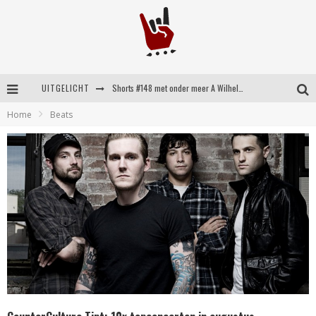
UITGELICHT
Shorts #148 met onder meer A Wilhelm Scream, Static Dress, Vovoid en Super Sometimes
Home
Beats
Emocore kopstukken van Koyo pakken alle ruimte op energieke ‘Barely Here’
Britse emorockers van Basement maken tweede comeback met het indrukwekkende ‘Wired’
Shorts #149 met onder meer No Cure, Eva Under Fire, The Hu en Sleeping With Sirens