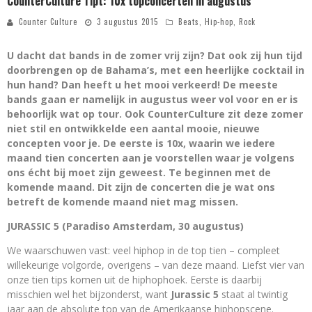
CounterCulture Tipt: 10x topconcerten in augustus
Counter Culture
3 augustus 2015
Beats
,
Hip-hop
,
Rock
U dacht dat bands in de zomer vrij zijn? Dat ook zij hun tijd
doorbrengen op de Bahama’s, met een heerlijke cocktail in
hun hand? Dan heeft u het mooi verkeerd! De meeste
bands gaan er namelijk in augustus weer vol voor en er is
behoorlijk wat op tour. Ook CounterCulture zit deze zomer
niet stil en ontwikkelde een aantal mooie, nieuwe
concepten voor je. De eerste is 10x, waarin we iedere
maand tien concerten aan je voorstellen waar je volgens
ons écht bij moet zijn geweest. Te beginnen met de
komende maand. Dit zijn de concerten die je wat ons
betreft de komende maand niet mag missen.
JURASSIC 5 (Paradiso Amsterdam, 30 augustus)
We waarschuwen vast: veel hiphop in de top tien – compleet
willekeurige volgorde, overigens – van deze maand. Liefst vier van
onze tien tips komen uit de hiphophoek. Eerste is daarbij
misschien wel het bijzonderst, want
Jurassic 5
staat al twintig
jaar aan de absolute top van de Amerikaanse hiphopscene.