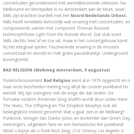
concertzalen gecombineerd met wereldberoemde orkesten. Na
Melbourne en Montpellier is nu Amsterdam aan de beurt, waar
Mills zijn krachten bundelt met het
Noord Nederlands Orkest.
Mills heeft inmiddels behoorlijk wat ervaring met concertzalen, en
componeerde samen met componist Thomas Roussel
technosymfonie
Light From the Outside World.
Dat stuk voert
Mills slechts heel af en toe uit, maar in het concertgebouw komt
hij het integraal spelen. Fascinerende ervaring in de mooiste
concertzaal ter wereld en mét gratis pauzedrankje. Underground
bovengronds.
BAD RELIGION (Melkweg Amsterdam, 9 augustus)
Punkrockmonument
Bad Religion
werd al in 1979 opgericht en is
naar onze bescheiden mening nog altijd de coolste punkband ter
wereld. Wij zijn overigens niet de enige die dat vinden. De
formatie rondom frontman Greg Graffin wordt door onder meer
The Hives, The Offspring en The Dropkick Murphys ook als
belangrijkste invloed geroemd. Wat u gaat zien in de Melkweg?
Punkrock, vinniger dan Danko Jones en donkerder dan Green Day,
meezingers, uitgelaten fans en een fantastische live punkband.
Moet u bijzijn als u
Punk Rock Song
,
21st Century, Los Angeles is