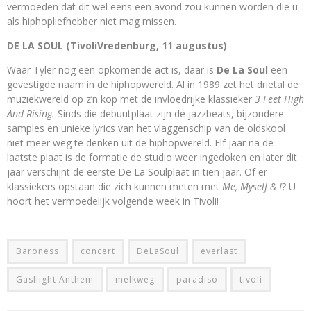
vermoeden dat dit wel eens een avond zou kunnen worden die u
als hiphopliefhebber niet mag missen.
DE LA SOUL (TivoliVredenburg, 11 augustus)
Waar Tyler nog een opkomende act is, daar is
De La Soul
een
gevestigde naam in de hiphopwereld. Al in 1989 zet het drietal de
muziekwereld op z’n kop met de invloedrijke klassieker
3 Feet High
And Rising.
Sinds die debuutplaat zijn de jazzbeats, bijzondere
samples en unieke lyrics van het vlaggenschip van de oldskool
niet meer weg te denken uit de hiphopwereld. Elf jaar na de
laatste plaat is de formatie de studio weer ingedoken en later dit
jaar verschijnt de eerste De La Soulplaat in tien jaar. Of er
klassiekers opstaan die zich kunnen meten met
Me, Myself & I
? U
hoort het vermoedelijk volgende week in Tivoli!
Baroness
concert
DeLaSoul
everlast
Gasllight Anthem
melkweg
paradiso
tivoli