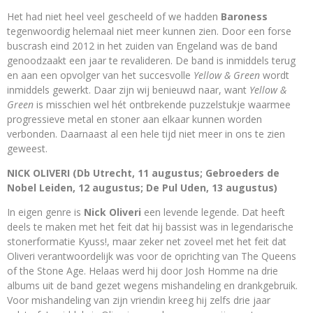
Het had niet heel veel gescheeld of we hadden
Baroness
tegenwoordig helemaal niet meer kunnen zien. Door een forse
buscrash eind 2012 in het zuiden van Engeland was de band
genoodzaakt een jaar te revalideren. De band is inmiddels terug
en aan een opvolger van het succesvolle
Yellow & Green
wordt
inmiddels gewerkt. Daar zijn wij benieuwd naar, want
Yellow &
Green
is misschien wel hét ontbrekende puzzelstukje waarmee
progressieve metal en stoner aan elkaar kunnen worden
verbonden. Daarnaast al een hele tijd niet meer in ons te zien
geweest.
NICK OLIVERI (Db Utrecht, 11 augustus; Gebroeders de
Nobel Leiden, 12 augustus; De Pul Uden, 13 augustus)
In eigen genre is
Nick Oliveri
een levende legende. Dat heeft
deels te maken met het feit dat hij bassist was in legendarische
stonerformatie Kyuss!, maar zeker net zoveel met het feit dat
Oliveri verantwoordelijk was voor de oprichting van The Queens
of the Stone Age. Helaas werd hij door Josh Homme na drie
albums uit de band gezet wegens mishandeling en drankgebruik.
Voor mishandeling van zijn vriendin kreeg hij zelfs drie jaar