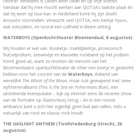
celstraf. Inmiddels is Oliveri weer clean en op vrije voeten.
Vandaar dat hij mee mocht werken aan QOTSA’s laatste plaat én
dat hij weer op tour kan. In Nederland komt hij zijn
Death
Accoustic
voorstellen. Verwacht veel QOTSA, een beetje Kyuss,
wat solozaken, en vooral een cultheld in kleine setting.
WATERBOYS (Openluchttheater Bloemendaal, 8 augustus)
Wij houden er wel van. Roséetje, marktpleintje, provisorisch
frutselpodium, zeewindje en klassieke rockband op het podium.
Komt goed uit, want zo moeten de mensen van het
Bloemendaalse openluchttheater de sfeer een beetje in gedachte
hebben voor het concert van de
Waterboys.
Bekend van
wereldhit
The Whole of the Moon,
maar ook gewapend met twee
vijfsterrenalbums (
This is the Sea
en
Fishermans Blues
, een
uitstekende livereputatie – kijk op internet eens de recente show
van de formatie op Glastonbury terug – én in een mooie
ambiance kunt u zich hier eigenlijk geen buil aan vallen, mits u
natuurlijk van rosé en classic rock houdt.
THE GASLIGHT ANTHEM (TivoliVredenburg Utrecht, 26
augustus)