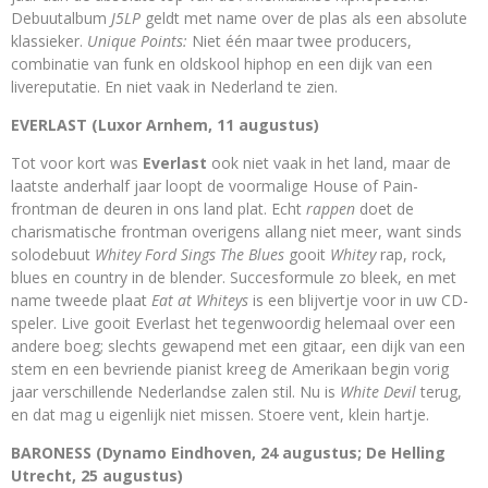
Debuutalbum
J5LP
geldt met name over de plas als een absolute
klassieker.
Unique Points:
Niet één maar twee producers,
combinatie van funk en oldskool hiphop en een dijk van een
livereputatie. En niet vaak in Nederland te zien.
EVERLAST (Luxor Arnhem, 11 augustus)
Tot voor kort was
Everlast
ook niet vaak in het land, maar de
laatste anderhalf jaar loopt de voormalige House of Pain-
frontman de deuren in ons land plat. Echt
rappen
doet de
charismatische frontman overigens allang niet meer, want sinds
solodebuut
Whitey Ford Sings The Blues
gooit
Whitey
rap, rock,
blues en country in de blender. Succesformule zo bleek, en met
name tweede plaat
Eat at Whiteys
is een blijvertje voor in uw CD-
speler. Live gooit Everlast het tegenwoordig helemaal over een
andere boeg; slechts gewapend met een gitaar, een dijk van een
stem en een bevriende pianist kreeg de Amerikaan begin vorig
jaar verschillende Nederlandse zalen stil. Nu is
White Devil
terug,
en dat mag u eigenlijk niet missen. Stoere vent, klein hartje.
BARONESS (Dynamo Eindhoven, 24 augustus; De Helling
Utrecht, 25 augustus)