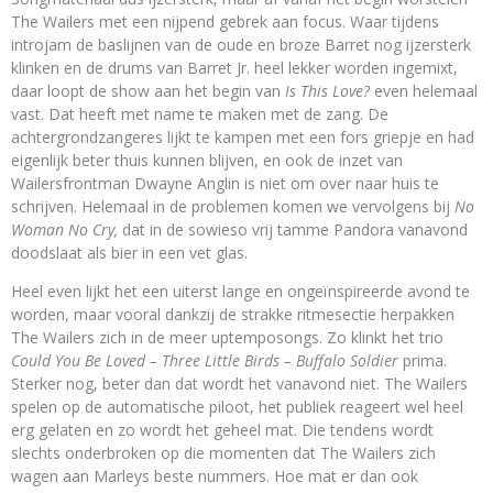
The Wailers met een nijpend gebrek aan focus. Waar tijdens
introjam de baslijnen van de oude en broze Barret nog ijzersterk
klinken en de drums van Barret Jr. heel lekker worden ingemixt,
daar loopt de show aan het begin van
Is This Love?
even helemaal
vast. Dat heeft met name te maken met de zang. De
achtergrondzangeres lijkt te kampen met een fors griepje en had
eigenlijk beter thuis kunnen blijven, en ook de inzet van
Wailersfrontman Dwayne Anglin is niet om over naar huis te
schrijven. Helemaal in de problemen komen we vervolgens bij
No
Woman No Cry,
dat in de sowieso vrij tamme Pandora vanavond
doodslaat als bier in een vet glas.
Heel even lijkt het een uiterst lange en ongeïnspireerde avond te
worden, maar vooral dankzij de strakke ritmesectie herpakken
The Wailers zich in de meer uptemposongs. Zo klinkt het trio
Could You Be Loved – Three Little Birds – Buffalo Soldier
prima.
Sterker nog, beter dan dat wordt het vanavond niet. The Wailers
spelen op de automatische piloot, het publiek reageert wel heel
erg gelaten en zo wordt het geheel mat. Die tendens wordt
slechts onderbroken op die momenten dat The Wailers zich
wagen aan Marleys beste nummers. Hoe mat er dan ook