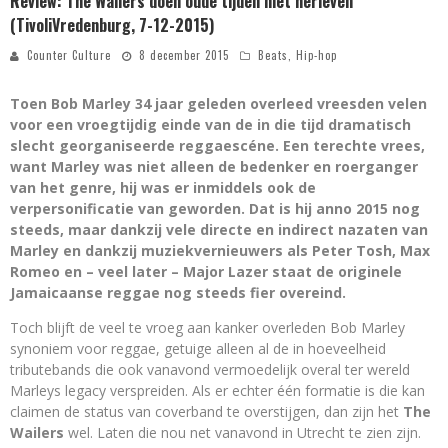
Review: The Wailers doen oude tijden niet herleven
(TivoliVredenburg, 7-12-2015)
Counter Culture
8 december 2015
Beats
,
Hip-hop
Toen Bob Marley 34 jaar geleden overleed vreesden velen
voor een vroegtijdig einde van de in die tijd dramatisch
slecht georganiseerde reggaescéne. Een terechte vrees,
want Marley was niet alleen de bedenker en roerganger
van het genre, hij was er inmiddels ook de
verpersonificatie van geworden. Dat is hij anno 2015 nog
steeds, maar dankzij vele directe en indirect nazaten van
Marley en dankzij muziekvernieuwers als Peter Tosh, Max
Romeo en – veel later – Major Lazer staat de originele
Jamaicaanse reggae nog steeds fier overeind.
Toch blijft de veel te vroeg aan kanker overleden Bob Marley
synoniem voor reggae, getuige alleen al de in hoeveelheid
tributebands die ook vanavond vermoedelijk overal ter wereld
Marleys legacy verspreiden. Als er echter één formatie is die kan
claimen de status van coverband te overstijgen, dan zijn het
The
Wailers
wel. Laten die nou net vanavond in Utrecht te zien zijn.