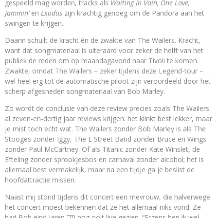
gespeeld mag worden, tracks als
Waiting In Vain, One Love,
Jammin’
en
Exodus
zijn krachtig genoeg om de Pandora aan het
swingen te krijgen.
Daarin schuilt de kracht én de zwakte van The Wailers. Kracht,
want dat songmateriaal is uiteraard voor zeker de helft van het
publiek de reden om op maandagavond naar Tivoli te komen.
Zwakte, omdat The Wailers – zeker tijdens deze Legend-tour –
wel heel erg tot de automatische piloot zijn veroordeeld door het
scherp afgesneden songmateriaal van Bob Marley.
Zo wordt de conclusie van deze review precies zoals The Wailers
al zeven-en-dertig jaar reviews krijgen: het klinkt best lekker, maar
je mist toch echt wat. The Wailers zonder Bob Marley is als The
Stooges zonder Iggy, The E Street Band zonder Bruce en Wings
zonder Paul McCartney. Of als Titanic zonder Kate Winslet, de
Efteling zonder sprookjesbos en carnaval zonder alcohol; het is
allemaal best vermakelijk, maar na een tijdje ga je beslist de
hoofdattractie missen.
Naast mij stond tijdens dit concert een mevrouw, die halverwege
het concert moest bekennen dat ze het allemaal niks vond. Ze
had Bob eind jaren ’70 nog ooit live gezien. “Ergens ben ik wel