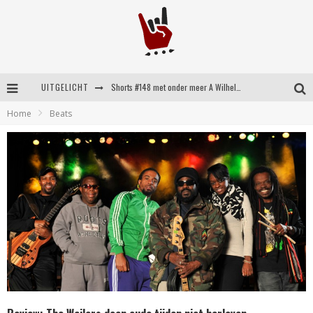
UITGELICHT
Shorts #148 met onder meer A Wilhelm Scream, Static Dress, Vovoid en Super Sometimes
Home
Beats
Emocore kopstukken van Koyo pakken alle ruimte op energieke ‘Barely Here’
Britse emorockers van Basement maken tweede comeback met het indrukwekkende ‘Wired’
Shorts #149 met onder meer No Cure, Eva Under Fire, The Hu en Sleeping With Sirens