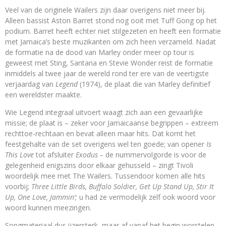
Veel van de originele Wailers zijn daar overigens niet meer bij.
Alleen bassist Aston Barret stond nog ooit met Tuff Gong op het
podium. Barret heeft echter niet stilgezeten en heeft een formatie
met Jamaica’s beste muzikanten om zich heen verzameld. Nadat
de formatie na de dood van Marley onder meer op tour is
geweest met Sting, Santana en Stevie Wonder reist de formatie
inmiddels al twee jaar de wereld rond ter ere van de veertigste
verjaardag van
Legend
(1974), de plaat die van Marley definitief
een wereldster maakte.
Wie Legend integraal uitvoert waagt zich aan een gevaarlijke
missie; de plaat is – zeker voor Jamaicaanse begrippen – extreem
rechttoe-rechtaan en bevat alleen maar hits. Dat komt het
feestgehalte van de set overigens wel ten goede; van opener
Is
This Love
tot afsluiter
Exodus –
de nummervolgorde is voor de
gelegenheid enigszins door elkaar gehusseld – zingt Tivoli
woordelijk mee met The Wailers. Tussendoor komen alle hits
voorbij;
Three Little Birds, Buffalo Soldier, Get Up Stand Up, Stir It
Up, One Love, Jammin’;
u had ze vermodelijk zelf ook woord voor
woord kunnen meezingen.
Songmateriaal dus ijzersterk, maar af vanaf het begin worstelen