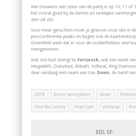
Wie trouwens wel zeker van de partij is op 10, 11 of 1
het vooral goed bij de dames en verklapte vanmorgen b
zien zal zijn.
Voor meer geruchten moet je gewoon onze site in d
persconferentie plaats en begint ook de kaartverkoo
Greenfield weet dat er voor de rockliefhebber veel leu
meegenomen.
Wat ons kort brengt bij
Fortarock
, wat een week eerd
Megadeth, Disturbed, Abbath, Volbeat, King Diamond,
daar vandaag een naam aan toe.
Down
, de band van
2016
bruce springsteen
down
festival
Paul McCartney
Pearl Jam
pinkpop
Roc
DEEL OP: