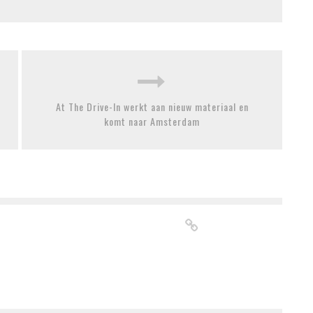
At The Drive-In werkt aan nieuw materiaal en
komt naar Amsterdam