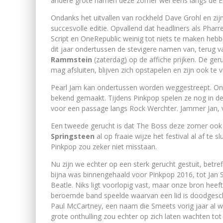
andere grote namen deze zomer wel eens langs de Eu
Ondanks het uitvallen van rockheld Dave Grohl en zij
succesvolle editie. Opvallend dat headliners als Pharre
Script en OneRepublic weinig tot niets te maken hebb
dit jaar ondertussen de stevigere namen van, terug
Rammstein
(zaterdag) op de affiche prijken. De ger
mag afsluiten, blijven zich opstapelen en zijn ook te 
Pearl Jam kan ondertussen worden weggestreept. On
bekend gemaakt. Tijdens Pinkpop spelen ze nog in de
voor een passage langs Rock Werchter. Jammer Jan, 
Een tweede gerucht is dat The Boss deze zomer ook w
Springsteen
al op fraaie wijze het festival al af t
Pinkpop zou zeker niet misstaan.
Nu zijn we echter op een sterk gerucht gestuit, betr
bijna was binnengehaald voor Pinkpop 2016, tot Jan
Beatle. Niks ligt voorlopig vast, maar onze bron heef
beroemde band speelde waarvan een lid is doodgeschote
Paul McCartney, een naam die Smeets vorig jaar al w
grote onthulling zou echter op zich laten wachten tot 