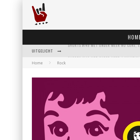
HOM
UITGELICHT
Home
Rock