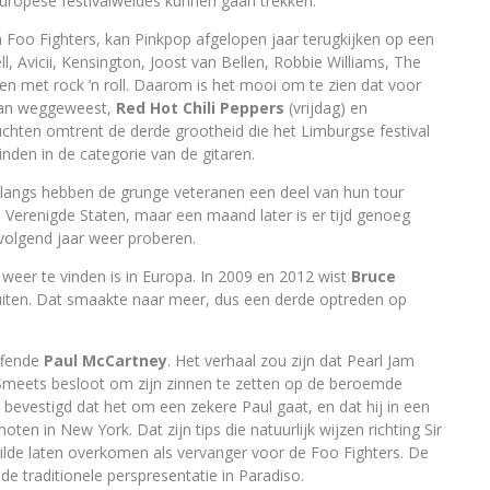
ropese festivalweides kunnen gaan trekken.
n Foo Fighters, kan Pinkpop afgelopen jaar terugkijken op een
ll, Avicii, Kensington, Joost van Bellen, Robbie Williams, The
en met rock ’n roll. Daarom is het mooi om te zien dat voor
 van weggeweest,
Red Hot Chili Peppers
(vrijdag) en
uchten omtrent de derde grootheid die het Limburgse festival
vinden in de categorie van de gitaren.
langs hebben de grunge veteranen een deel van hun tour
 Verenigde Staten, maar een maand later is er tijd genoeg
volgend jaar weer proberen.
eer te vinden is in Europa. In 2009 en 2012 wist
Bruce
e sluiten. Dat smaakte naar meer, dus een derde optreden op
effende
Paul McCartney
. Het verhaal zou zijn dat Pearl Jam
 Smeets besloot om zijn zinnen te zetten op de beroemde
t bevestigd dat het om een zekere Paul gaat, en dat hij in een
n in New York. Dat zijn tips die natuurlijk wijzen richting Sir
ilde laten overkomen als vervanger voor de Foo Fighters. De
de traditionele perspresentatie in Paradiso.