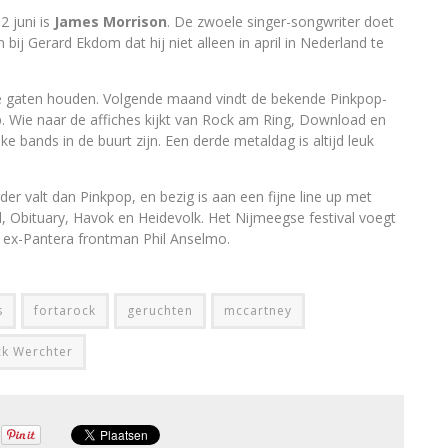
2 juni is
James Morrison
. De zwoele singer-songwriter doet
ij Gerard Ekdom dat hij niet alleen in april in Nederland te
e gaten houden. Volgende maand vindt de bekende Pinkpop-
p. Wie naar de affiches kijkt van Rock am Ring, Download en
ke bands in de buurt zijn. Een derde metaldag is altijd leuk
er valt dan Pinkpop, en bezig is aan een fijne line up met
 Obituary, Havok en Heidevolk. Het Nijmeegse festival voegt
 ex-Pantera frontman Phil Anselmo.
s
fortarock
geruchten
mccartney
k Werchter