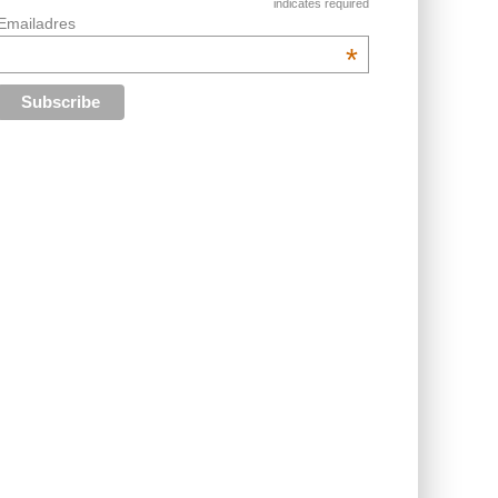
indicates required
Emailadres
*