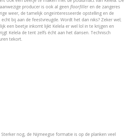
eft ook een beetje te maken met de podiumact van Kelela. De
m aanwezige producer is ook al geen
floorfiller
en de zangeres
erige weer, de tamelijk ongeïnteresseerde opstelling en de
t echt bij aan de feestvreugde. Wordt het dan niks? Zeker wel;
k een beetje inkomt lijkt Kelela er wel lol in te krijgen en
rijgt Kelela de tent zelfs écht aan het dansen. Technisch
ren tekort.
Sterker nog, de Nijmeegse formatie is op de planken veel