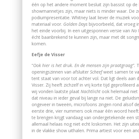
één op het andere moment besluit zijn bassist op de
showmannetjes zijn, maar niets is minder waar. De zo
podiumpresentatie. Whitney laat liever de muziek voo
materiaal voor.
Golden Days
bijvoorbeeld, dat vroeg 
het einde voorbij. In een uitgesponnen versie van
No
écht baanbrekend te kunnen zijn, maar met dit songm
komen.
Eefje de Visser
“
Ook hier is het druk. En de mensen zijn praatgraag”.
T
openingszinnen van afsluiter
Scheef
weet samen te vat
tent staat van voor tot achter vol. Dat ligt deels a
Visser. Zij heeft zichzelf in vrij korte tijd geprofilee
wij vonden laatste plaat
Nachtlicht
ook helemaal niet
dat niveau in ieder geval bij lange na niet. De geluid
ongeveer in tweeën, microfoons zingen rond alsof de
eerste drie, vier nummers ook maar één woord heeft 
te brengen krijgt vandaag van ondergetekende een stick
allemaal helaas nog niet echt loskomen. Het zijn ui
in de vlakke show uithalen. Prima artiest voor een a