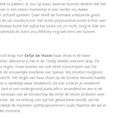
 bek te pakken. Je zou op basis daarvan kunnen denken dat het
en is een intens momentje in een verder vrij vlakke
r zichzelf spreken. Daar heeft de formatie voldoende goed
in de set voorbij komt. Het echte prijsnummer komt echter aan
 Woman
komt het vijftal het beste tot z’n recht. Nog te vlak om
ateriaal als basis zou Whitney nog wel eens ver kunnen
och knap hoe
Eefje de Visser
haar show in de twee
ten. Allereerst is het in de Teddy Widder extreem druk. De
an de regen, maar kunnen we ook deels toeschrijven aan De
rd als de vrouwelijke evenknie van Spinvis. Wij moeten toegeven;
 slecht. Het begin van haar show op de Groene Heuvels haalde
smix is werkelijk waar belabberd. De bas scheurt je middenrif
 tent in een underground punkcafé is veranderd en wie in de
verstaan van de boodschap die Eefje de Visser probeert over
er. Als na verloop van tijd het geluid beter wordt, wil het
teindelijk de mystieke synthpopnummers zoals
Naartoe
die we er
nder moment.