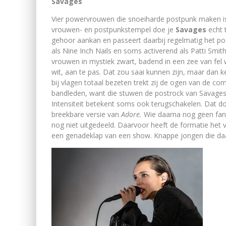
Savages
Vier powervrouwen die snoeiharde postpunk maken is
vrouwen- en postpunkstempel doe je
Savages
echt 
gehoor aankan en passeert daarbij regelmatig het p
als Nine Inch Nails en soms activerend als Patti Smit
vrouwen in mystiek zwart, badend in een zee van fel w
wit, aan te pas. Dat zou saai kunnen zijn, maar dan 
bij vlagen totaal bezeten trekt zij de ogen van de co
bandleden, want die stuwen de postrock van Savages b
Intensiteit betekent soms ook terugschakelen. Dat d
breekbare versie van
Adore.
Wie daarna nog geen fan 
nog niet uitgedeeld. Daarvoor heeft de formatie he
een genadeklap van een show. Knappe jongen die da