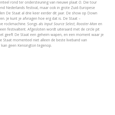
enteel rond ter ondersteuning van nieuwe plaat
O.
Die tour
end Nederlands festival, maar ook in grote Zuid-Europese
n De Staat al drie keer eerder dit jaar. De show op Down
en. Je kunt je afvragen hoe erg dat is. De Staat –
ieve rockmachine. Songs als
Input Source Select, Rooster-Man
en
en festivaltent. Afgesloten wordt uiteraard met de circle pit
het geeft De Staat een geheim wapen, en een moment waar je
De Staat momenteel niet alleen de beste liveband van
r kan geen Kensington tegenop.