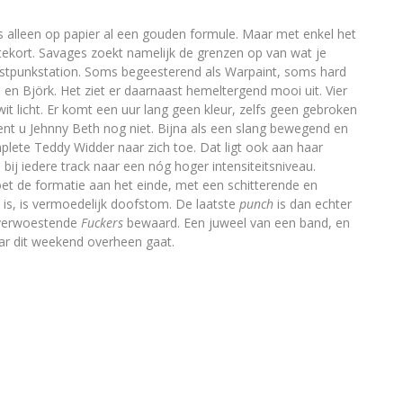
 alleen op papier al een gouden formule. Maar met enkel het
tekort. Savages zoekt namelijk de grenzen op van wat je
ostpunkstation. Soms begeesterend als Warpaint, soms hard
h en Björk. Het ziet er daarnaast hemeltergend mooi uit. Vier
it licht. Er komt een uur lang geen kleur, zelfs geen gebroken
kent u Jehnny Beth nog niet. Bijna als een slang bewegend en
mplete Teddy Widder naar zich toe. Dat ligt ook aan haar
ij iedere track naar een nóg hoger intensiteitsniveau.
oet de formatie aan het einde, met een schitterende en
is, is vermoedelijk doofstom. De laatste
punch
is dan echter
t verwoestende
Fuckers
bewaard. Een juweel van een band, en
ar dit weekend overheen gaat.