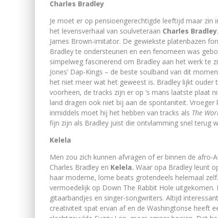
Charles Bradley
Je moet er op pensioengerechtigde leeftijd maar zin in
het levensverhaal van soulveteraan
Charles Bradley
James Brown-imitator. De gewiekste platenbazen for
Bradley te ondersteunen en een fenomeen was gebor
simpelweg fascinerend om Bradley aan het werk te zi
Jones’ Dap-Kings – de beste soulband van dit moment.
het niet meer wat het geweest is. Bradley lijkt oude
voorheen, de tracks zijn er op ’s mans laatste plaat
land dragen ook niet bij aan de spontaniteit. Vroeger
inmiddels moet hij het hebben van tracks als
The Worl
fijn zijn als Bradley juist die ontvlamming snel terug 
Kelela
Men zou zich kunnen afvragen of er binnen de afro
Charles Bradley en
Kelela.
Waar opa Bradley leunt o
haar moderne, lome beats grotendeels helemaal zelf
vermoedelijk op Down The Rabbit Hole uitgekomen. Da
gitaarbandjes en singer-songwriters. Altijd interessan
creativiteit spat ervan af en de Washingtonse heeft 