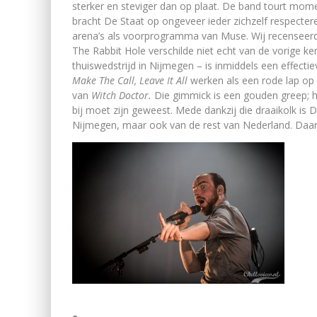
sterker en steviger dan op plaat. De band tourt mom
bracht De Staat op ongeveer ieder zichzelf respecter
arena’s als voorprogramma van Muse. Wij recenseerde
The Rabbit Hole verschilde niet echt van de vorige ker
thuiswedstrijd in Nijmegen – is inmiddels een effect
Make The Call, Leave It All
werken als een rode lap op e
van
Witch Doctor.
Die gimmick is een gouden greep; 
bij moet zijn geweest. Mede dankzij die draaikolk is 
Nijmegen, maar ook van de rest van Nederland. Daa