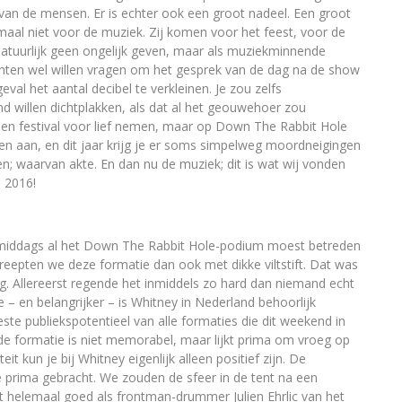
 van de mensen. Er is echter ook een groot nadeel. Een groot
aal niet voor de muziek. Zij komen voor het feest, voor de
 natuurlijk geen ongelijk geven, maar als muziekminnende
nten wel willen vragen om het gesprek van de dag na de show
eval het aantal decibel te verkleinen. Je zou zelfs
d willen dichtplakken, als dat al het geouwehoer zou
en festival voor lief nemen, maar op Down The Rabbit Hole
en aan, en dit jaar krijg je er soms simpelweg moordneigingen
; waarvan akte. En dan nu de muziek; dit is wat wij vonden
 2016!
 middags al het Down The Rabbit Hole-podium moest betreden
reepten we deze formatie dan ook met dikke viltstift. Dat was
g. Allereerst regende het inmiddels zo hard dan niemand echt
– en belangrijker – is Whitney in Nederland behoorlijk
te publiekspotentieel van alle formaties die dit weekend in
 de formatie is niet memorabel, maar lijkt prima om vroeg op
 kun je bij Whitney eigenlijk alleen positief zijn. De
e prima gebracht. We zouden de sfeer in de tent na een
t helemaal goed als frontman-drummer Julien Ehrlic van het