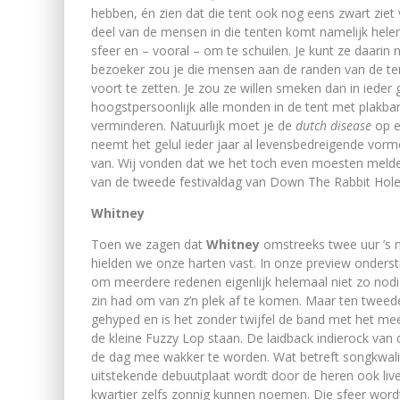
hebben, én zien dat die tent ook nog eens zwart ziet
deel van de mensen in die tenten komt namelijk helem
sfeer en – vooral – om te schuilen. Je kunt ze daarin
bezoeker zou je die mensen aan de randen van de te
voort te zetten. Je zou ze willen smeken dan in ieder g
hoogstpersoonlijk alle monden in de tent met plakban
verminderen. Natuurlijk moet je de
dutch disease
op e
neemt het gelul ieder jaar al levensbedreigende vorm
van. Wij vonden dat we het toch even moesten melden
van de tweede festivaldag van Down The Rabbit Hole
Whitney
Toen we zagen dat
Whitney
omstreeks twee uur ’s
hielden we onze harten vast. In onze preview onderst
om meerdere redenen eigenlijk helemaal niet zo nodi
zin had om van z’n plek af te komen. Maar ten tweede 
gehyped en is het zonder twijfel de band met het mees
de kleine Fuzzy Lop staan. De laidback indierock van
de dag mee wakker te worden. Wat betreft songkwaliteit
uitstekende debuutplaat wordt door de heren ook liv
kwartier zelfs zonnig kunnen noemen. Die sfeer word