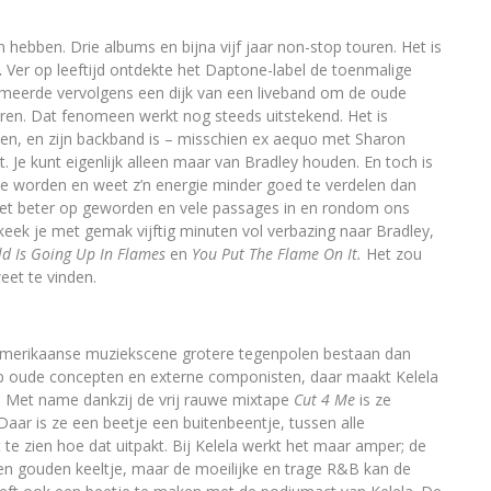
 hebben. Drie albums en bijna vijf jaar non-stop touren. Het is
.
Ver op leeftijd ontdekte het Daptone-label de toenmalige
meerde vervolgens een dijk van een liveband om de oude
en. Dat fenomeen werkt nog steeds uitstekend. Het is
en, en zijn backband is – misschien ex aequo met Sharon
 Je kunt eigenlijk alleen maar van Bradley houden. En toch is
r te worden en weet z’n energie minder goed te verdelen dan
 niet beter op geworden en vele passages in en rondom ons
 keek je met gemak vijftig minuten vol verbazing naar Bradley,
d Is Going Up In Flames
en
You Put The Flame On It.
Het zou
weet te vinden.
-Amerikaanse muziekscene grotere tegenpolen bestaan dan
p oude concepten en externe componisten, daar maakt Kelela
. Met name dankzij de vrij rauwe mixtape
Cut 4 Me
is ze
ar is ze een beetje een buitenbeentje, tussen alle
t te zien hoe dat uitpakt. Bij Kelela werkt het maar amper; de
een gouden keeltje, maar de moeilijke en trage R&B kan de