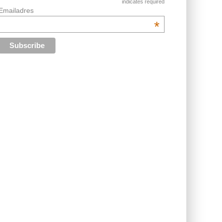
indicates required
Emailadres
*