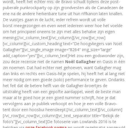
wordt, heeft het echter mis: de Bravo schudt tijdens deze post-
puberale punkrockparty op zijn grondvesten als de Canadezen de
ene na de andere herkenbare tune uit hun riffkanon laten knallen.
De vuistjes gaan in de lucht, ieder refrein wordt uit volle
borst meegezongen en even weet iedereen weer hoe het voelde
om het principieel oneens te zijn met alles behalve zijn eigen
mening.[/vc_column_text][/vc_column][/vc_row][vc_row]
[vc_column][vc_custom_heading text=”De hoogvliegers van Noël
Gallagher”][vc_single_image image=”8264″ img_size=”large”
add_caption=”yes”][vc_column_text]Het zou een godswonder zijn,
zou deze recensie niet de namen
No
ël Gallagher
en Oasis in één
zin noemen. Dat had echter niet gehoeven, want Gallagher mag
dan links en rechts een Oasis-hitje spelen, hij heeft het al lang niet
meer nodig om een goede (solo) performance te geven. Ondanks
het feit dat de betere helft van de Gallagher-broertjes de
uitstraling heeft van een gepofte aardappel, weet de beste man
maar al te goed hoe je een goed nummer schrijft, hoe je dat
vervolgens aan je publiek verkoopt en hoe je een volle Bravo-
tent door een hoosbui heensleept.[/vc_column_text][/vc_column]
[/vc_row][vc_row][vc_column][vc_text_separator title=”Bekijk de
foto’s”][vc_column_text]De fotoserie van Lowlands 2016 is te
bekijken via
onze facebook pagina
en wordt regelmatig aangevuld