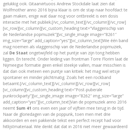
gelukkig ook. Gitaarvirtuoos Andrew Stockdale laat zien dat
Wolfmother anno 2016 bijna klaar is om de stap naar hoofdact te
gaan maken, enige wat daar nog voor ontbreekt is een dosis
interactie met het publiek.[/vc_column_text][/vc_column][/vc_row]
[vc_row][vc_column][vc_custom_heading text=”Vlaggenschip van
de Nederlandse popmuziek”][vc_single_image image=”8261″
img_size=”large” add_caption=”yes”][vc_column_text]Wie één band
mag noemen als vlaggenschip van de Nederlandse popmuziek,
zal
De Staat
ongetwijfeld op het puntje van zijn tong hebben
liggen. En terecht. Onder leiding van frontman Torre Florim laat de
Nijmeegse formatie geen enkel steekje vallen, maar misschien is
dat dan ook meteen een puntje van kritiek: het mag wel ietsje
spontaner en minder plichtmatig. Zoals het een rockband
betaamt.[/vc_column_text][/vc_column][/vc_row][vc_row]
[vc_column][vc_custom_heading text=”Post-puberale
punkrockparty”][vc_single_image image=”8262″ img_size=”large”
add_caption=”yes”][vc_column_text]Van de popmuziek anno 2016
neemt
Sum 41
ons even een jaar of vijftien mee terug in de tijd.
Naar de gloriedagen van de poppunk, toen men met drie
akkoorden en een pakkende tekst een perfect recept had voor
hitlijstmateriaal. Wie denkt dat dat in 2016 niet meer gewaardeerd