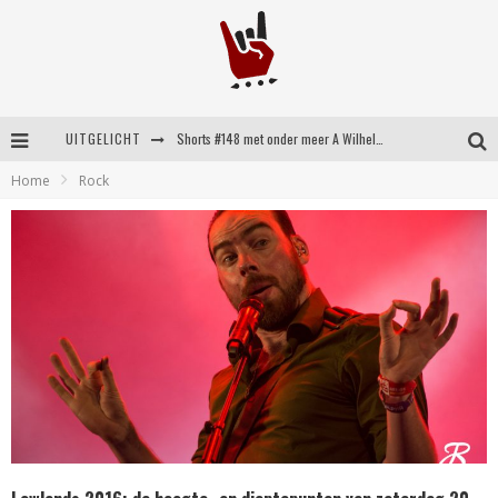
UITGELICHT
Shorts #148 met onder meer A Wilhelm Scream, Static Dress, Vovoid en Super Sometimes
Home
Rock
Emocore kopstukken van Koyo pakken alle ruimte op energieke ‘Barely Here’
Britse emorockers van Basement maken tweede comeback met het indrukwekkende ‘Wired’
Shorts #149 met onder meer No Cure, Eva Under Fire, The Hu en Sleeping With Sirens