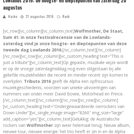
Lowlands 2016: de hoogte- en dieptepunten van zaterdag 20
augustus
Haiko
21 augustus 2016
Rock
[vc_row][vc_column][vc_column_text]
Wolfmother, De Staat,
Sum 41: in onze festivalrecensie van de Lowlands-
zaterdag vind je onze hoogte- en dieptepunten van deze
tweede dag Lowlands 2016.
[/vc_column_text][/vc_column]
[/vc_row][vc_row][vc_column][vc_custom_heading text=”This is
just a tribute”][vc_column_text]Op gepaste, muzikale wijze wordt
er op de vroege zaterdagmiddag nog even stilgestaan bij alle
geliefde muziekhelden die recent en minder recent zijn komen te
overlijden.
Tributo 2016
geeft de Alpha een opfriscursus
muziekgeschiedenis, voorzien van unieke uitvoeringen van
nummers van onder meer David Bowie, Motörhead en Prince.
[/vc_column_text][/vc_column][/vc_row][vc_row][vc_column]
[vc_custom_heading text=”Ondergewaardeerde oerrockers van
Down Under”][vc_single_image image=”8260″ img_size=”large”
add_caption=”yes”][vc_column_text]Gelukkig: de Australische
rockers van
Wolfmother
zijn weer helemaal terug. Nieuw album,
nieuwe tour, nieuwe energie: het trio heeft er zin in en de Alpha