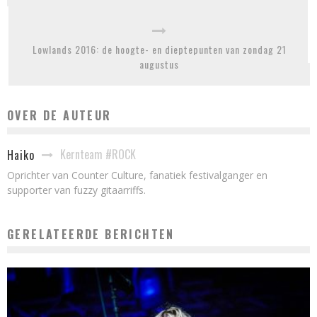
Lowlands 2016: de hoogte- en dieptepunten van zondag 21
augustus
OVER DE AUTEUR
Kernteam #ROCK
Haiko
Oprichter van Counter Culture, fanatiek festivalganger en
supporter van fuzzy gitaarriffs.
GERELATEERDE BERICHTEN