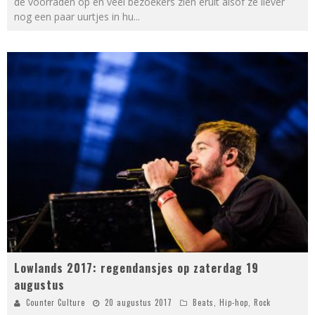
de voorraden op en veel bezoekers zien eruit alsof ze liever
nog een paar uurtjes in hu
...
Lowlands 2017: regendansjes op zaterdag 19
augustus
Counter Culture
20 augustus 2017
Beats
,
Hip-hop
,
Rock