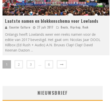
Laatste namen en blokkenschema voor Lowlands
Counter Culture
27 juli 2017
Beats
,
Hip-hop
,
Rock
Onlangs heeft Lowlands weer een reeks namen voor de
editie van 2017 bevestigd. Het gaat om: Nicolas Jaar DOOL
Killbox (Ed Rush + Audio) A.N. Bruxas Clap! Clap! David
Keenan Dazion
...
1
2
3
…
6
NIEUWSBRIEF