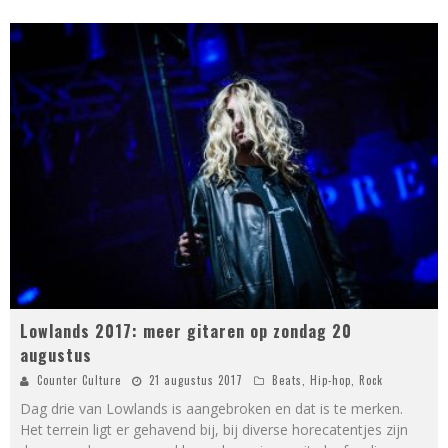
Lowlands 2017: meer gitaren op zondag 20
augustus
Counter Culture
21 augustus 2017
Beats
,
Hip-hop
,
Rock
Dag drie van Lowlands is aangebroken en dat is te merken.
Het terrein ligt er gehavend bij, bij diverse horecatentjes zijn