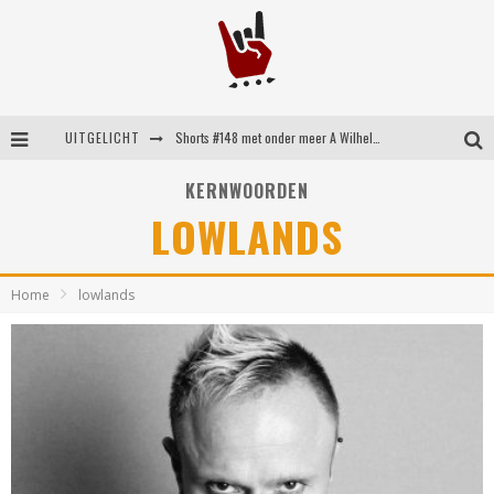
UITGELICHT
Shorts #148 met onder meer A Wilhelm Scream, Static Dress, Vovoid en Super Sometimes
Emocore kopstukken van Koyo pakken alle ruimte op energieke ‘Barely Here’
KERNWOORDEN
LOWLANDS
Britse emorockers van Basement maken tweede comeback met het indrukwekkende ‘Wired’
Shorts #149 met onder meer No Cure, Eva Under Fire, The Hu en Sleeping With Sirens
Home
lowlands