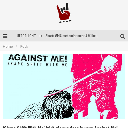
UITGELICHT
Shorts #148 met onder meer A Wilhelm Scream, Static Dress, Vovoid en Super Sometimes
Home
Rock
Emocore kopstukken van Koyo pakken alle ruimte op energieke ‘Barely Here’
Britse emorockers van Basement maken tweede comeback met het indrukwekkende ‘Wired’
Shorts #149 met onder meer No Cure, Eva Under Fire, The Hu en Sleeping With Sirens