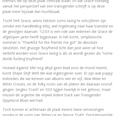
thema’s die op deze plaat centraal staan. En dat Grace toevallig
vanuit het perspectief van een transgender schrijft is op deze
plaat meer bijzaak dan hoofdzaak.
Tocht hint Grace, wiens teksten soms lastig te ontcijferen zijn
zonder een handleiding erbij, wel regelmatig naar haar transitie en
de gevolgen daarvan. ‘12:03’ is een ode aan iedereen die Grace de
afgelopen jaren heeft bijgestaan. In het korte, simplistische
nummer is “Thankful for the friends I’ve got” de absolute
sleutelzin. Het gruizige ‘Boyfriend’ licht dan juist weer uit hoe
verliefd worden voor Grace lastig is als ze wordt gezien als “some
dumb fucking boyfriend”.
Hoewel Against Me! nog altijd geen blad voor de mond neemt,
komt
Shape Shift With Me
wat ingetogener over. Er zijn wat poppy
invloeden die we kennen van albums vier en vijf,
New Wave
en
White Crosses
, en de folky roots van de platen die daaraan vooraf
gingen. Singles ‘Crash’ en ‘333’ liggen heerlijk in het gehoor, maar
missen de urgentie die vrijwel iedere track van
Transgender
Dysphoria Blues
wel had.
Toch komen er achteraan de plaat ineens twee verrassingen
voorbij in de vorm van ‘Rebecca’ en ‘Norse Truth’. Eerstgenoemde