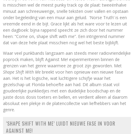
is misschien wel de meest punky track op de plaat: tweeënhalve
minuut aan schreeuwerige, snelle teksten over vallen en opstaan
onder begeleiding van een muur aan geluid. ‘Norse Truth’ is een
vreemde eend in de bijt. Grace lijkt als het ware voor te lezen uit
een dagboek: bijna rappend speecht ze zich door het nummer
heen: “Come on, shape shift with me”. Een intrigerend nummer
dat van deze hele plaat misschien nog wel het beste bijblijft.
Waar veel punkbands langzaam aan steeds meer radiovriendelijke
poprock maken, blijft Against Me! experimenteren binnen de
grenzen van het genre waarmee ze groot zijn geworden. Met
Shape Shift With Me
breekt voor hen opnieuw een nieuwe fase
aan. Het is het logische, wat luchtigere schijfje waar het
gezelschap uit Florida behoefte aan had. Dit album staat vol
goudeerlijke punkliedjes met een duidelijke boodschap en de
juiste dosis dosis toeters en bellen, en verdient alleen al daarom
absoluut een plekje in de platencollectie van liefhebbers van het
genre.
‘SHAPE SHIFT WITH ME’ LUIDT NIEUWE FASE IN VOOR
AGAINST ME!