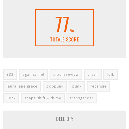
77
%
TOTALE SCORE
333
against me!
album review
crash
folk
laura jane grace
poppunk
punk
recensie
Rock
shape shift with me
transgender
DEEL OP: