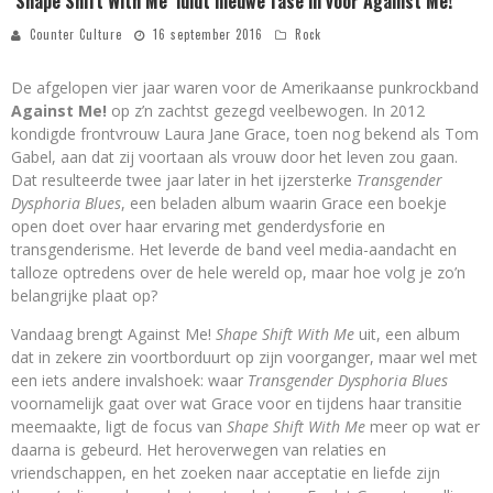
‘Shape Shift With Me’ luidt nieuwe fase in voor Against Me!
Counter Culture
16 september 2016
Rock
De afgelopen vier jaar waren voor de Amerikaanse punkrockband
Against Me!
op z’n zachtst gezegd veelbewogen. In 2012
kondigde frontvrouw Laura Jane Grace, toen nog bekend als Tom
Gabel, aan dat zij voortaan als vrouw door het leven zou gaan.
Dat resulteerde twee jaar later in het ijzersterke
Transgender
Dysphoria Blues
, een beladen album waarin Grace een boekje
open doet over haar ervaring met genderdysforie en
transgenderisme. Het leverde de band veel media-aandacht en
talloze optredens over de hele wereld op, maar hoe volg je zo’n
belangrijke plaat op?
Vandaag brengt Against Me!
Shape Shift With Me
uit, een album
dat in zekere zin voortborduurt op zijn voorganger, maar wel met
een iets andere invalshoek: waar
Transgender Dysphoria Blues
voornamelijk gaat over wat Grace voor en tijdens haar transitie
meemaakte, ligt de focus van
Shape Shift With Me
meer op wat er
daarna is gebeurd. Het heroverwegen van relaties en
vriendschappen, en het zoeken naar acceptatie en liefde zijn