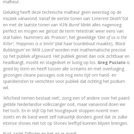
malheur.
Gelukkig heeft deze technische malheur geen weerslag op de
muziek vanavond. Vanaf de eerste tonen van
‘Limerent Death’
tot
en met de laatste tonen van
‘43% Burnt’
klinkt alles nagenoeg
perfect en mogen we gerust de term ‘retestrak’ weer eens van
stal halen. Nummers als
‘Prancer’
, het geweldige
‘One of us is the
Killer’
,
‘Happines is a Smile’
(dat haar tourdebuut maakte),
‘Black
Bubblegum’
en ‘
Milk Lizard’
worden met mathematische precisie
op het publiek afgevuurd. Het publiek geniet dan ook zichtbaar en
headbangt, mosht en stagedivet er lustig op los.
Greg Puciato
is
goed bij stem en heeft tussen alle screams en met overtuiging
gezongen cleane passages ook nog eens tijd om hand- en
spandiensten te verrichten voor publiek dat richting het podium
wil.
‘Afscheid nemen bestaat niet’, zong een of andere over het paard
getilde Nederlandse volkszanger ooit, maar vanavond doen we
het toch. En in stijl! Op het hoogtepunt stoppen noemt men
zoiets en de band weet zelf natuurlijk donders goed dat ze zulke
intense shows niet tot op Stones leeftijd kunnen blijven brengen.
Rust zacht Dillinger en het ga je goed!