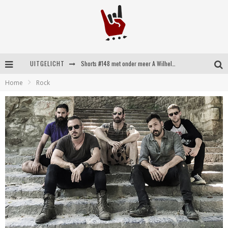
UITGELICHT
Shorts #148 met onder meer A Wilhelm Scream, Static Dress, Vovoid en Super Sometimes
Home
Rock
Emocore kopstukken van Koyo pakken alle ruimte op energieke ‘Barely Here’
Britse emorockers van Basement maken tweede comeback met het indrukwekkende ‘Wired’
Shorts #149 met onder meer No Cure, Eva Under Fire, The Hu en Sleeping With Sirens