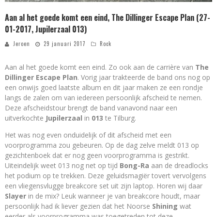
Aan al het goede komt een eind, The Dillinger Escape Plan (27-
01-2017, Jupilerzaal 013)
Jeroen
29 januari 2017
Rock
Aan al het goede komt een eind. Zo ook aan de carrière van
The
Dillinger Escape Plan
. Vorig jaar trakteerde de band ons nog op
een onwijs goed laatste album en dit jaar maken ze een rondje
langs de zalen om van iedereen persoonlijk afscheid te nemen.
Deze afscheidstour brengt de band vanavond naar een
uitverkochte
Jupilerzaal
in
013
te Tilburg.
Het was nog even onduidelijk of dit afscheid met een
voorprogramma zou gebeuren. Op de dag zelve meldt 013 op
gezichtenboek dat er nog geen voorprogramma is gestrikt.
Uiteindelijk weet 013 nog net op tijd
Bong-Ra
aan de dreadlocks
het podium op te trekken. Deze geluidsmagiër tovert vervolgens
een vliegensvlugge breakcore set uit zijn laptop. Horen wij daar
Slayer
in de mix? Leuk wanneer je van breakcore houdt, maar
persoonlijk had ik liever gezien dat het Noorse
Shining
wat
eerder als voorprogramma was toegetreden tot deze