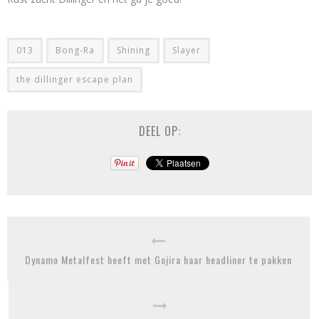
013
Bong-Ra
Shining
Slayer
the dillinger escape plan
DEEL OP:
Dynamo Metalfest heeft met Gojira haar headliner te pakken