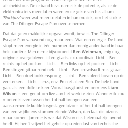
afscheidstour. Deze band bezit namelijk de potentie, als ze de
elektronica iets meer laten varen en de gekte van het album
‘Blackjazz’
weer wat meer toelaten in hun muziek, om het stokje
van The Dillinger Escape Plan over te nemen.
Dat dat geen makkelijke opgave wordt, bewijst The Dillinger
Escape Plan vanavond nog maar eens. Wat een energie! De band
stopt meer energie in één nummer dan menig ander band in haar
hele carrière. Men neme bijvoorbeeld
Ben Weinman
, enig nog
origineel overgebleven lid en gitarist extraordinair. Licht – Ben
rechts op het podium – Licht – Ben links op het podium – Licht –
Ben slingert gitaar rond nek – Licht – Ben crowdsurft met gitaar –
Licht – Ben doet bokkensprong – Licht – Ben soleert boven op de
versterkers – Licht – enz., enz. En niet alleen Ben. De hele band
gaat als een dolle te keer. Vooral basgitarist en oermens
Liam
Wilson
is een genot om live aan het werk te zien. Wanneer ik zou
moeten kiezen tussen het tot halt brengen van een
aanstormende kudde losgeslagen bizons of het tot halt brengen
van een wijdbeens stampvoetende Wilson, dan laat die bizons
maar komen. Jammer is wel dat Wilson niet helemaal zijn avond
heeft. Hij heeft vrijwel het gehele optreden last van technische