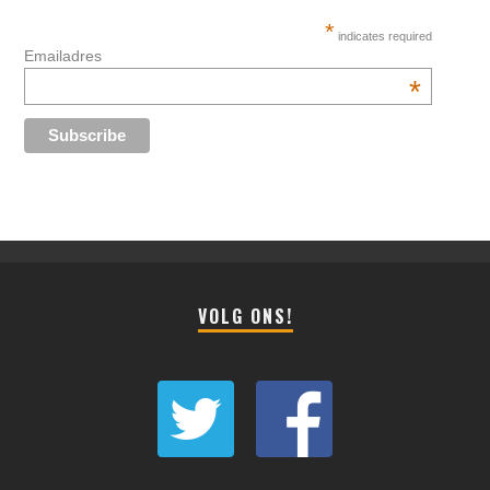
*
indicates required
Emailadres
*
VOLG ONS!