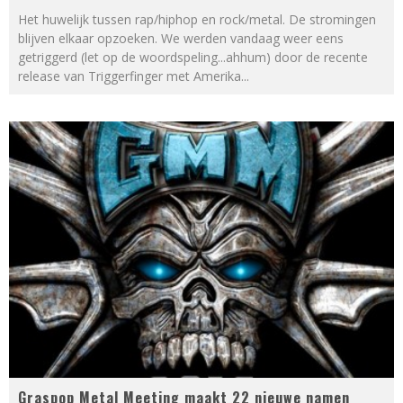
Het huwelijk tussen rap/hiphop en rock/metal. De stromingen
blijven elkaar opzoeken. We werden vandaag weer eens
getriggerd (let op de woordspeling...ahhum) door de recente
release van Triggerfinger met Amerika
...
Graspop Metal Meeting maakt 22 nieuwe namen