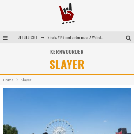
UITGELICHT
Shorts #148 met onder meer A Wilhelm Scream, Static Dress, Vovoid en Super Sometimes
Emocore kopstukken van Koyo pakken alle ruimte op energieke ‘Barely Here’
KERNWOORDEN
SLAYER
Britse emorockers van Basement maken tweede comeback met het indrukwekkende ‘Wired’
Shorts #149 met onder meer No Cure, Eva Under Fire, The Hu en Sleeping With Sirens
Home
Slayer