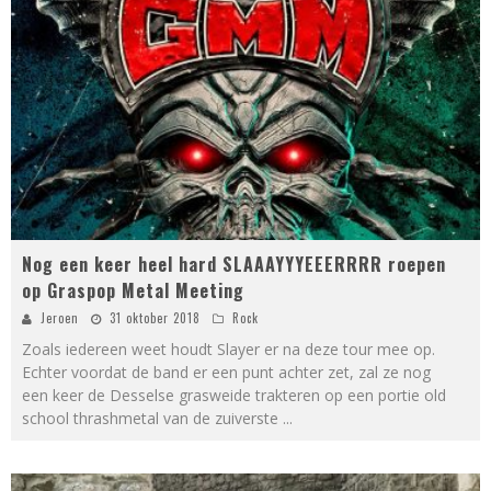
Nog een keer heel hard SLAAAYYYEEERRRR roepen
op Graspop Metal Meeting
Jeroen
31 oktober 2018
Rock
Zoals iedereen weet houdt Slayer er na deze tour mee op.
Echter voordat de band er een punt achter zet, zal ze nog
een keer de Desselse grasweide trakteren op een portie old
school thrashmetal van de zuiverste
...