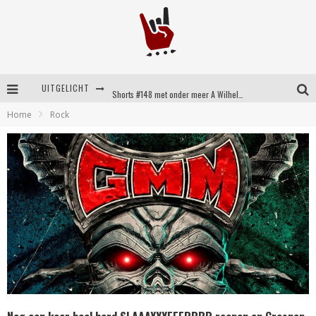
UITGELICHT
Shorts #148 met onder meer A Wilhelm Scream, Static Dress, Vovoid en Super Sometimes
Home
Rock
Emocore kopstukken van Koyo pakken alle ruimte op energieke ‘Barely Here’
Britse emorockers van Basement maken tweede comeback met het indrukwekkende ‘Wired’
Shorts #149 met onder meer No Cure, Eva Under Fire, The Hu en Sleeping With Sirens