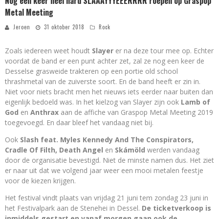
Nog een keer heel hard SLAAAYYYEEERRRR roepen op Graspop
Metal Meeting
Jeroen
31 oktober 2018
Rock
Zoals iedereen weet houdt
Slayer
er na deze tour mee op. Echter
voordat de band er een punt achter zet, zal ze nog een keer de
Desselse grasweide trakteren op een portie old school
thrashmetal van de zuiverste soort. En de band heeft er zin in.
Niet voor niets bracht men het nieuws iets eerder naar buiten dan
eigenlijk bedoeld was. In het kielzog van Slayer zijn ook
Lamb of
God
en
Anthrax
aan de affiche van Graspop Metal Meeting 2019
toegevoegd. En daar bleef het vandaag niet bij.
Ook
Slash feat. Myles Kennedy And The Conspirators,
Cradle Of Filth, Death Angel
en
Skámöld
werden vandaag
door de organisatie bevestigd. Niet de minste namen dus. Het ziet
er naar uit dat we volgend jaar weer een mooi metalen feestje
voor de kiezen krijgen.
Het festival vindt plaats van vrijdag 21 juni tem zondag 23 juni in
het Festivalpark aan de Stenehei in Dessel.
De ticketverkoop is
inmiddels gestart en vanaf morgen gaan ook de