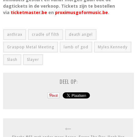
dagtickets in de verkoop. Tickets zijn te bestellen
via
ticketmaster.be
en
proximusgoformusic.be
.
anthrax
cradle of filth
death angel
Graspop Metal Meeting
lamb of god
Myles Kennedy
Slash
Slayer
DEEL OP:
Shorts #61 met onder meer Azusa, Saves The Day, Hank Von