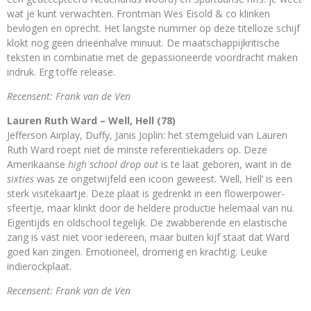
wat je kunt verwachten. Frontman Wes Eisold & co klinken
bevlogen en oprecht. Het langste nummer op deze titelloze schijf
klokt nog geen drieënhalve minuut. De maatschappijkritische
teksten in combinatie met de gepassioneerde voordracht maken
indruk. Erg toffe release.
Recensent: Frank van de Ven
Lauren Ruth Ward – Well, Hell (78)
Jefferson Airplay, Duffy, Janis Joplin: het stemgeluid van Lauren
Ruth Ward roept niet de minste referentiekaders op. Deze
Amerikaanse
high school drop out
is te laat geboren, want in de
sixties
was ze ongetwijfeld een icoon geweest. ‘Well, Hell’ is een
sterk visitekaartje. Deze plaat is gedrenkt in een flowerpower-
sfeertje, maar klinkt door de heldere productie helemaal van nu.
Eigentijds en oldschool tegelijk. De zwabberende en elastische
zang is vast niet voor iedereen, maar buiten kijf staat dat Ward
goed kan zingen. Emotioneel, dromerig en krachtig. Leuke
indierockplaat.
Recensent: Frank van de Ven