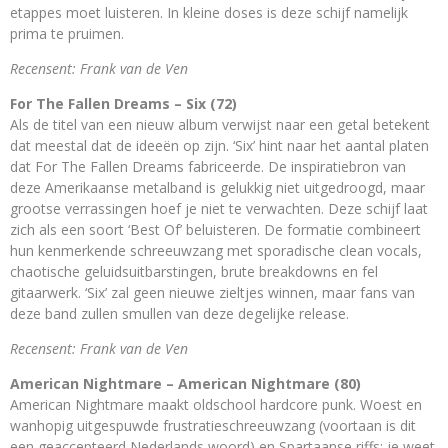
etappes moet luisteren. In kleine doses is deze schijf namelijk
prima te pruimen.
Recensent: Frank van de Ven
For The Fallen Dreams – Six (72)
Als de titel van een nieuw album verwijst naar een getal betekent
dat meestal dat de ideeën op zijn. ‘Six’ hint naar het aantal platen
dat For The Fallen Dreams fabriceerde. De inspiratiebron van
deze Amerikaanse metalband is gelukkig niet uitgedroogd, maar
grootse verrassingen hoef je niet te verwachten. Deze schijf laat
zich als een soort ‘Best Of’ beluisteren. De formatie combineert
hun kenmerkende schreeuwzang met sporadische clean vocals,
chaotische geluidsuitbarstingen, brute breakdowns en fel
gitaarwerk. ‘Six’ zal geen nieuwe zieltjes winnen, maar fans van
deze band zullen smullen van deze degelijke release.
Recensent: Frank van de Ven
American Nightmare – American Nightmare (80)
American Nightmare maakt oldschool hardcore punk. Woest en
wanhopig uitgespuwde frustratieschreeuwzang (voortaan is dit
een geaccepteerd Nederlands woord) en Spartaanse riffs: je weet