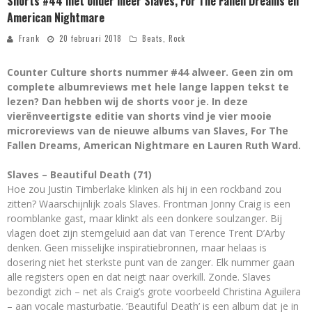
Shorts #44 met onder meer Slaves, For The Fallen Dreams en
American Nightmare
Frank
20 februari 2018
Beats
,
Rock
Counter Culture shorts nummer #44 alweer. Geen zin om
complete albumreviews met hele lange lappen tekst te
lezen? Dan hebben wij de shorts voor je. In deze
vierënveertigste editie van shorts vind je vier mooie
microreviews van de nieuwe albums van Slaves, For The
Fallen Dreams, American Nightmare en Lauren Ruth Ward.
Slaves – Beautiful Death (71)
Hoe zou Justin Timberlake klinken als hij in een rockband zou
zitten? Waarschijnlijk zoals Slaves. Frontman Jonny Craig is een
roomblanke gast, maar klinkt als een donkere soulzanger. Bij
vlagen doet zijn stemgeluid aan dat van Terence Trent D’Arby
denken. Geen misselijke inspiratiebronnen, maar helaas is
dosering niet het sterkste punt van de zanger. Elk nummer gaan
alle registers open en dat neigt naar overkill. Zonde. Slaves
bezondigt zich – net als Craig’s grote voorbeeld Christina Aguilera
– aan vocale masturbatie. ‘Beautiful Death’ is een album dat je in