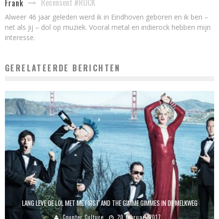
Recensent #ROCK
Frank
Alweer 46 jaar geleden werd ik in Eindhoven geboren en ik ben –
net als jij – dol op muziek. Vooral metal en indierock hebben mijn
interesse.
GERELATEERDE BERICHTEN
LANG LEVE DE LOL MET ME FIRST AND THE GIMME GIMMES IN DE MELKWEG
Counter Culture
20 februari 2017