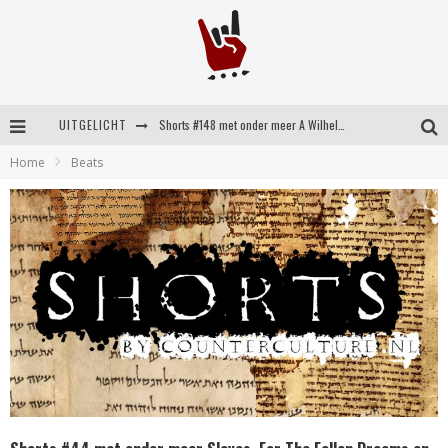
UITGELICHT
Shorts #148 met onder meer A Wilhelm Scream, Static Dress, Vovoid en Super Sometimes
Home
Beats
Emocore kopstukken van Koyo pakken alle ruimte op energieke ‘Barely Here’
Britse emorockers van Basement maken tweede comeback met het indrukwekkende ‘Wired’
Shorts #149 met onder meer No Cure, Eva Under Fire, The Hu en Sleeping With Sirens