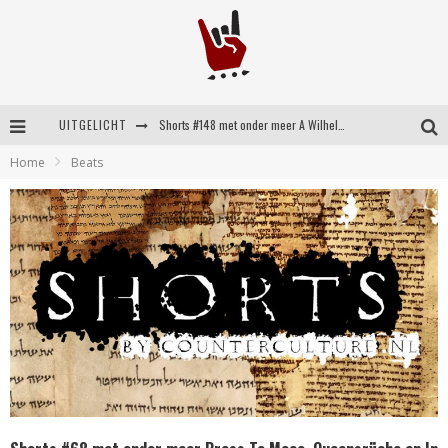
UITGELICHT
Shorts #148 met onder meer A Wilhelm Scream, Static Dress, Vovoid en Super Sometimes
Home
Beats
Emocore kopstukken van Koyo pakken alle ruimte op energieke ‘Barely Here’
Britse emorockers van Basement maken tweede comeback met het indrukwekkende ‘Wired’
Shorts #149 met onder meer No Cure, Eva Under Fire, The Hu en Sleeping With Sirens