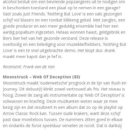
alcohol besluit om een bevriende popzangeres uit te nodigen om
in beschonken toestand een plaat op te nemen in een garage?
Vast zoals Just Friends. ‘Nothing But Love’ is een vals gezongen
schijf vol blazers en een ronduit blikkerig geluid. Met zangles, een
goede producer en een meer geduldig ensemble had hier een
aardig popalbum ingezeten. Helaas wonnen haast, geldgebrek en
liters bier het van het gezonde verstand. Deze release is
overbodig en een belediging voor muziekliefhebbers. ‘Nothing But
Love’ is een te snel uitgebrachte demo. Het klopt dus: drank
maakt meer kapot dan je lief is.
Recensent: Frank van de Ven
Moonstruck – Web Of Deception (83)
Moonstruck maakt ‘ouderwetsche’ progrock in de lijn van Rush en
Journey. Dit debuut(!) klinkt zowel vertrouwd als fris. Het niveau is
hoog. Zowel de zang als instrumentatie op ‘Web Of Deception’ is
volwassen en krachtig. Deze muzikanten weten waar ze mee
bezig zijn en dat resulteert in een album dat zo op de playlist op
Arrow Classic Rock kan. Tussen oude krakers, want deze schijf
past daar moeiteloos tussen. De nummers zitten goed in elkaar
en ondanks de forse speelduur vervelen ze nooit. Dat is dankzij