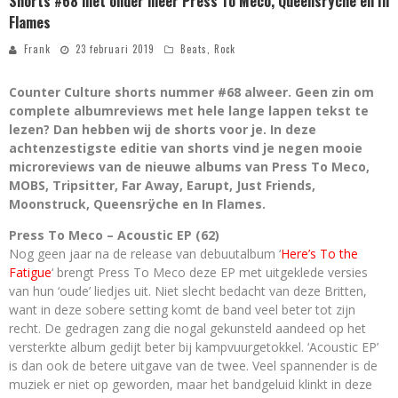
Shorts #68 met onder meer Press To Meco, Queensrÿche en In
Flames
Frank
23 februari 2019
Beats
,
Rock
Counter Culture shorts nummer #68 alweer. Geen zin om
complete albumreviews met hele lange lappen tekst te
lezen? Dan hebben wij de shorts voor je. In deze
achtenzestigste editie van shorts vind je negen mooie
microreviews van de nieuwe albums van Press To Meco,
MOBS, Tripsitter, Far Away, Earupt, Just Friends,
Moonstruck, Queensrÿche en In Flames.
Press To Meco – Acoustic EP (62)
Nog geen jaar na de release van debuutalbum ‘
Here’s To the
Fatigue
‘ brengt Press To Meco deze EP met uitgeklede versies
van hun ‘oude’ liedjes uit. Niet slecht bedacht van deze Britten,
want in deze sobere setting komt de band veel beter tot zijn
recht. De gedragen zang die nogal gekunsteld aandeed op het
versterkte album gedijt beter bij kampvuurgetokkel. ‘Acoustic EP’
is dan ook de betere uitgave van de twee. Veel spannender is de
muziek er niet op geworden, maar het bandgeluid klinkt in deze