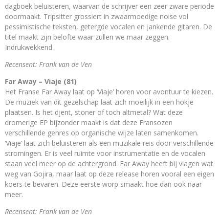
dagboek beluisteren, waarvan de schrijver een zeer zware periode
doormaakt. Tripsitter grossiert in zwaarmoedige noise vol
pessimistische teksten, getergde vocalen en jankende gitaren. De
titel maakt zijn belofte waar zullen we maar zeggen.
Indrukwekkend.
Recensent: Frank van de Ven
Far Away – Viaje (81)
Het Franse Far Away laat op ‘Viaje’ horen voor avontuur te kiezen.
De muziek van dit gezelschap laat zich moeilijk in een hokje
plaatsen. Is het djent, stoner of toch altmetal? Wat deze
dromerige EP bijzonder maakt is dat deze Fransozen
verschillende genres op organische wijze laten samenkomen.
‘Viaje’ laat zich beluisteren als een muzikale reis door verschillende
stromingen. Er is veel ruimte voor instrumentatie en de vocalen
staan veel meer op de achtergrond. Far Away heeft bij vlagen wat
weg van Gojira, maar laat op deze release horen vooral een eigen
koers te bevaren. Deze eerste worp smaakt hoe dan ook naar
meer.
Recensent: Frank van de Ven