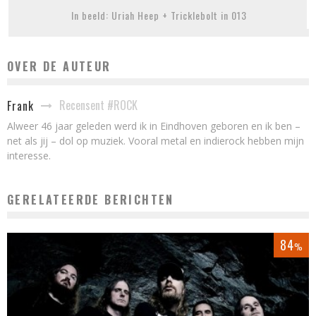
In beeld: Uriah Heep + Tricklebolt in 013
OVER DE AUTEUR
Recensent #ROCK
Frank
Alweer 46 jaar geleden werd ik in Eindhoven geboren en ik ben –
net als jij – dol op muziek. Vooral metal en indierock hebben mijn
interesse.
GERELATEERDE BERICHTEN
84
%