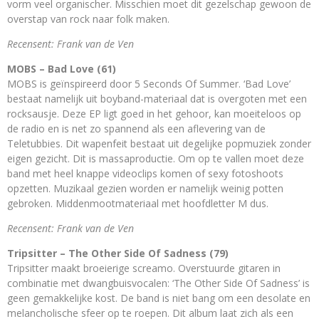
vorm veel organischer. Misschien moet dit gezelschap gewoon de
overstap van rock naar folk maken.
Recensent: Frank van de Ven
MOBS – Bad Love (61)
MOBS is geïnspireerd door 5 Seconds Of Summer. ‘Bad Love’
bestaat namelijk uit boyband-materiaal dat is overgoten met een
rocksausje. Deze EP ligt goed in het gehoor, kan moeiteloos op
de radio en is net zo spannend als een aflevering van de
Teletubbies. Dit wapenfeit bestaat uit degelijke popmuziek zonder
eigen gezicht. Dit is massaproductie. Om op te vallen moet deze
band met heel knappe videoclips komen of sexy fotoshoots
opzetten. Muzikaal gezien worden er namelijk weinig potten
gebroken. Middenmootmateriaal met hoofdletter M dus.
Recensent: Frank van de Ven
Tripsitter – The Other Side Of Sadness (79)
Tripsitter maakt broeierige screamo. Overstuurde gitaren in
combinatie met dwangbuisvocalen: ‘The Other Side Of Sadness’ is
geen gemakkelijke kost. De band is niet bang om een desolate en
melancholische sfeer op te roepen. Dit album laat zich als een