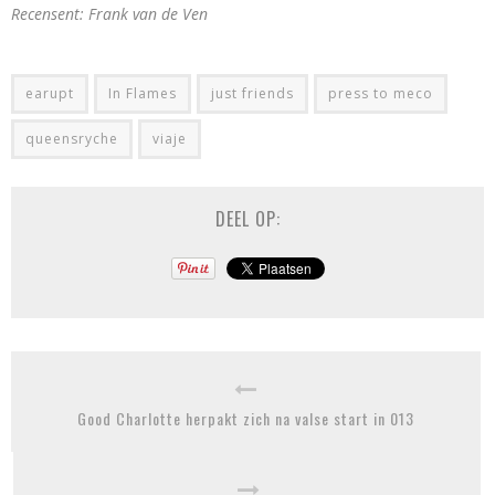
Recensent: Frank van de Ven
earupt
In Flames
just friends
press to meco
queensryche
viaje
DEEL OP:
Good Charlotte herpakt zich na valse start in 013