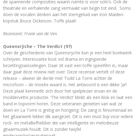
de spannende composities waarin ruimte is voor solo’s. Ook de
theatrale en verhalende zang vermaakt van begin tot eind. Soms
doen de vocalen denken aan het stemgeluid van Iron Maiden-
kopstuk Bruce Dickinson. Toffe plaat!
Recensent: Frank van de Ven
Queensrÿche – The Verdic
t (97)
Over de geschiedenis van Queensrÿche kun je een heel boekwerk
schrijven. Interessante kost vol drama en ingrijpende
bezettingswisselingen. Daar zit vast een toffe speelfilm in, maar
daar gaat deze review niet over. Deze recensie vertelt of deze
release – alweer de derde met Todd La Torre achter de
microfoon – de moeite waard is. Het antwoord is een dikke ‘Ja’!
Deze plaat kenmerkt zich door het spelplezier ervan en de
moddervette productie. ‘The Verdict’ klinkt als een klok en laat een
band in topvorm horen. Deze veteranen genieten van wat ze
doen en La Torre is gretig en hongerig. De zang is fenomenaal en
het gitaarwerk lekker dik aangezet. Dit is een
must buy
voor iedere
rock- en metalliefhebber die van intelligente en melodieuze
gitaarmuziek houdt. Dit is zonder twijfel
eindejaarslijstjesmateriaal!