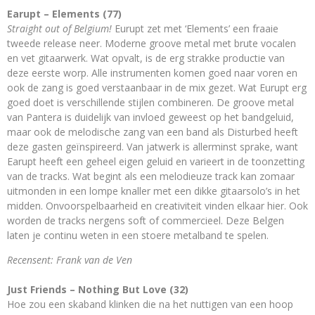
Earupt – Elements (77)
Straight out of Belgium!
Eurupt zet met ‘Elements’ een fraaie
tweede release neer. Moderne groove metal met brute vocalen
en vet gitaarwerk. Wat opvalt, is de erg strakke productie van
deze eerste worp. Alle instrumenten komen goed naar voren en
ook de zang is goed verstaanbaar in de mix gezet. Wat Eurupt erg
goed doet is verschillende stijlen combineren. De groove metal
van Pantera is duidelijk van invloed geweest op het bandgeluid,
maar ook de melodische zang van een band als Disturbed heeft
deze gasten geïnspireerd. Van jatwerk is allerminst sprake, want
Earupt heeft een geheel eigen geluid en varieert in de toonzetting
van de tracks. Wat begint als een melodieuze track kan zomaar
uitmonden in een lompe knaller met een dikke gitaarsolo’s in het
midden. Onvoorspelbaarheid en creativiteit vinden elkaar hier. Ook
worden de tracks nergens soft of commercieel. Deze Belgen
laten je continu weten in een stoere metalband te spelen.
Recensent: Frank van de Ven
Just Friends – Nothing But Love (32)
Hoe zou een skaband klinken die na het nuttigen van een hoop