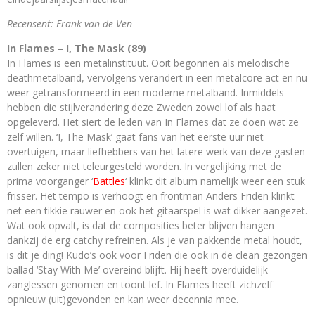
Recensent: Frank van de Ven
In Flames – I, The Mask (89)
In Flames is een metalinstituut. Ooit begonnen als melodische
deathmetalband, vervolgens verandert in een metalcore act en nu
weer getransformeerd in een moderne metalband. Inmiddels
hebben die stijlverandering deze Zweden zowel lof als haat
opgeleverd. Het siert de leden van In Flames dat ze doen wat ze
zelf willen. ‘I, The Mask’ gaat fans van het eerste uur niet
overtuigen, maar liefhebbers van het latere werk van deze gasten
zullen zeker niet teleurgesteld worden. In vergelijking met de
prima voorganger ‘
Battles
‘ klinkt dit album namelijk weer een stuk
frisser. Het tempo is verhoogt en frontman Anders Friden klinkt
net een tikkie rauwer en ook het gitaarspel is wat dikker aangezet.
Wat ook opvalt, is dat de composities beter blijven hangen
dankzij de erg catchy refreinen. Als je van pakkende metal houdt,
is dit je ding! Kudo’s ook voor Friden die ook in de clean gezongen
ballad ‘Stay With Me’ overeind blijft. Hij heeft overduidelijk
zanglessen genomen en toont lef. In Flames heeft zichzelf
opnieuw (uit)gevonden en kan weer decennia mee.