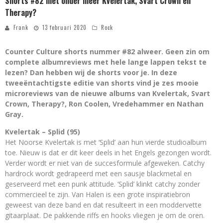
Shorts #82 met onder meer Kvelertak, Svart Crown en
Therapy?
Frank
13 februari 2020
Rock
Counter Culture shorts nummer #82 alweer. Geen zin om
complete albumreviews met hele lange lappen tekst te
lezen? Dan hebben wij de shorts voor je. In deze
tweeëntachtigste editie van shorts vind je zes mooie
microreviews van de nieuwe albums van Kvelertak, Svart
Crown, Therapy?, Ron Coolen, Vredehammer en Nathan
Gray.
Kvelertak – Splid (95)
Het Noorse Kvelertak is met ‘Splid’ aan hun vierde studioalbum
toe. Nieuw is dat er dit keer deels in het Engels gezongen wordt.
Verder wordt er niet van de succesformule afgeweken. Catchy
hardrock wordt gedrapeerd met een sausje blackmetal en
geserveerd met een punk attitude. ‘Splid’ klinkt catchy zonder
commercieel te zijn. Van Halen is een grote inspiratiebron
geweest van deze band en dat resulteert in een moddervette
gitaarplaat. De pakkende riffs en hooks vliegen je om de oren.