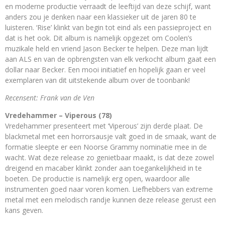
en moderne productie verraadt de leeftijd van deze schijf, want
anders zou je denken naar een klassieker uit de jaren 80 te
luisteren. ‘Rise’ klinkt van begin tot eind als een passieproject en
dat is het ook. Dit album is namelijk opgezet om Coolen’s
muzikale held en vriend Jason Becker te helpen. Deze man lijdt
aan ALS en van de opbrengsten van elk verkocht album gaat een
dollar naar Becker. Een mooi initiatief en hopelijk gaan er veel
exemplaren van dit uitstekende album over de toonbank!
Recensent: Frank van de Ven
Vredehammer – Viperous (78)
Vredehammer presenteert met ‘Viperous’ zijn derde plaat. De
blackmetal met een horrorsausje valt goed in de smaak, want de
formatie sleepte er een Noorse Grammy nominatie mee in de
wacht. Wat deze release zo genietbaar maakt, is dat deze zowel
dreigend en macaber klinkt zonder aan toegankelijkheid in te
boeten. De productie is namelijk erg open, waardoor alle
instrumenten goed naar voren komen. Liefhebbers van extreme
metal met een melodisch randje kunnen deze release gerust een
kans geven.