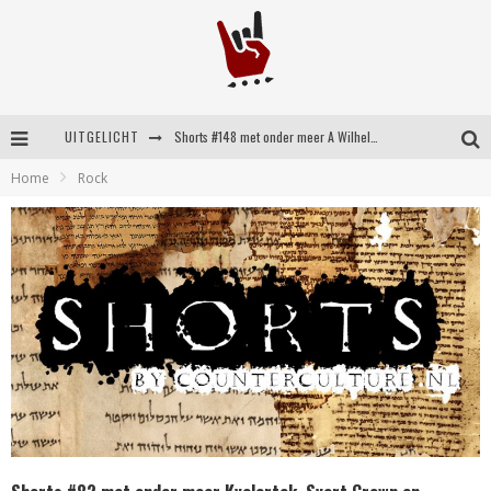
UITGELICHT
Shorts #148 met onder meer A Wilhelm Scream, Static Dress, Vovoid en Super Sometimes
Home
Rock
Emocore kopstukken van Koyo pakken alle ruimte op energieke ‘Barely Here’
Britse emorockers van Basement maken tweede comeback met het indrukwekkende ‘Wired’
Shorts #149 met onder meer No Cure, Eva Under Fire, The Hu en Sleeping With Sirens