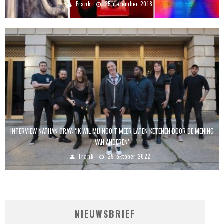
Frank
25 december 2018
INTERVIEW NATHAN GRAY: ‘IK WIL MIJ NOOIT MEER LATEN KETENEN DOOR DE MENING
VAN ANDEREN’
Frank
29 oktober 2022
NIEUWSBRIEF