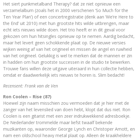
Het siert punkmetalband Therapy? dat ze niet opnieuw een
verzamelalbum (zoals het in 2000 verschenen ‘So Much for the
Ten Year Plan’) of een concertregistratie (denk aan ‘We’re Here to
the End’ uit 2010) met hun grootste hits wilde uitbrengen, maar
echt iets nieuws wilde doen. Het trio heeft er in dit geval voor
gekozen om hun hitsingles opnieuw op te nemen. Aardig bedacht,
maar het levert geen schokkende plaat op. De nieuwe versies
wijken weinig af van het origineel en missen de angel en ruwheid
van het origineel. Gelukkig is wel te merken dat de mannen er zin
in hadden om hun grootste successen in de studio te bewerken.
Trouwe fans willen deze uitgave uiteraard in hun collectie hebben,
omdat er daadwerkelijk iets nieuws te horen is. Slim bedacht!
Recensent: Frank van de Ven
Ron Coolen – Rise (87)
Hoewel zijn naam misschien zou vermoeden dat je hier met de
zanger van het levenslied van doen hebt, klopt dat dus niet. Ron
Coolen is een gitarist met een zeer indrukwekkend adresboekje.
De Nederlander trommelde maar liefst twaalf bekende
muzikanten op, waaronder George Lynch en Christoper Amott, en
nam een oldschool heavy metal plaat op. Alleen de kraakheldere