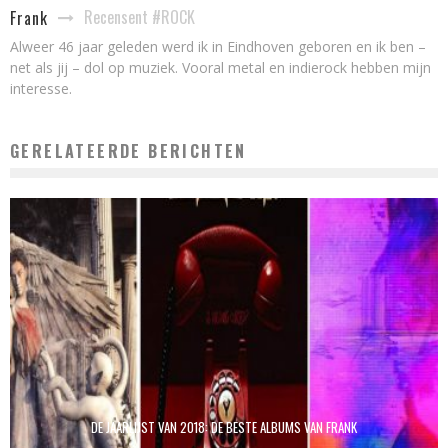
Recensent #ROCK
Frank
Alweer 46 jaar geleden werd ik in Eindhoven geboren en ik ben –
net als jij – dol op muziek. Vooral metal en indierock hebben mijn
interesse.
GERELATEERDE BERICHTEN
DE JAARLIJST VAN 2018: DE BESTE ALBUMS VAN FRANK