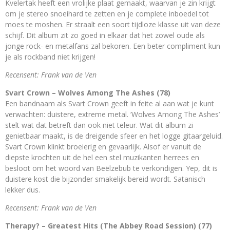
Kvelertak heeft een vrolijke plaat gemaakt, waarvan je zin krijgt
om je stereo snoeihard te zetten en je complete inboedel tot
moes te moshen. Er straalt een soort tijdloze klasse uit van deze
schijf. Dit album zit zo goed in elkaar dat het zowel oude als
jonge rock- en metalfans zal bekoren. Een beter compliment kun
je als rockband niet krijgen!
Recensent: Frank van de Ven
Svart Crown – Wolves Among The Ashes (78)
Een bandnaam als Svart Crown geeft in feite al aan wat je kunt
verwachten: duistere, extreme metal. ‘Wolves Among The Ashes’
stelt wat dat betreft dan ook niet teleur. Wat dit album zi
genietbaar maakt, is de dreigende sfeer en het logge gitaargeluid.
Svart Crown klinkt broeierig en gevaarlijk. Alsof er vanuit de
diepste krochten uit de hel een stel muzikanten herrees en
besloot om het woord van Beëlzebub te verkondigen. Yep, dit is
duistere kost die bijzonder smakelijk bereid wordt. Satanisch
lekker dus.
Recensent: Frank van de Ven
Therapy? – Greatest Hits (The Abbey Road Session) (77)