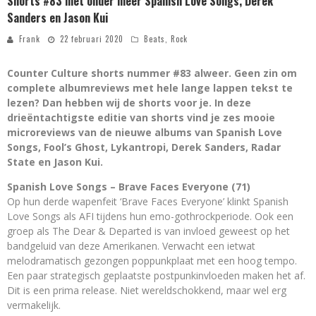
Shorts #83 met onder meer Spanish Love Songs, Derek
Sanders en Jason Kui
Frank
22 februari 2020
Beats
,
Rock
Counter Culture shorts nummer #83 alweer. Geen zin om
complete albumreviews met hele lange lappen tekst te
lezen? Dan hebben wij de shorts voor je. In deze
drieëntachtigste editie van shorts vind je zes mooie
microreviews van de nieuwe albums van Spanish Love
Songs, Fool’s Ghost, Lykantropi, Derek Sanders, Radar
State en Jason Kui.
Spanish Love Songs – Brave Faces Everyone (71)
Op hun derde wapenfeit ‘Brave Faces Everyone’ klinkt Spanish
Love Songs als AFI tijdens hun emo-gothrockperiode. Ook een
groep als The Dear & Departed is van invloed geweest op het
bandgeluid van deze Amerikanen. Verwacht een ietwat
melodramatisch gezongen poppunkplaat met een hoog tempo.
Een paar strategisch geplaatste postpunkinvloeden maken het af.
Dit is een prima release. Niet wereldschokkend, maar wel erg
vermakelijk.