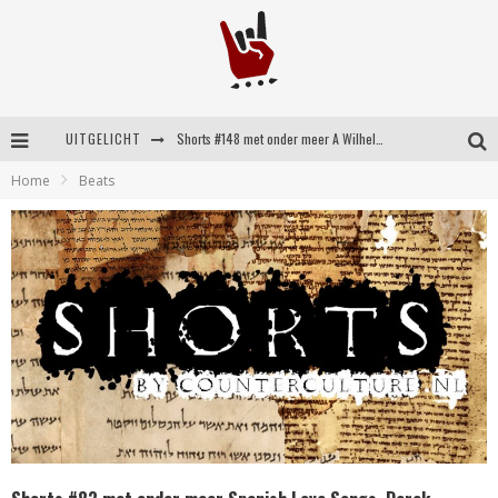
UITGELICHT
Shorts #148 met onder meer A Wilhelm Scream, Static Dress, Vovoid en Super Sometimes
Home
Beats
Emocore kopstukken van Koyo pakken alle ruimte op energieke ‘Barely Here’
Britse emorockers van Basement maken tweede comeback met het indrukwekkende ‘Wired’
Shorts #149 met onder meer No Cure, Eva Under Fire, The Hu en Sleeping With Sirens