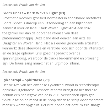
Recensent: Frank van de Ven
Fool’s Ghost – Dark Woven Light (83)
Prosthetic Records grossiert normaliter in snoeiharde metalacts.
Fool’s Ghost is daarop een uitzondering en een bijzondere
aanwinst voor dit label. ‘Dark Woven Light’ klinkt een stuk
toegankelijker dan de doorsnee release van deze
platenmaatschappij. Deze band doet denken aan acts als
Daughter en Woven Hand. Net als eerder genoemde artiesten,
kenmerkt deze sfeervolle en verstilde rock zich door de intensiteit
en de trage opbouw. Er is goed nagedacht over de
spanningsboog, waardoor de tracks beklemmend en broeierig
zijn. De fraaie zang maakt het af. Erg mooi album.
Recensent: Frank van de Ven
Lykantropi – Spirituosa (79)
Het oeuvre van het Zweedse Lykantropi wordt in recordtempo
opnieuw uitgebracht. Despotz Records brengt na het titelloze
debuut een heruitgave van de in 2019 verschenen opvolger
‘Spirituosa’ op de markt in de hoop dat deze schijf door meerdere
mensen wordt opgepikt. Het is te hopen dat deze missie slaagt,