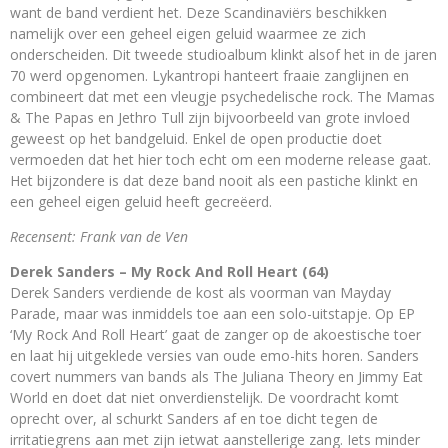
want de band verdient het. Deze Scandinaviërs beschikken
namelijk over een geheel eigen geluid waarmee ze zich
onderscheiden. Dit tweede studioalbum klinkt alsof het in de jaren
70 werd opgenomen. Lykantropi hanteert fraaie zanglijnen en
combineert dat met een vleugje psychedelische rock. The Mamas
& The Papas en Jethro Tull zijn bijvoorbeeld van grote invloed
geweest op het bandgeluid. Enkel de open productie doet
vermoeden dat het hier toch echt om een moderne release gaat.
Het bijzondere is dat deze band nooit als een pastiche klinkt en
een geheel eigen geluid heeft gecreëerd.
Recensent: Frank van de Ven
Derek Sanders – My Rock And Roll Heart (64)
Derek Sanders verdiende de kost als voorman van Mayday
Parade, maar was inmiddels toe aan een solo-uitstapje. Op EP
‘My Rock And Roll Heart’ gaat de zanger op de akoestische toer
en laat hij uitgeklede versies van oude emo-hits horen. Sanders
covert nummers van bands als The Juliana Theory en Jimmy Eat
World en doet dat niet onverdienstelijk. De voordracht komt
oprecht over, al schurkt Sanders af en toe dicht tegen de
irritatiegrens aan met zijn ietwat aanstellerige zang. Iets minder