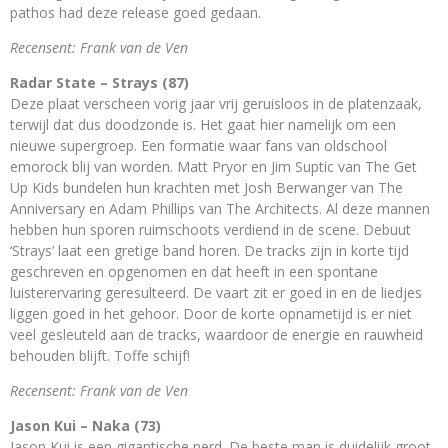
pathos had deze release goed gedaan.
Recensent: Frank van de Ven
Radar State – Strays (87)
Deze plaat verscheen vorig jaar vrij geruisloos in de platenzaak,
terwijl dat dus doodzonde is. Het gaat hier namelijk om een
nieuwe supergroep. Een formatie waar fans van oldschool
emorock blij van worden. Matt Pryor en Jim Suptic van The Get
Up Kids bundelen hun krachten met Josh Berwanger van The
Anniversary en Adam Phillips van The Architects. Al deze mannen
hebben hun sporen ruimschoots verdiend in de scene. Debuut
‘Strays’ laat een gretige band horen. De tracks zijn in korte tijd
geschreven en opgenomen en dat heeft in een spontane
luisterervaring geresulteerd. De vaart zit er goed in en de liedjes
liggen goed in het gehoor. Door de korte opnametijd is er niet
veel gesleuteld aan de tracks, waardoor de energie en rauwheid
behouden blijft. Toffe schijf!
Recensent: Frank van de Ven
Jason Kui – Naka (73)
Jason Kui is een gigantische nerd. De beste man is duidelijk groot