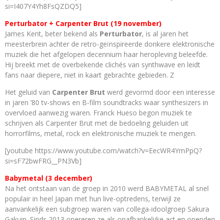
si=I407Y4Yh8FsQZDQ5]
Perturbator + Carpenter Brut (19 november)
James Kent, beter bekend als
Perturbator
, is al jaren het
meesterbrein achter de retro-geïnspireerde donkere elektronische
muziek die het afgelopen decennium haar heropleving beleefde.
Hij breekt met de overbekende clichés van synthwave en leidt
fans naar diepere, niet in kaart gebrachte gebieden. Z
Het geluid van
Carpenter Brut
werd gevormd door een interesse
in jaren ’80 tv-shows en B-film soundtracks waar synthesizers in
overvloed aanwezig waren. Franck Hueso begon muziek te
schrijven als Carpenter Brut met de bedoeling geluiden uit
horrorfilms, metal, rock en elektronische muziek te mengen.
[youtube https://www.youtube.com/watch?v=EecWR4YmPpQ?
si=sF72bwFRG__PN3Vb]
Babymetal (3 december)
Na het ontstaan van de groep in 2010 werd BABYMETAL al snel
populair in heel Japan met hun live-optredens, terwijl ze
aanvankelijk een subgroep waren van collega-idoolgroep Sakura
Gakuin. Sinds 2013 opereren ze als onafhankelijke act en openden