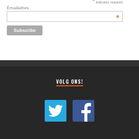
*
indicates required
Emailadres
*
VOLG ONS!