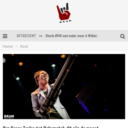
UITGELICHT
Shorts #148 met onder meer A Wilhelm Scream, Static Dress, Vovoid en Super Sometimes
Home
Rock
Emocore kopstukken van Koyo pakken alle ruimte op energieke ‘Barely Here’
Britse emorockers van Basement maken tweede comeback met het indrukwekkende ‘Wired’
Shorts #149 met onder meer No Cure, Eva Under Fire, The Hu en Sleeping With Sirens