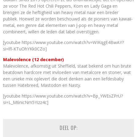
ze voor The Red Hot Chili Peppers, Korn en Lady Gaga en
brengen ze de heftigheid van heavy metal naar een breder
publiek. Hoewel ze worden beschouwd als de pioniers van kawaii-
metal, een genre dat elementen van J-pop en heavy metal
combineert, willen de leden dat label overstijgen.
[youtube https://www.youtube.com/watch?v=WIKqgE4BwAY?
si=lfl-KTuOhYKk0CZo]
Malevolence (12 december)
Malevolence, afkomstig uit Sheffield, staat bekend om hun brute
beatdown hardcore met invloeden van metalcore en stoner, wat
een unieke mix oplevert die doet denken aan een liefdesbaby
tussen Hatebreed, Mastodon en Nasty.
[youtube https://www.youtube.com/watch?v=Bp_YWEsZPrU?
si=L_M6nicNm5Yizz4c]
DEEL OP: