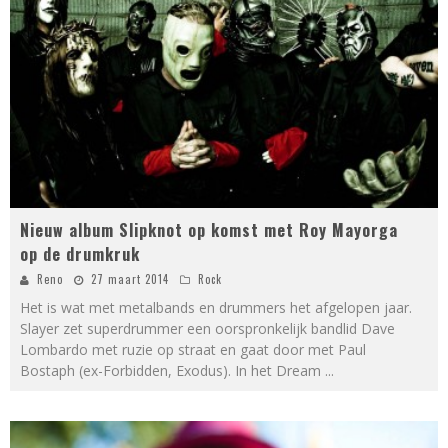
Nieuw album Slipknot op komst met Roy Mayorga
op de drumkruk
Reno
27 maart 2014
Rock
Het is wat met metalbands en drummers het afgelopen jaar.
Slayer zet superdrummer een oorspronkelijk bandlid Dave
Lombardo met ruzie op straat en gaat door met Paul
Bostaph (ex-Forbidden, Exodus). In het Dream
...