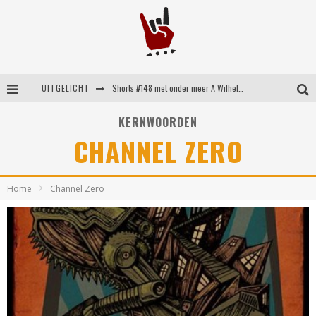
UITGELICHT
Shorts #148 met onder meer A Wilhelm Scream, Static Dress, Vovoid en Super Sometimes
Emocore kopstukken van Koyo pakken alle ruimte op energieke ‘Barely Here’
KERNWOORDEN
CHANNEL ZERO
Britse emorockers van Basement maken tweede comeback met het indrukwekkende ‘Wired’
Shorts #149 met onder meer No Cure, Eva Under Fire, The Hu en Sleeping With Sirens
Home
Channel Zero