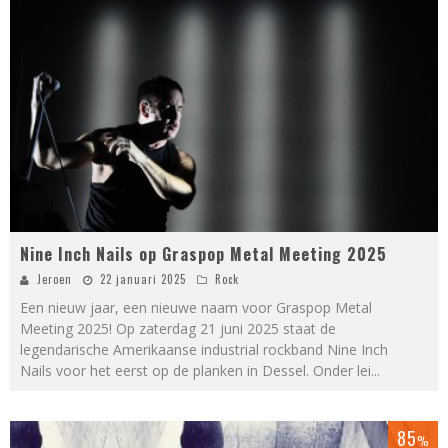
Nine Inch Nails op Graspop Metal Meeting 2025
Jeroen
22 januari 2025
Rock
Een nieuw jaar, een nieuwe naam voor Graspop Metal
Meeting 2025! Op zaterdag 21 juni 2025 staat de
legendarische Amerikaanse industrial rockband Nine Inch
Nails voor het eerst op de planken in Dessel. Onder lei
...
85
%