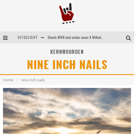
UITGELICHT
Shorts #148 met onder meer A Wilhelm Scream, Static Dress, Vovoid en Super Sometimes
Emocore kopstukken van Koyo pakken alle ruimte op energieke ‘Barely Here’
KERNWOORDEN
NINE INCH NAILS
Britse emorockers van Basement maken tweede comeback met het indrukwekkende ‘Wired’
Shorts #149 met onder meer No Cure, Eva Under Fire, The Hu en Sleeping With Sirens
Home
nine inch nails