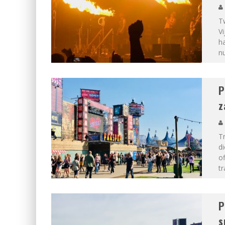
Tw
Vi
ha
nu
P
z
Tr
di
of
tr
P
s