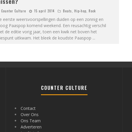
issen?
Counter Culture
15 april 2014
Beats
,
Hip-hop
,
Rock
e eerste weersvoorspellingen duiden op een zonnig en
roog Paaspop komend weekend. Een reusachtig verschil
t de editie vorig jaar, toen een kwik net boven het
riespunt uitkwam. Het bleek de koudste Paaspop
...
COUNTER CULTURE
Contact
Over Ons
Ons Team
Adverteren