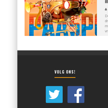
m
D
d
me
v
VOLG ONS!