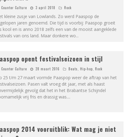
Counter Culture
3 april 2018
Rock
et kleine zusje van Lowlands. Zo werd Paaspop de
gelopen jaren genoemd. Die tijd is voorbij: Paaspop groeit
s kool en is anno 2018 zelfs een van de mooist aangeklede
stivals van ons land. Maar donkere wo
...
aaspop opent festivalseizoen in stijl
Counter Culture
28 maart 2016
Beats
,
Hip-hop
,
Rock
p 25 t/m 27 maart vormde Paaspop weer de aftrap van het
stivalseizoen. Pasen valt vroeg dit jaar, met als haast
vermijdelijk gevolg dat het in het Brabantse Schijndel
ornamelijk vrij fris en drassig was.
...
aaspop 2014 vooruitblik: Wat mag je niet