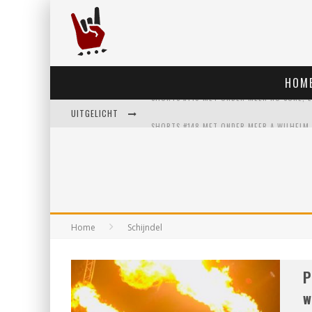
HOM
UITGELICHT
Home
Schijndel
P
w