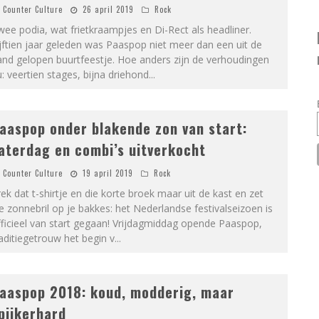
Counter Culture
26 april 2019
Rock
ee podia, wat frietkraampjes en Di-Rect als headliner.
jftien jaar geleden was Paaspop niet meer dan een uit de
nd gelopen buurtfeestje. Hoe anders zijn de verhoudingen
: veertien stages, bijna driehond
...
aaspop onder blakende zon van start:
aterdag en combi’s uitverkocht
Counter Culture
19 april 2019
Rock
ek dat t-shirtje en die korte broek maar uit de kast en zet
e zonnebril op je bakkes: het Nederlandse festivalseizoen is
ficieel van start gegaan! Vrijdagmiddag opende Paaspop,
aditiegetrouw het begin v
...
aaspop 2018: koud, modderig, maar
pijkerhard