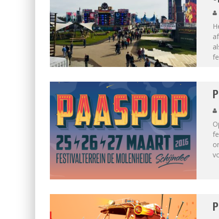
H
af
al
fe
P
O
fe
on
vo
P