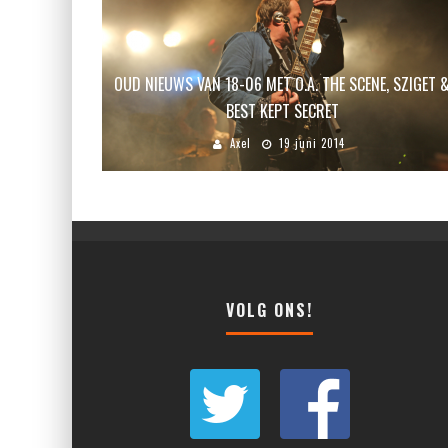
OUD NIEUWS VAN 18-06 MET O.A. THE SCENE, SZIGET 
BEST KEPT SECRET
Axel
19 juni 2014
VOLG ONS!