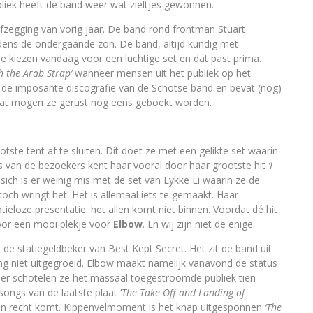
bliek heeft de band weer wat zieltjes gewonnen.
zegging van vorig jaar. De band rond frontman Stuart
jdens de ondergaande zon. De band, altijd kundig met
e kiezen vandaag voor een luchtige set en dat past prima.
h the Arab Strap’
wanneer mensen uit het publiek op het
de imposante discografie van de Schotse band en bevat (nog)
laat mogen ze gerust nog eens geboekt worden.
ste tent af te sluiten. Dit doet ze met een gelikte set waarin
os van de bezoekers kent haar vooral door haar grootste hit
‘I
sich is er weinig mis met de set van Lykke Li waarin ze de
och wringt het. Het is allemaal iets te gemaakt. Haar
eloze presentatie: het allen komt niet binnen. Voordat dé hit
oor een mooi plekje voor
Elbow
. En wij zijn niet de enige.
 de statiegeldbeker van Best Kept Secret. Het zit de band uit
ang niet uitgegroeid. Elbow maakt namelijk vanavond de status
rtier schotelen ze het massaal toegestroomde publiek tien
songs van de laatste plaat ‘
The Take Off and Landing of
ijn recht komt. Kippenvelmoment is het knap uitgesponnen
‘The