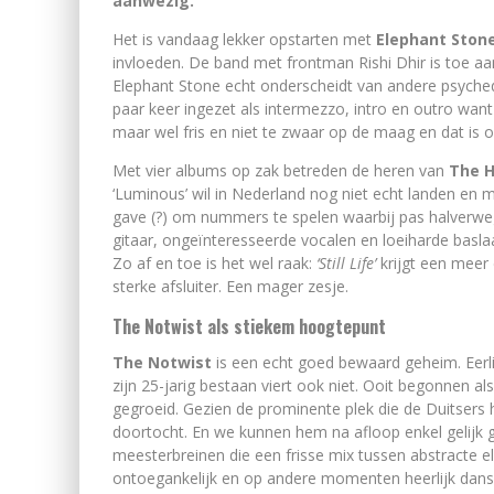
aanwezig.
Het is vandaag lekker opstarten met
Elephant Ston
invloeden. De band met frontman Rishi Dhir is toe a
Elephant Stone echt onderscheidt van andere psychede
paar keer ingezet als intermezzo, intro en outro want 
maar wel fris en niet te zwaar op de maag en dat is o
Met vier albums op zak betreden de heren van
The H
‘Luminous’ wil in Nederland nog niet echt landen en m
gave (?) om nummers te spelen waarbij pas halverwe
gitaar, ongeïnteresseerde vocalen en loeiharde bas
Zo af en toe is het wel raak:
‘Still Life’
krijgt een meer
sterke afsluiter. Een mager zesje.
The Notwist als stiekem hoogtepunt
The Notwist
is een echt goed bewaard geheim. Eerlij
zijn 25-jarig bestaan viert ook niet. Ooit begonnen a
gegroeid. Gezien de prominente plek die de Duitsers
doortocht. En we kunnen hem na afloop enkel gelijk g
meesterbreinen die een frisse mix tussen abstracte 
ontoegankelijk en op andere momenten heerlijk dan