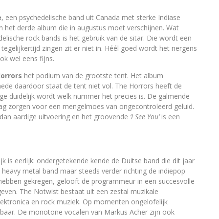
e
, een psychedelische band uit Canada met sterke Indiase
an het derde album die in augustus moet verschijnen. Wat
lische rock bands is het gebruik van de sitar. Die wordt een
tegelijkertijd zingen zit er niet in. Héél goed wordt het nergens
ok wel eens fijns.
orrors
het podium van de grootste tent. Het album
ede daardoor staat de tent niet vol. The Horrors heeft de
ge duidelijk wordt welk nummer het precies is. De galmende
laag zorgen voor een mengelmoes van ongecontroleerd geluid.
 dan aardige uitvoering en het groovende
‘I See You’
is een
k is eerlijk: ondergetekende kende de Duitse band die dit jaar
ls heavy metal band maar steeds verder richting de indiepop
 hebben gekregen, gelooft de programmeur in een succesvolle
even. The Notwist bestaat uit een zestal muzikale
elektronica en rock muziek. Op momenten ongelofelijk
sbaar. De monotone vocalen van Markus Acher zijn ook