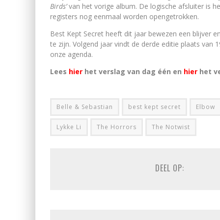
Birds’
van het vorige album. De logische afsluiter is h
registers nog eenmaal worden opengetrokken.
Best Kept Secret heeft dit jaar bewezen een blijver en
te zijn. Volgend jaar vindt de derde editie plaats van 19
onze agenda.
Lees
hier
het verslag van dag één en
hier
het v
Belle & Sebastian
best kept secret
Elbow
Lykke Li
The Horrors
The Notwist
DEEL OP: