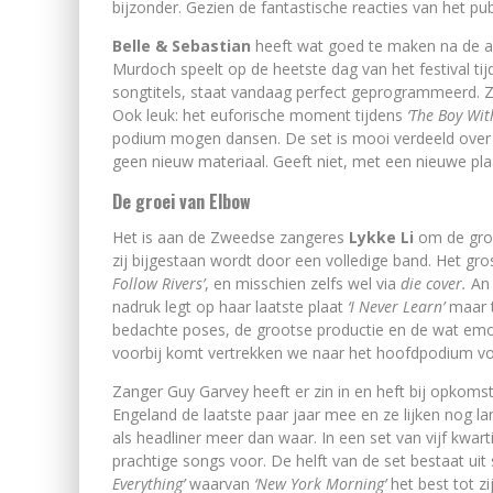
bijzonder. Gezien de fantastische reacties van het pu
Belle & Sebastian
heeft wat goed te maken na de af
Murdoch speelt op de heetste dag van het festival ti
songtitels, staat vandaag perfect geprogrammeerd. Z
Ook leuk: het euforische moment tijdens
‘The Boy Wit
podium mogen dansen. De set is mooi verdeeld over 
geen nieuw materiaal. Geeft niet, met een nieuwe p
De groei van Elbow
Het is aan de Zweedse zangeres
Lykke Li
om de groot
zij bijgestaan wordt door een volledige band. Het gr
Follow Rivers’
, en misschien zelfs wel via
die cover.
An 
nadruk legt op haar laatste plaat
‘I Never Learn’
maar t
bedachte poses, de grootse productie en de wat emoti
voorbij komt vertrekken we naar het hoofdpodium v
Zanger Guy Garvey heeft er zin in en heft bij opkomst
Engeland de laatste paar jaar mee en ze lijken nog l
als headliner meer dan waar. In een set van vijf kwa
prachtige songs voor. De helft van de set bestaat uit 
Everything’
waarvan
‘New York Morning’
het best tot z