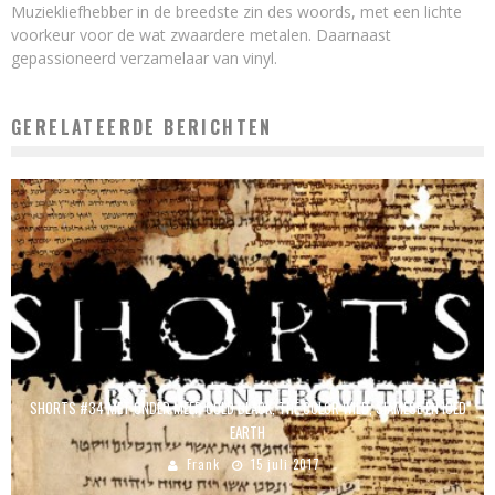
Muziekliefhebber in de breedste zin des woords, met een lichte
voorkeur voor de wat zwaardere metalen. Daarnaast
gepassioneerd verzamelaar van vinyl.
GERELATEERDE BERICHTEN
SHORTS #34 MET ONDER MEER COLD BLACK, THE COLOR WILD, SIAMESE EN ICED
EARTH
Frank
15 juli 2017