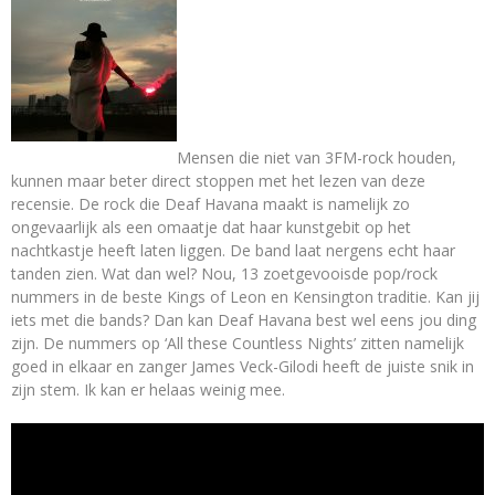
Mensen die niet van 3FM-rock houden,
kunnen maar beter direct stoppen met het lezen van deze
recensie. De rock die Deaf Havana maakt is namelijk zo
ongevaarlijk als een omaatje dat haar kunstgebit op het
nachtkastje heeft laten liggen. De band laat nergens echt haar
tanden zien. Wat dan wel? Nou, 13 zoetgevooisde pop/rock
nummers in de beste Kings of Leon en Kensington traditie. Kan jij
iets met die bands? Dan kan Deaf Havana best wel eens jou ding
zijn. De nummers op ‘All these Countless Nights’ zitten namelijk
goed in elkaar en zanger James Veck-Gilodi heeft de juiste snik in
zijn stem. Ik kan er helaas weinig mee.