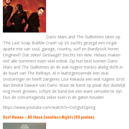
Dario Mars and The Guillotines laten op
‘The Last Soap Bubble Crash’ op z’n zachts gezegd een nogal
aparte mix van soul, garage, country, surf en (hard)rock horen.
Origineel? Dat zeker! Geslaagd? Slechts ten dele. Helaas maken
niet alle nummers even veel indruk. Op hun best komen Dario
Mars and The Guillotines (in de wat ruigere tracks) akelig dicht in
de buurt van The Bellrays. Al is laatstgenoemde een stuk
onstuimiger en heeft zangeres Lisa Kekaula een wat ruigere strot
dan Bineta Saware van Dario. Waar de band op plaat dus duidelijk
nog moet groeien, schijnt de band live een ware sensatie te zijn.
Dus de concertagenda zeker even in de gaten houden.
https://www.youtube.com/watch?v=Ox5gvEQpnrg
Deaf Havana – All these Countless Nights (60 punten)