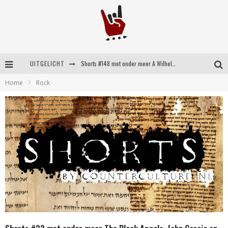
Shorts #148 met onder meer A Wilhelm Scream, Static Dress, Vovoid en Super Sometimes
UITGELICHT
Emocore kopstukken van Koyo pakken alle ruimte op energieke ‘Barely Here’
Home
Rock
Britse emorockers van Basement maken tweede comeback met het indrukwekkende ‘Wired’
Shorts #149 met onder meer No Cure, Eva Under Fire, The Hu en Sleeping With Sirens