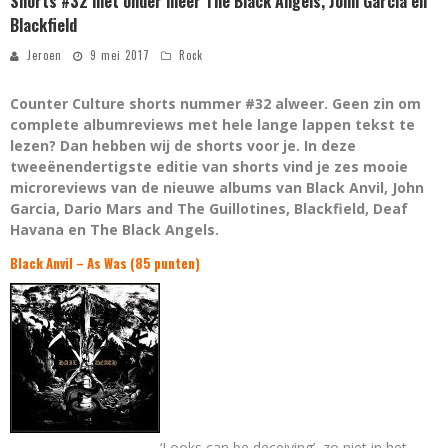
Shorts #32 met onder meer The Black Angels, John Garcia en
Blackfield
Jeroen
9 mei 2017
Rock
Counter Culture shorts nummer #32 alweer. Geen zin om
complete albumreviews met hele lange lappen tekst te
lezen? Dan hebben wij de shorts voor je. In deze
tweeënendertigste editie van shorts vind je zes mooie
microreviews van de nieuwe albums van Black Anvil, John
Garcia, Dario Mars and The Guillotines, Blackfield, Deaf
Havana en The Black Angels.
Black Anvil – As Was (85 punten)
‘Looks can be deceiving’, zo niet in het