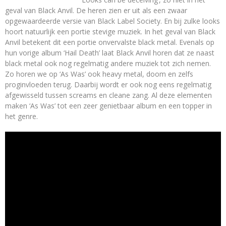
geval van Black Anvil. De heren zien er uit als een zwaar
opgewaardeerde versie van Black Label Society. En bij zulke looks
hoort natuurlijk een portie stevige muziek. In het geval van Black
Anvil betekent dit een portie onvervalste black metal. Evenals op
hun vorige album ‘Hail Death’ laat Black Anvil horen dat ze naast
black metal ook nog regelmatig andere muziek tot zich nemen.
Zo horen we op ‘As Was’ ook heavy metal, doom en zelfs
proginvloeden terug. Daarbij wordt er ook nog eens regelmatig
afgewisseld tussen screams en cleane zang. Al deze elementen
maken ‘As Was’ tot een zeer genietbaar album en een topper in
het genre.