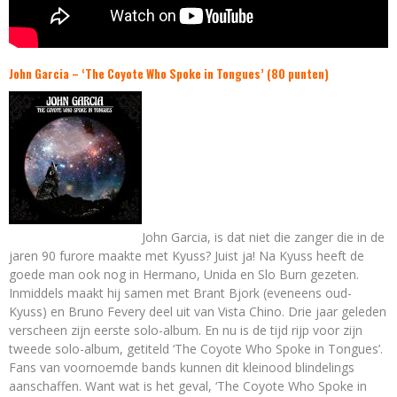
John Garcia – ‘The Coyote Who Spoke in Tongues’ (80 punten)
John Garcia, is dat niet die zanger die in de
jaren 90 furore maakte met Kyuss? Juist ja! Na Kyuss heeft de
goede man ook nog in Hermano, Unida en Slo Burn gezeten.
Inmiddels maakt hij samen met Brant Bjork (eveneens oud-
Kyuss) en Bruno Fevery deel uit van Vista Chino. Drie jaar geleden
verscheen zijn eerste solo-album. En nu is de tijd rijp voor zijn
tweede solo-album, getiteld ‘The Coyote Who Spoke in Tongues’.
Fans van voornoemde bands kunnen dit kleinood blindelings
aanschaffen. Want wat is het geval, ‘The Coyote Who Spoke in