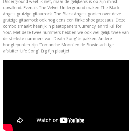
Underground weet ik niet, maar de gelijkenis is op zijn minst
opvallend. Evenals The Velvet Underground maken The Black
Angels gruizige gitaarrock. The Black Angels gooien over deze
gruizige gitaarrock ook nog eens een flinke shoegazesaus. Deze
combo smaakt heerlijk in plaatopeners ‘Currency’ en ‘I’d Kill for
You’. Met deze twee nummers hebben we ook wel gelijk twee van
de sterkste nummers van ‘Death Song’ te pakken. Andere
hoogtepunten zijn ‘Comanche Moon’ en de Bowie-achtige
afsluiter ‘Life Song’. Erg fijn plaatje!