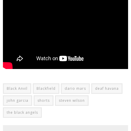
Black Anvil
Blackfield
dario mars
deaf havana
john garcia
shorts
steven wilson
the black angels