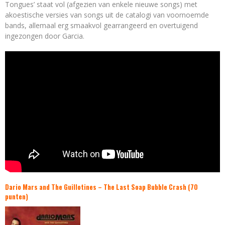
Tongues’ staat vol (afgezien van enkele nieuwe songs) met
akoestische versies van songs uit de catalogi van voornoemde
bands, allemaal erg smaakvol gearrangeerd en overtuigend
ingezongen door Garcia.
Dario Mars and The Guillotines – The Last Soap Bubble Crash (70
punten)