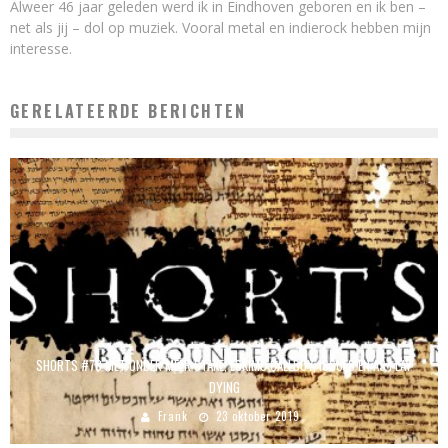
Alweer 46 jaar geleden werd ik in Eindhoven geboren en ik ben –
net als jij – dol op muziek. Vooral metal en indierock hebben mijn
interesse.
GERELATEERDE BERICHTEN
SHORTS #78 MET ONDER MEER STAKE, ESKIMO CALLBOY, ISSUES EN AS I LAY
DYING
Frank
23 oktober 2019