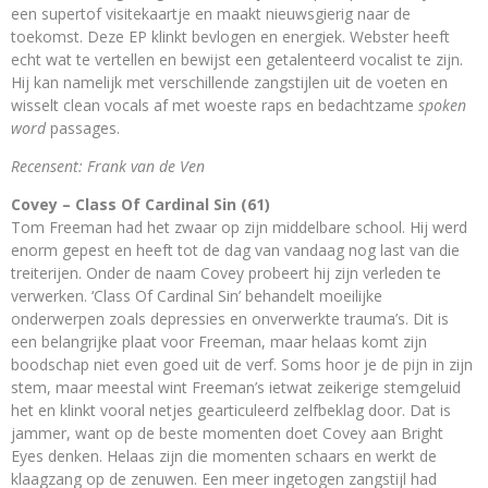
een supertof visitekaartje en maakt nieuwsgierig naar de
toekomst. Deze EP klinkt bevlogen en energiek. Webster heeft
echt wat te vertellen en bewijst een getalenteerd vocalist te zijn.
Hij kan namelijk met verschillende zangstijlen uit de voeten en
wisselt clean vocals af met woeste raps en bedachtzame
spoken
word
passages.
Recensent: Frank van de Ven
Covey – Class Of Cardinal Sin (61)
Tom Freeman had het zwaar op zijn middelbare school. Hij werd
enorm gepest en heeft tot de dag van vandaag nog last van die
treiterijen. Onder de naam Covey probeert hij zijn verleden te
verwerken. ‘Class Of Cardinal Sin’ behandelt moeilijke
onderwerpen zoals depressies en onverwerkte trauma’s. Dit is
een belangrijke plaat voor Freeman, maar helaas komt zijn
boodschap niet even goed uit de verf. Soms hoor je de pijn in zijn
stem, maar meestal wint Freeman’s ietwat zeikerige stemgeluid
het en klinkt vooral netjes gearticuleerd zelfbeklag door. Dat is
jammer, want op de beste momenten doet Covey aan Bright
Eyes denken. Helaas zijn die momenten schaars en werkt de
klaagzang op de zenuwen. Een meer ingetogen zangstijl had