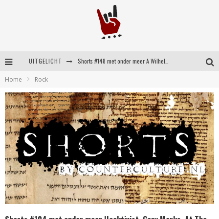
UITGELICHT
Shorts #148 met onder meer A Wilhelm Scream, Static Dress, Vovoid en Super Sometimes
Home
Rock
Emocore kopstukken van Koyo pakken alle ruimte op energieke ‘Barely Here’
Britse emorockers van Basement maken tweede comeback met het indrukwekkende ‘Wired’
Shorts #149 met onder meer No Cure, Eva Under Fire, The Hu en Sleeping With Sirens