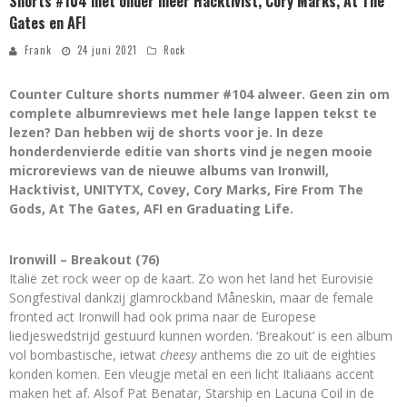
Shorts #104 met onder meer Hacktivist, Cory Marks, At The
Gates en AFI
Frank
24 juni 2021
Rock
Counter Culture shorts nummer #104 alweer. Geen zin om
complete albumreviews met hele lange lappen tekst te
lezen? Dan hebben wij de shorts voor je. In deze
honderdenvierde editie van shorts vind je negen mooie
microreviews van de nieuwe albums van Ironwill,
Hacktivist, UNITYTX, Covey, Cory Marks, Fire From The
Gods, At The Gates, AFI en Graduating Life.
Ironwill – Breakout (76)
Italië zet rock weer op de kaart. Zo won het land het Eurovisie
Songfestival dankzij glamrockband Måneskin, maar de female
fronted act Ironwill had ook prima naar de Europese
liedjeswedstrijd gestuurd kunnen worden. ‘Breakout’ is een album
vol bombastische, ietwat
cheesy
anthems die zo uit de eighties
konden komen. Een vleugje metal en een licht Italiaans accent
maken het af. Alsof Pat Benatar, Starship en Lacuna Coil in de