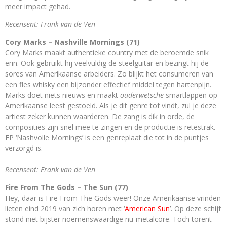
meer impact gehad.
Recensent: Frank van de Ven
Cory Marks – Nashville Mornings (71)
Cory Marks maakt authentieke country met de beroemde snik
erin. Ook gebruikt hij veelvuldig de steelguitar en bezingt hij de
sores van Amerikaanse arbeiders. Zo blijkt het consumeren van
een fles whisky een bijzonder effectief middel tegen hartenpijn.
Marks doet niets nieuws en maakt
ouderwetsche
smartlappen op
Amerikaanse leest gestoeld. Als je dit genre tof vindt, zul je deze
artiest zeker kunnen waarderen. De zang is dik in orde, de
composities zijn snel mee te zingen en de productie is retestrak.
EP ‘Nashvolle Mornings’ is een genreplaat die tot in de puntjes
verzorgd is.
Recensent: Frank van de Ven
Fire From The Gods – The Sun (77)
Hey, daar is Fire From The Gods
weer! Onze Amerikaanse vrinden
lieten eind 2019 van zich horen met
‘
American Sun
’. Op deze schijf
stond niet bijster noemenswaardige nu-metalcore. Toch torent