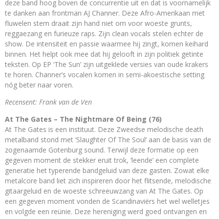
deze band hoog boven de concurrentie uit en dat is voornamelijk
te danken aan frontman AJ Channer. Deze Afro-Amerikaan met
fluwelen stem draait zijn hand niet om voor woeste grunts,
reggaezang en furieuze raps. Zijn clean vocals stelen echter de
show. De intensiteit en passie waarmee hij zingt, komen keihard
binnen. Het helpt ook mee dat hij gelooft in zijn politiek getinte
teksten. Op EP ‘The Sun’ zijn uitgeklede versies van oude krakers
te horen. Channer’s vocalen komen in semi-akoestische setting
nóg beter naar voren.
Recensent: Frank van de Ven
At The Gates – The Nightmare Of Being (76)
At The Gates is een instituut. Deze Zweedse melodische death
metalband stond met ‘Slaughter Of The Soul’ aan de basis van de
zogenaamde Gotenburg sound. Terwijl deze formatie op een
gegeven moment de stekker eruit trok, ‘leende’ een complete
generatie het typerende bandgeluid van deze gasten. Zowat elke
metalcore band liet zich inspireren door het flitsende, melodische
gitaargeluid en de woeste schreeuwzang van At The Gates. Op
een gegeven moment vonden de Scandinaviërs het wel welletjes
en volgde een reünie. Deze hereniging werd goed ontvangen en