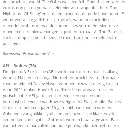
de comeback van At The Gates was een feit. Ondertussen werden
er ook nog platen gemaakt. Het nieuwste wapenfeit heet ‘The
Nightmare Of Being’ en laat een experimenterende band horen. Er
wordt veelvuldig geflirt met progrock, waardoor melodie niet
meer de hoofdmoot van de composities vormt. Het siert deze
mannen dat ze nieuwe dingen uitproberen, maar At The Gates is
toch echt op zijn best tijdens de meer traditionele melodeath
passages.
Recensent: Frank van de Ven
AFI – Bodies (78)
De tijd dat A Fire Inside (AFI) snelle punkrock maakte, is allang
voorbij. Na een jarenlange flirt met emorock heeft de formatie
rond boegbeeld Davey Havok voor een nieuwe koers gekozen.
Anno 2021 maken Havok & co filmische new wave met een
gotisch tintje. AFI gaat steeds meer lijken op een meer
bombastische versie van Havok’s zijproject Blaqk Audio. ‘Bodies’
klinkt alsof het in de jaren 80 gemaakt had kunnen worden.
Galmende zang, dikke synths en melancholische klanken: alle
kenmerken van eighties Gothrock worden braaf afgevinkt. Fans
van het eerste uur zullen hun oude punkbandje hier niet meer in