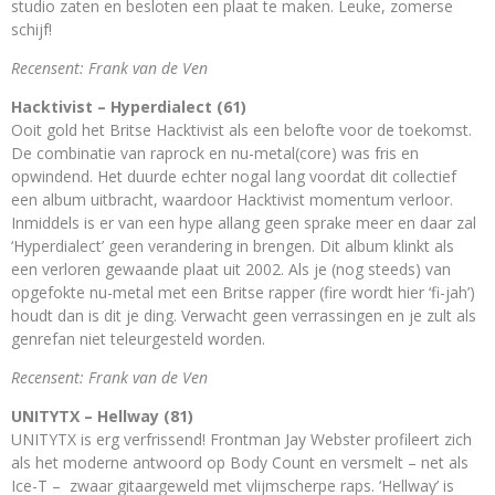
studio zaten en besloten een plaat te maken. Leuke, zomerse
schijf!
Recensent: Frank van de Ven
Hacktivist – Hyperdialect (61)
Ooit gold het Britse Hacktivist als een belofte voor de toekomst.
De combinatie van raprock en nu-metal(core) was fris en
opwindend. Het duurde echter nogal lang voordat dit collectief
een album uitbracht, waardoor Hacktivist momentum verloor.
Inmiddels is er van een hype allang geen sprake meer en daar zal
‘Hyperdialect’ geen verandering in brengen. Dit album klinkt als
een verloren gewaande plaat uit 2002. Als je (nog steeds) van
opgefokte nu-metal met een Britse rapper (fire wordt hier ‘fi-jah’)
houdt dan is dit je ding. Verwacht geen verrassingen en je zult als
genrefan niet teleurgesteld worden.
Recensent: Frank van de Ven
UNITYTX – Hellway
(81)
UNITYTX is erg verfrissend! Frontman Jay Webster profileert zich
als het moderne antwoord op Body Count en versmelt – net als
Ice-T – zwaar gitaargeweld met vlijmscherpe raps. ‘Hellway’ is