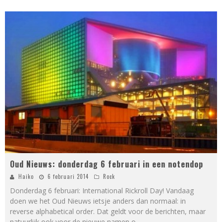
Oud Nieuws: donderdag 6 februari in een notendop
Haiko
6 februari 2014
Rock
Donderdag 6 februari: International Rickroll Day! Vandaag
doen we het Oud Nieuws ietsje anders dan normaal: in
reverse alphabetical order. Dat geldt voor de berichten, maar
natuurlijk ook voor de nieuwe namen o
...