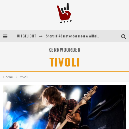
UITGELICHT
Shorts #148 met onder meer A Wilhelm Scream, Static Dress, Vovoid en Super Sometimes
Emocore kopstukken van Koyo pakken alle ruimte op energieke ‘Barely Here’
KERNWOORDEN
TIVOLI
Britse emorockers van Basement maken tweede comeback met het indrukwekkende ‘Wired’
Shorts #149 met onder meer No Cure, Eva Under Fire, The Hu en Sleeping With Sirens
Home
tivoli