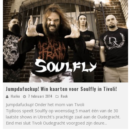
Jumpdafuckup! Win kaarten voor Soulfly in Tivoli!
Haiko
7 februari 2014
Rock
Jumpdafuckup! Onder het mom van Tivoli
Tijdloos speelt Soulfly op woensdag 5 maart één van de 30
laatste shows in Utrecht's prachtige zaal aan de Oudegracht.
Eind mei sluit Tivoli Oudegracht voorgoed zijn deure
...