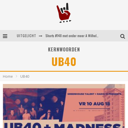
UITGELICHT
Shorts #148 met onder meer A Wilhelm Scream, Static Dress, Vovoid en Super Sometimes
Emocore kopstukken van Koyo pakken alle ruimte op energieke ‘Barely Here’
KERNWOORDEN
UB40
Britse emorockers van Basement maken tweede comeback met het indrukwekkende ‘Wired’
Shorts #149 met onder meer No Cure, Eva Under Fire, The Hu en Sleeping With Sirens
Home
UB40